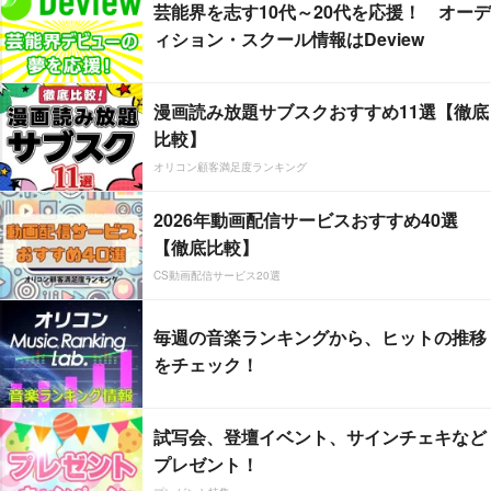
芸能界を志す10代～20代を応援！ オーデ
ィション・スクール情報はDeview
漫画読み放題サブスクおすすめ11選【徹底
比較】
オリコン顧客満足度ランキング
2026年動画配信サービスおすすめ40選
【徹底比較】
CS動画配信サービス20選
毎週の音楽ランキングから、ヒットの推移
をチェック！
試写会、登壇イベント、サインチェキなど
プレゼント！