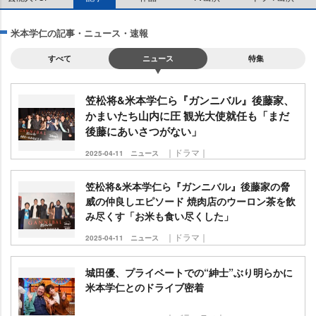
米本学仁の記事・ニュース・速報
すべて
ニュース
特集
笠松将&米本学仁ら『ガンニバル』後藤家、
かまいたち山内に圧 観光大使就任も「まだ
後藤にあいさつがない」
｜ドラマ｜
2025-04-11
ニュース
笠松将&米本学仁ら『ガンニバル』後藤家の脅
威の仲良しエピソード 焼肉店のウーロン茶を飲
み尽くす「お米も食い尽くした」
｜ドラマ｜
2025-04-11
ニュース
城田優、プライベートでの“紳士”ぶり明らかに
米本学仁とのドライブ密着