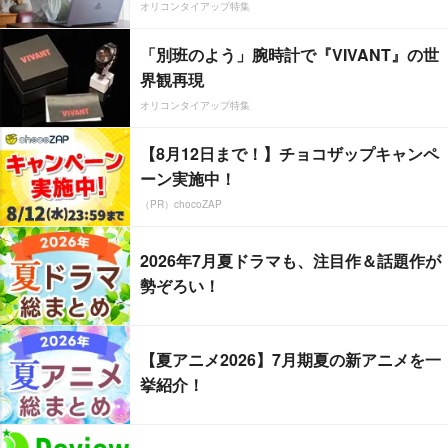
オリコンタイアップ特集
「別班のよう」腕時計で『VIVANT』の世
界観再現
オリコンタイアップ特集
【8月12日まで！】チョコザップキャンペ
ーン実施中！
（PR）chocoZAP
2026年7月夏ドラマも、注目作＆話題作が
勢ぞろい！
【夏アニメ2026】7月期夏の新アニメを一
挙紹介！