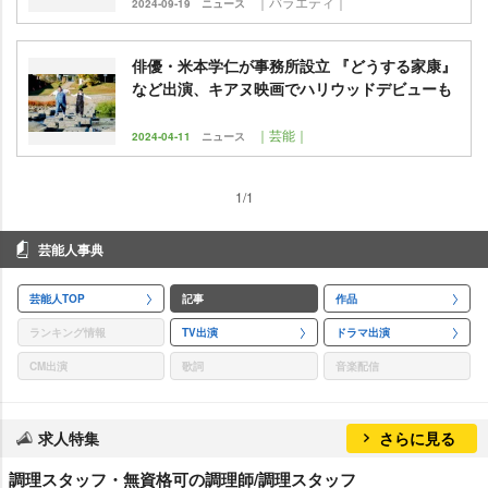
｜バラエティ｜
2024-09-19
ニュース
俳優・米本学仁が事務所設立 『どうする家康』
など出演、キアヌ映画でハリウッドデビューも
｜芸能｜
2024-04-11
ニュース
1/1
芸能人事典
芸能人TOP
記事
作品
ランキング情報
TV出演
ドラマ出演
CM出演
歌詞
音楽配信
求人特集
さらに見る
調理スタッフ・無資格可の調理師/調理スタッフ