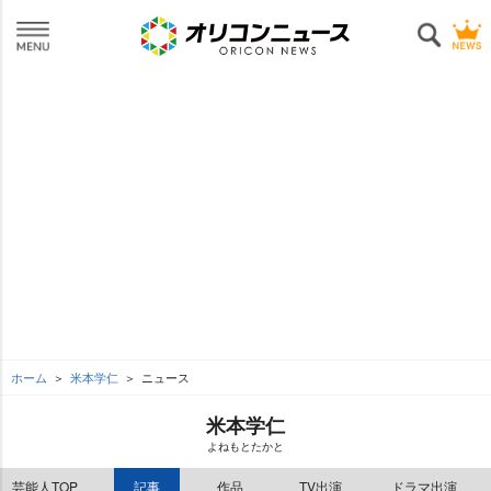
ホーム
米本学仁
ニュース
米本学仁
よねもとたかと
芸能人TOP
記事
作品
TV出演
ドラマ出演