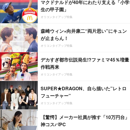
マクドナルドが40年にわたり支える「小学
生の甲子園」
オリコンタイアップ特集
森崎ウィン×向井康二“両片思い”にキュン
が止まらん！
オリコンタイアップ特集
デカすぎ都市伝説発生!?ファミマ45％増量
作戦再来
オリコンタイアップ特集
SUPER★DRAGON、自ら描いた”レトロ
フューチャー”
オリコンタイアップ特集
【驚愕】メーカー社員が推す「10万円台」
神コスパPC