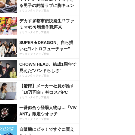
る男子の純情ラブに胸キュン
オリコンタイアップ特集
デカすぎ都市伝説発生!?ファ
ミマ45％増量作戦再来
オリコンタイアップ特集
SUPER★DRAGON、自ら描
いた”レトロフューチャー”
オリコンタイアップ特集
CROWN HEAD、結成1周年で
見えた”バンドらしさ”
オリコンタイアップ特集
【驚愕】メーカー社員が推す
「10万円台」神コスパPC
オリコンタイアップ特集
一番似合う登場人物は…『VIV
ANT』限定ウオッチ
オリコンタイアップ特集
自販機にピッ！ですぐに買え