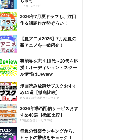
ちゃう
（PR）ジハンピ
2026年7月夏ドラマも、注目
作＆話題作が勢ぞろい！
【夏アニメ2026】7月期夏の
新アニメを一挙紹介！
芸能界を志す10代～20代を応
援！オーディション・スクー
ル情報はDeview
漫画読み放題サブスクおすす
め11選【徹底比較】
オリコン顧客満足度ランキング
2026年動画配信サービスおす
すめ40選【徹底比較】
CS動画配信サービス20選
毎週の音楽ランキングから、
ヒットの推移をチェック！