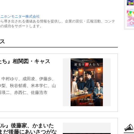
：
ニホンモニター株式会社
から導き出される価値ある情報を提供し、企業の宣伝・広報活動、コンテ
動の成功をサポートします。
ス
人たち』相関図・キャス
、中村ゆり、成田凌、伊藤歩、
汐梨、秋谷郁甫、米本学仁、山
田瑛二、赤西仁、佐藤浩市
バル』後藤家、かまいた
まだ後藤にあいさつがな