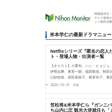
情報提供元
テレビ放送
ンツ制作活
米本学仁の最新ドラマニュー
Netflixシリーズ『匿名の恋
ト・登場人物・出演者一覧
【キャスト】小栗旬、ハン・ヒョジュ
伊勢志摩、東景一朗、福田航也、秋田
口紗弥加、原田美枝子、梶芽衣子、奥
2025-10-15
特集
笠松将&米本学仁ら『ガンニ
ち山内に圧 観光大使就任も「