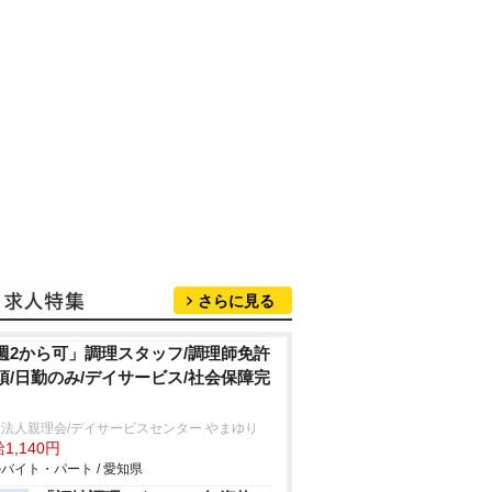
さらに見る
週2から可」調理スタッフ/調理師免許
須/日勤のみ/デイサービス/社会保障完
法人親理会/デイサービスセンター やまゆり
1,140円
バイト・パート / 愛知県