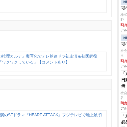
N
可
株式
野
時給
アル
N
可
社会
里
の推理カルテ』実写化でテレ朝連ドラ初主演＆初医師役
時給
「ワクワクしている」【コメントあり】
アル
「
日
備
社会
谷
時給
アル
のSFドラマ『HEART ATTACK』フジテレビで地上波初
「
必