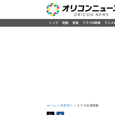
トップ
芸能
音楽
ドラマ&映画
アニメ
ホーム
米本学仁
ドラマ出演情報