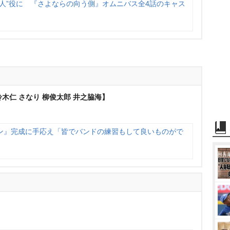
人”役に 『さよならの向う側』オムニバス全4話のキャス
木仁 さなり 柳俊太郎 井之脇海】
ン』完成に手応え「皆でバンドの練習もして良いものがで