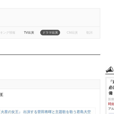
キング情報
TV出演
ドラマ出演
CM出演
歌詞
「
必
備
王
医療
時給
アル
『火星の女王』 出演する菅田将暉と主題歌を歌う君島大空