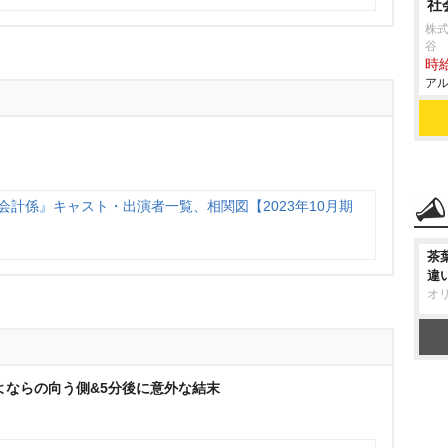
社
株
谷
時給
アル
会計係』キャスト・出演者一覧、相関図【2023年10月期
茶
違
オ
よならの向う側&5分後に意外な結末