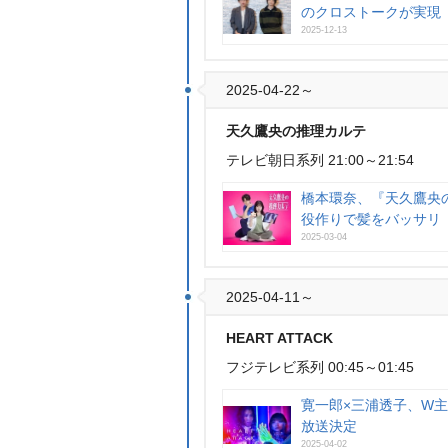
のクロストークが実現
2025-12-13
2025-04-22～
天久鷹央の推理カルテ
テレビ朝日系列 21:00～21:54
橋本環奈、『天久鷹央
役作りで髪をバッサリ
2025-03-04
2025-04-11～
HEART ATTACK
フジテレビ系列 00:45～01:45
寛一郎×三浦透子、W主演
放送決定
2025-04-02