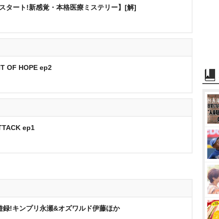
にスタート!新感覚・本格医療ミステリー】[解]
T OF HOPE ep2
TTACK ep1
交遊録!キンプリ永瀬&オズワルド伊藤ほか