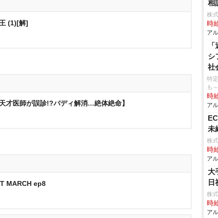
相
株式
(1)[解]
時給
アル
「
シ
社
特
も
時給
【天才医師が誤診!?バディ解消…絶体絶命】
アル
E
未
株式
時給
アル
大
日
NT MARCH ep8
株式
時給
アル