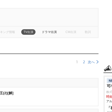
キング情報
TV出演
ドラマ出演
CM出演
歌詞
1
2
次へ
N
可
株式
2)[解]
時給
アル
「