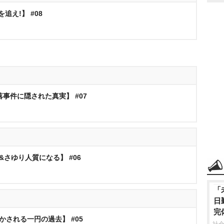
追え!】 #08
落事件に隠された真実】 #07
&さゆり人質になる】 #06
「
日
完
かされる一円の過去】 #05