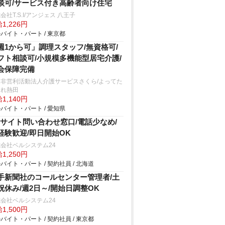
談可/サービス付き高齢者向け住宅
会社T.S.I/アンジェス 八王子
1,226円
バイト・パート / 東京都
週1から可」調理スタッフ/無資格可/
フト相談可/小規模多機能型居宅介護/
会保障完備
定非営利活動法人介護サービスさくら/よってた
～れ熱田
1,140円
バイト・パート / 愛知県
Cサイト問い合わせ窓口/電話少なめ/
経験歓迎/即日開始OK
会社ベルシステム24
1,250円
バイト・パート / 契約社員 / 北海道
手新聞社のコールセンター管理者/土
祝休み/週2日～/開始日調整OK
会社ベルシステム24
1,500円
バイト・パート / 契約社員 / 東京都