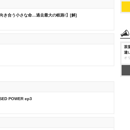
が向き合う小さな命…過去最大の岐路!】[解]
茶
違
オ
SED POWER ep3