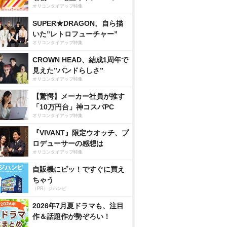
オリコンタイアップ特集
SUPER★DRAGON、自ら描
いた”レトロフューチャー”
オリコンタイアップ特集
CROWN HEAD、結成1周年で
見えた”バンドらしさ”
オリコンタイアップ特集
【驚愕】メーカー社員が推す
「10万円台」神コスパPC
オリコンタイアップ特集
『VIVANT』限定ウオッチ、プ
ロデューサーの感想は
オリコンタイアップ特集
自販機にピッ！ですぐに買え
ちゃう
（PR）ジハンピ
2026年7月夏ドラマも、注目
作＆話題作が勢ぞろい！