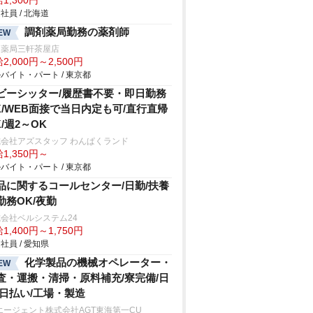
1,300円
社員 / 北海道
調剤薬局勤務の薬剤師
EW
川薬局三軒茶屋店
2,000円～2,500円
バイト・パート / 東京都
ビーシッター/履歴書不要・即日勤務
K/WEB面接で当日内定も可/直行直帰
K/週2～OK
会社アズスタッフ わんぱくランド
1,350円～
バイト・パート / 東京都
品に関するコールセンター/日勤/扶養
勤務OK/夜勤
会社ベルシステム24
1,400円～1,750円
社員 / 愛知県
化学製品の機械オペレーター・
EW
査・運搬・清掃・原料補充/寮完備/日
/日払い/工場・製造
エージェント株式会社AGT東海第一CU