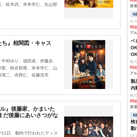
時給
友、鈴木武、米本学仁、丸山智
派遣
N
中
時給
アル
ベ
人たち』相関図・キャス
O
O
、中村ゆり、成田凌、伊藤歩、
株式
時給
汐梨、秋谷郁甫、米本学仁、山
アル
田瑛二、赤西仁、佐藤浩市
製
内
株式
時給
派遣
バル』後藤家、かまいた
まだ後藤にあいさつがな
N
検
勤
11日、都内で行われたディズ
UT