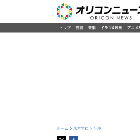
トップ
芸能
音楽
ドラマ&映画
アニメ
ホーム
米本学仁
記事