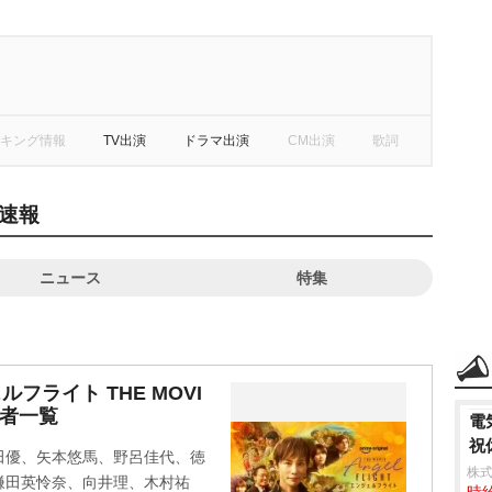
キング情報
TV出演
ドラマ出演
CM出演
歌詞
速報
ニュース
特集
ェルフライト THE MOVI
演者一覧
電
祝
田優、矢本悠馬、野呂佳代、徳
株式
鎌田英怜奈、向井理、木村祐