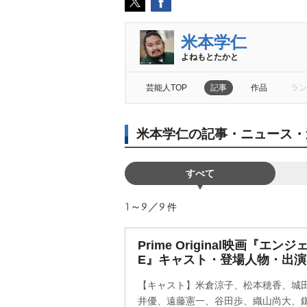
米本学仁
よねもとたかと
芸能人TOP
記事
作品
ラン
米本学仁の記事・ニュース・
すべて
1～9／9
件
Prime Original映画『エンジ
E』キャスト・登場人物・出
【キャスト】米倉涼子、松本穂香、城
井優、遠藤憲一、谷田歩、織山尚大、