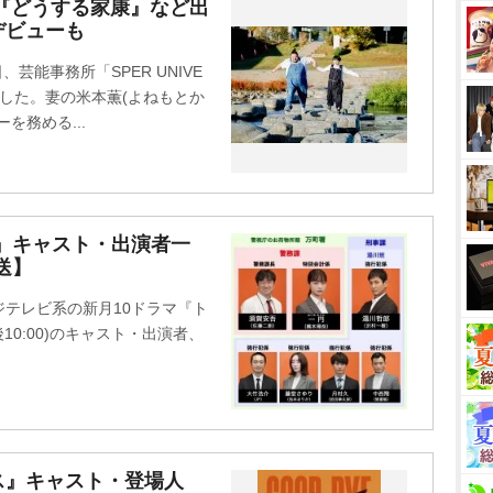
M
『どうする家康』など出
デビューも
u
t
芸能事務所「SPER UNIVE
e
告した。妻の米本薫(よねもとか
を務める...
』キャスト・出演者一
送】
テレビ系の新月10ドラマ『ト
10:00)のキャスト・出演者、
ス』キャスト・登場人