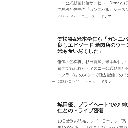
ニー公式動画配信サービス「Disney+
で独占配信中の『ガンニバル』シーズン2
2025-04-11
ニュース
｜ドラマ｜
笠松将&米本学仁ら『ガンニ
良しエピソード 焼肉店のウー
米も食い尽くした」
俳優の笠松将、杉田雷麟、米本学仁、中
都内で行われたディズニー公式動画配信サ
ープラス)」のスターで独占配信中の『ガ
2025-04-11
ニュース
｜ドラマ｜
城田優、プライベートでの“紳
仁とのドライブ密着
19日放送の読売テレビ・日本テレビ系
後10:00)では、「仲良し2ショット