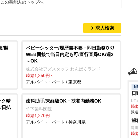
この芸能人のトップへ
求人検索
/製
ベビーシッター/履歴書不要・即日勤務OK/
WEB面接で当日内定も可/直行直帰OK/週2
～OK
株式会社アズスタッフ わんぱくランド
時給1,350円～
アルバイト・パート / 東京都
N
日
ック精
歯科助手/未経験OK・扶養内勤務OK
UT
時給
/日払
竹下歯科医院
派遣
時給1,270円
歯
アルバイト・パート / 神奈川県
滝
時給