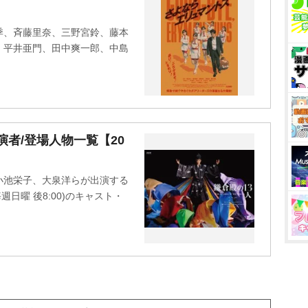
季、斉藤里奈、三野宮鈴、藤本
、平井亜門、田中爽一郎、中島
演者/登場人物一覧【20
小池栄子、大泉洋らが出演する
週日曜 後8:00)のキャスト・