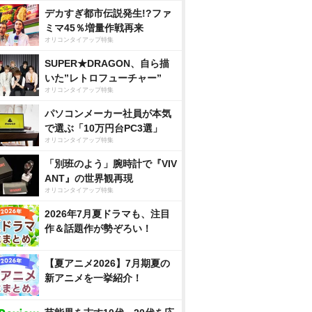
デカすぎ都市伝説発生!?ファ
ミマ45％増量作戦再来
オリコンタイアップ特集
SUPER★DRAGON、自ら描
いた”レトロフューチャー”
オリコンタイアップ特集
パソコンメーカー社員が本気
で選ぶ「10万円台PC3選」
オリコンタイアップ特集
「別班のよう」腕時計で『VIV
ANT』の世界観再現
オリコンタイアップ特集
2026年7月夏ドラマも、注目
作＆話題作が勢ぞろい！
【夏アニメ2026】7月期夏の
新アニメを一挙紹介！