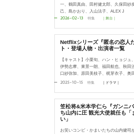
一、鶴田真由、田村健太郎、久保田紗
己、島かおり、入山法子、ALEX J
2026-02-13
特集
｜舞台｜
Netflixシリーズ『匿名の恋
ト・登場人物・出演者一覧
【キャスト】小栗旬、ハン・ヒョジュ
伊勢志摩、東景一朗、福田航也、秋田
口紗弥加、原田美枝子、梶芽衣子、奥
2025-10-15
特集
｜ドラマ｜
笠松将&米本学仁ら『ガンニ
ち山内に圧 観光大使就任も「
い」
お笑いコンビ・かまいたちの山内健司が