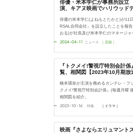
俳優・米本学仁が事務所設立 
演、キアヌ映画でハリウッド
俳優の米本学仁(よねもとたかと)が11日、
RSAL合同会社」を設立したことを報
おる)が社長及び米本学仁のマネージャー
2024-04-11
ニュース
｜芸能｜
『トクメイ!警視庁特別会計係
覧、相関図【2023年10月期放
橋本環奈が主演を務めるカンテレ・フジ
クメイ!警視庁特別会計係』(毎週月曜 後
相関図を紹介。
2023-10-16
特集
｜ドラマ｜
映画『さよならエリュマント