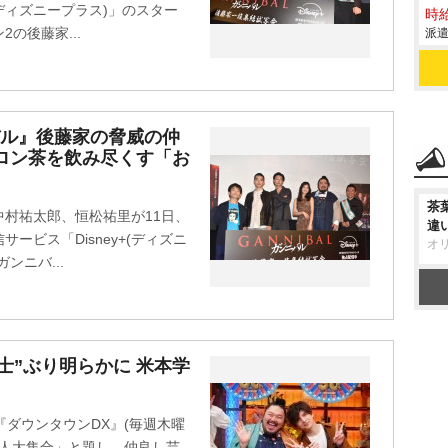
(ディズニープラス)」のスター
時給
の後藤家...
派遣
バル』後藤家の脅威の仲
ロン茶を飲み尽くす「お
茶
村祐太郎、恒松祐里が11日、
違
ービス「Disney+(ディズニ
オ
ンニバ...
士”ぶり明らかに 米本学
『ダウンタウンDX』(毎週木曜
芸能人大集合」と題し、仲良し芸