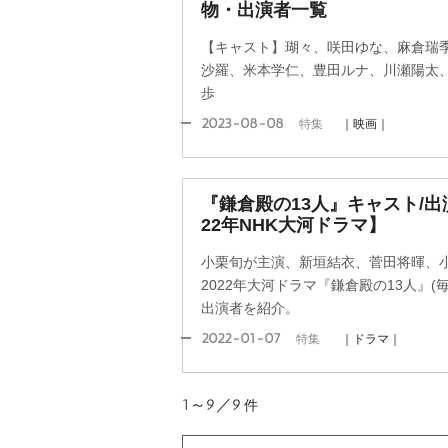
物・出演者一覧
【キャスト】瑚々、咲田ゆな、麻倉瑞
沙羅、米本学仁、豊田ルナ、川瀬陽太
歩
2023-08-08
特集
｜映画｜
『鎌倉殿の13人』キャスト/出
22年NHK大河ドラマ】
小栗旬が主演、新垣結衣、菅田将暉、
2022年大河ドラマ『鎌倉殿の13人』(毎
出演者を紹介。
2022-01-07
特集
｜ドラマ｜
1～9／9
件