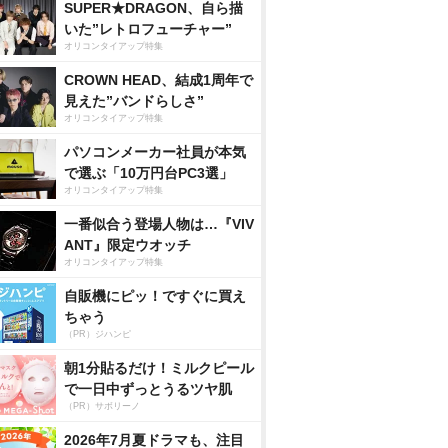
SUPER★DRAGON、自ら描
いた”レトロフューチャー”
オリコンタイアップ特集
CROWN HEAD、結成1周年で
見えた”バンドらしさ”
オリコンタイアップ特集
パソコンメーカー社員が本気
で選ぶ「10万円台PC3選」
オリコンタイアップ特集
一番似合う登場人物は…『VIV
ANT』限定ウオッチ
オリコンタイアップ特集
自販機にピッ！ですぐに買え
ちゃう
（PR）ジハンピ
朝1分貼るだけ！ミルクピール
で一日中ずっとうるツヤ肌
（PR）サボリーノ
2026年7月夏ドラマも、注目