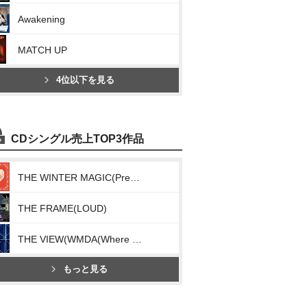
Awakening
MATCH UP
4位以下を見る
CDシングル売上TOP3作品
THE WINTER MAGIC(Present)
THE FRAME(LOUD)
THE VIEW(WMDA(Where My Drums At))
もっと見る