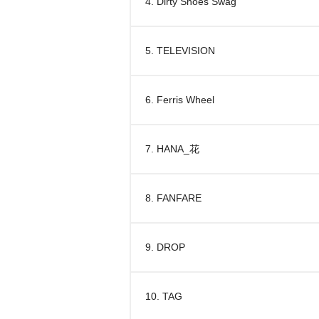
4. Dirty Shoes Swag
5. TELEVISION
6. Ferris Wheel
7. HANA_花
8. FANFARE
9. DROP
10. TAG