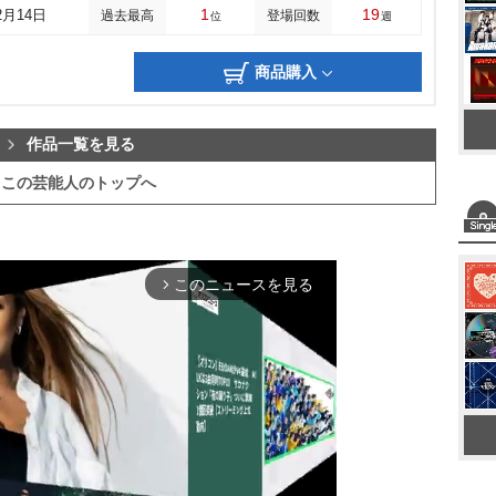
1
19
2月14日
過去最高
登場回数
位
週
商品購入
作品一覧を見る
この芸能人のトップへ
このニュースを見る
arrow_forward_ios