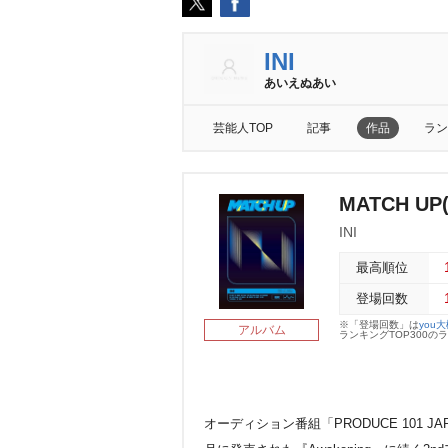
INI
あいえぬあい
芸能人TOP
記事
作品
ラン
MATCH UP
INI
最高順位
登場回数
※「登場回数」は
you
アルバム
ランキングTOP300
オーディション番組「PRODUCE 101 JA