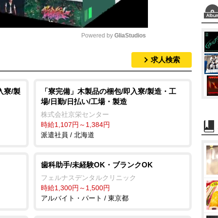
Powered by 
GliaStudios
求人検索
M
u
t
入寮/製
「寮完備」木製品の梱包/即入寮/製造・工
場/日勤/日払い/工場・製造
e
株式会社京栄センター
時給1,107円～1,384円
派遣社員 / 北海道
歯科助手/未経験OK・ブランクOK
フェルナスデンタルクリニック
時給1,300円～1,500円
アルバイト・パート / 東京都