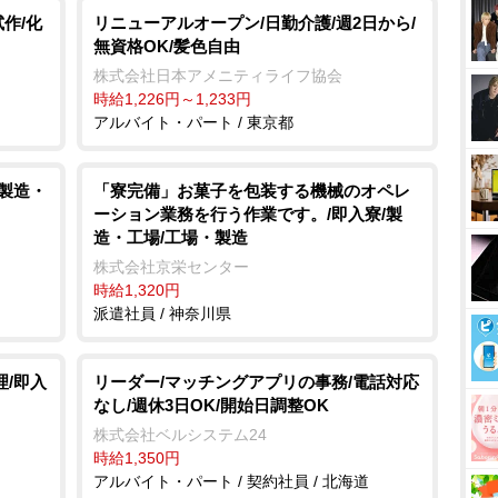
作/化
リニューアルオープン/日勤介護/週2日から/
無資格OK/髪色自由
株式会社日本アメニティライフ協会
時給1,226円～1,233円
アルバイト・パート / 東京都
/製造・
「寮完備」お菓子を包装する機械のオペレ
ーション業務を行う作業です。/即入寮/製
造・工場/工場・製造
株式会社京栄センター
時給1,320円
派遣社員 / 神奈川県
理/即入
リーダー/マッチングアプリの事務/電話対応
なし/週休3日OK/開始日調整OK
株式会社ベルシステム24
時給1,350円
アルバイト・パート / 契約社員 / 北海道