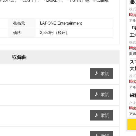
アルバム。「LEGIT」、「MORE」、「T-Shirt」他、全12曲収
迎
株式
時給
アル
発売元
LAPONE Entertainment
「
価格
3,850円（税込）
工
株
時給
派遣
収録曲
ス
大
歌詞
株式
時給
アル
歌詞
歯
たま
時給
アル
歌詞