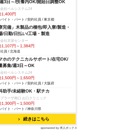
/週3日～/扶養内OK/開始日調整OK
会社ベルシステム24
1,400円
バイト・パート / 契約社員 / 東京都
寮完備」木製品の梱包/即入寮/製造・
場/日勤/日払い/工場・製造
式会社京栄センター
1,107円～1,384円
社員 / 北海道
マホのテクニカルサポート/在宅OK/
量募集/週3日～OK
会社ベルシステム24
1,500円～1,650円
バイト・パート / 契約社員 / 大阪府
科助手/未経験OK・駅チカ
プラーザ南口 お口クリニック
1,300円～1,500円
バイト・パート / 神奈川県
続きはこちら
sponsored by 求人ボックス