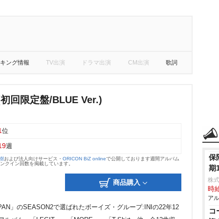
キング情報
TV出演
ドラマ出演
CM出演
歌詞
(初回限定盤/BLUE Ver.)
1
位
19
週
保
大樹
および法人向けサービス・
ORICON BiZ online
で公開しております週間アルバム
のランクイン回数を掲載しています。
期
株式
商品購入
時給
アル
PAN」のSEASON2で選ばれたボーイズ・グループ:INIの22年12
コ