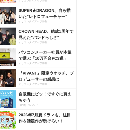
オリコンタイアップ特集
SUPER★DRAGON、自ら描
いた”レトロフューチャー”
オリコンタイアップ特集
CROWN HEAD、結成1周年で
見えた”バンドらしさ”
オリコンタイアップ特集
パソコンメーカー社員が本気
で選ぶ「10万円台PC3選」
オリコンタイアップ特集
『VIVANT』限定ウオッチ、プ
ロデューサーの感想は
オリコンタイアップ特集
自販機にピッ！ですぐに買え
ちゃう
（PR）ジハンピ
2026年7月夏ドラマも、注目
作＆話題作が勢ぞろい！