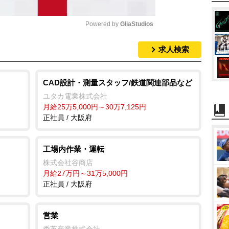
Powered by 
GliaStudios
求人検索
M
u
t
CAD設計・測量スタッフ/鉄道関連部品など
e
ユタカ電業株式会社
月給25万5,000円～30万7,125円
正社員 / 大阪府
工場内作業・運転
株式会社谷商店
月給27万円～31万5,000円
正社員 / 大阪府
営業