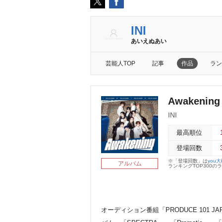
INI
あいえぬあい
芸能人TOP
記事
作品
ラン
Awakening
INI
最高順位
登場回数
※「登場回数」は
you
アルバム
ランキングTOP300
オーディション番組「PRODUCE 101 J