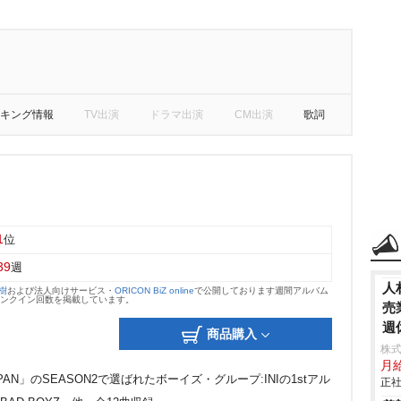
キング情報
TV出演
ドラマ出演
CM出演
歌詞
1
位
39
週
人
大樹
および法人向けサービス・
ORICON BiZ online
で公開しております週間アルバム
のランクイン回数を掲載しています。
売
週
商品購入
株式
月
APAN」のSEASON2で選ばれたボーイズ・グループ:INIの1stアル
正社