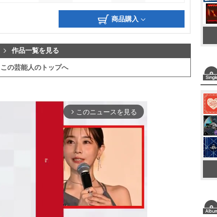
商品購入
作品一覧を見る
この芸能人のトップへ
このニュースを見る
arrow_forward_ios