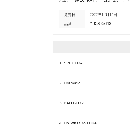
バム。「SPECTRA」、「Dramatic」、
発売日
2022年12月14日
品番
YRCS-95113
1. SPECTRA
2. Dramatic
3. BAD BOYZ
4. Do What You Like