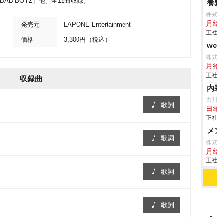
「BAD BOYZ」他、全12曲収録。
養
株
月
発売元
LAPONE Entertainment
正社
価格
3,300円（税込）
w
株
月
正社
収録曲
内
古
歌詞
日給
正社
メ
歌詞
株
月給
正社
歌詞
歌詞