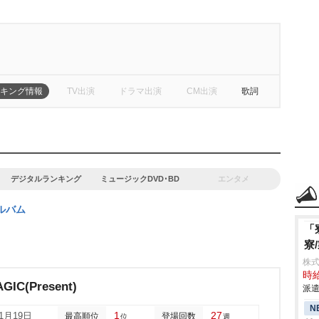
キング情報
TV出演
ドラマ出演
CM出演
歌詞
デジタルランキング
ミュージックDVD･BD
エンタメ
ルバム
「
寮
株
時給
GIC(Present)
派遣
N
1
27
11月19日
最高順位
登場回数
位
週