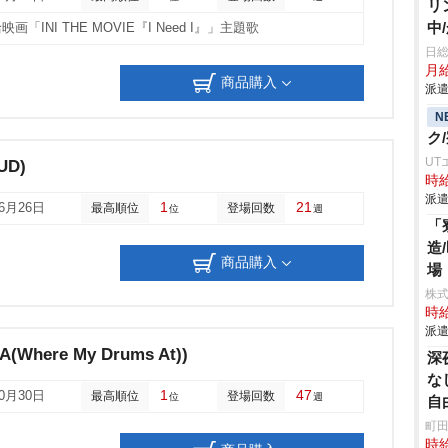
リ
中
画「INI THE MOVIE『I Need I』」主題歌
躍
日
月給
商品購入
派遣
N
ク
UT
UD)
時給
派遣
1
21
06月26日
最高順位
登場回数
位
週
「
造
商品購入
場
株
時給
派遣
(Where My Drums At))
深
な
1
47
10月30日
最高順位
登場回数
位
週
自
町田
時給