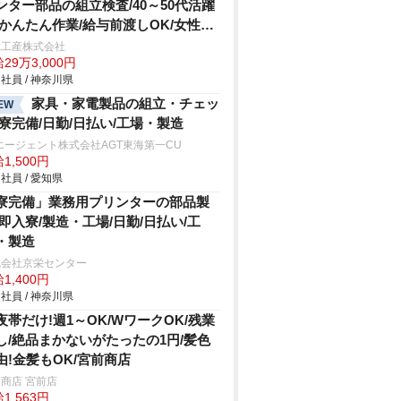
ンター部品の組立検査/40～50代活躍
/かんたん作業/給与前渡しOK/女性活
中
総工産株式会社
29万3,000円
社員 / 神奈川県
家具・家電製品の組立・チェッ
EW
/寮完備/日勤/日払い/工場・製造
エージェント株式会社AGT東海第一CU
1,500円
社員 / 愛知県
寮完備」業務用プリンターの部品製
/即入寮/製造・工場/日勤/日払い/工
・製造
式会社京栄センター
1,400円
社員 / 神奈川県
夜帯だけ!週1～OK/WワークOK/残業
し/絶品まかないがたったの1円/髪色
由!金髪もOK/宮前商店
商店 宮前店
1,563円