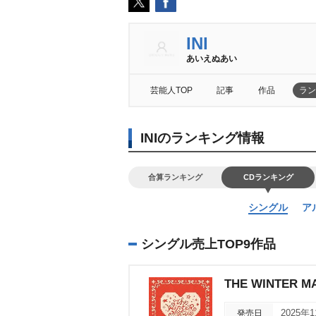
INI
あいえぬあい
芸能人TOP
記事
作品
ラン
INIのランキング情報
合算ランキング
CDランキング
シングル
ア
シングル売上TOP9作品
THE WINTER MA
発売日
2025年