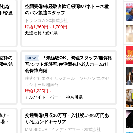
梱包な
空調完備/未経験者歓迎/夜勤/パネトーネ種
のパン製造スタッフ
中/交通
トランコムSC株式会社
時給1,360円～1,700円
派遣社員 / 愛知県
用窓枠の
「未経験OK」調理スタッフ/無資格
NEW
躍中/給
可/シフト相談可/住宅型有料老人ホーム/社
会保障完備
株式会社エクセルシオール・ジャパン/エクセ
ルシオール湘南台
時給1,225円～
アルバイト・パート / 神奈川県
付け・
交通警備/月収30万可・入社祝い金3万円あ
工場・
り/セカンドキャリア
MM SECURITY メディアマート株式会社