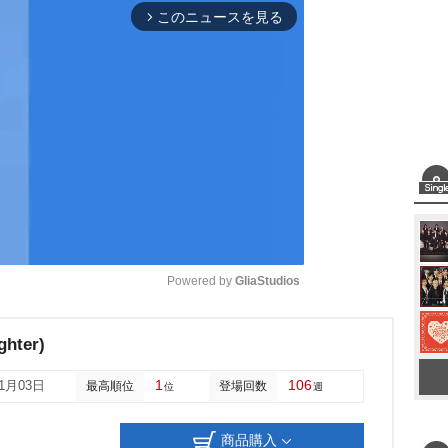
このニュースを見る
arrow_forward_ios
Powered by 
GliaStudios
M
ghter)
u
1
106
11月03日
最高順位
登場回数
位
週
t
e
商品購入