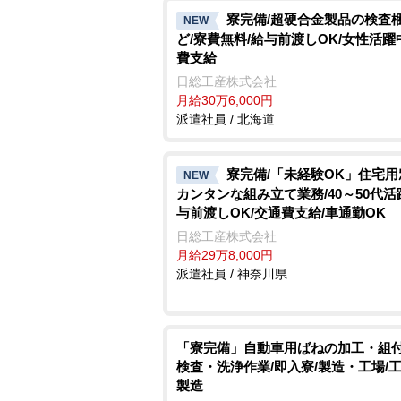
寮完備/超硬合金製品の検査
NEW
ど/寮費無料/給与前渡しOK/女性活躍
費支給
日総工産株式会社
月給30万6,000円
派遣社員 / 北海道
寮完備/「未経験OK」住宅
NEW
カンタンな組み立て業務/40～50代活
与前渡しOK/交通費支給/車通勤OK
日総工産株式会社
月給29万8,000円
派遣社員 / 神奈川県
「寮完備」自動車用ばねの加工・組
検査・洗浄作業/即入寮/製造・工場/
製造