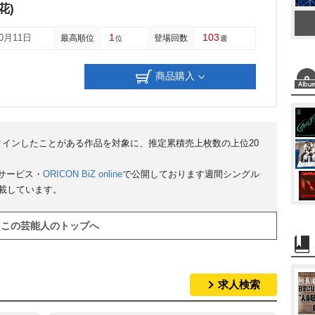
花)
1
103
10月11日
最高順位
登場回数
位
週
商品購入
クインしたことがある作品を対象に、推定累積売上枚数の上位20
サービス・
ORICON BiZ online
で公開しております週間シングル
掲載しています。
この芸能人のトップへ
求人検索