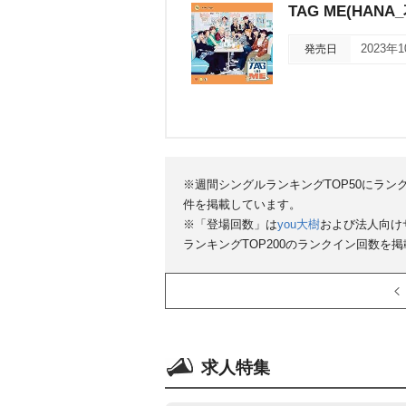
TAG ME(HANA_
発売日
2023年
※週間シングルランキングTOP50にラン
件を掲載しています。
※「登場回数」は
you大樹
および法人向け
ランキングTOP200のランクイン回数を
求人特集