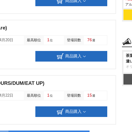
商品購入
アル
re)
1
76
04月20日
最高順位
登場回数
位
週
茶
商品購入
違
オ
/OURS/DUM/EAT UP)
1
15
04月22日
最高順位
登場回数
位
週
商品購入