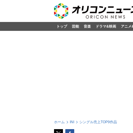
トップ
芸能
音楽
ドラマ&映画
アニメ
ホーム
INI
シングル売上TOP9作品