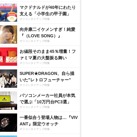
マクドナルドが40年にわたり
支える「小学生の甲子園」
オリコンタイアップ特集
向井康二イケメンすぎ！純愛
『（LOVE SONG）』
オリコンタイアップ特集
お値段そのまま45％増量！フ
ァミマ夏の大盤振る舞い
オリコンタイアップ特集
SUPER★DRAGON、自ら描
いた”レトロフューチャー”
オリコンタイアップ特集
パソコンメーカー社員が本気
で選ぶ「10万円台PC3選」
オリコンタイアップ特集
一番似合う登場人物は…『VIV
ANT』限定ウオッチ
オリコンタイアップ特集