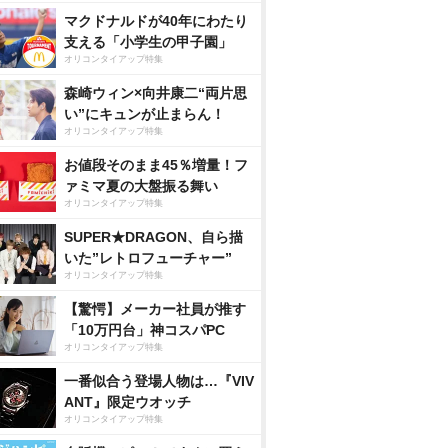
マクドナルドが40年にわたり
支える「小学生の甲子園」
オリコンタイアップ特集
森崎ウィン×向井康二“両片思
い”にキュンが止まらん！
オリコンタイアップ特集
お値段そのまま45％増量！フ
ァミマ夏の大盤振る舞い
オリコンタイアップ特集
SUPER★DRAGON、自ら描
いた”レトロフューチャー”
オリコンタイアップ特集
【驚愕】メーカー社員が推す
「10万円台」神コスパPC
オリコンタイアップ特集
一番似合う登場人物は…『VIV
ANT』限定ウオッチ
オリコンタイアップ特集