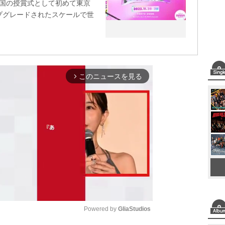
』。韓国の授賞式として初めて東京
プグレードされたスケールで世
このニュースを見る
arrow_forward_ios
Powered by 
GliaStudios