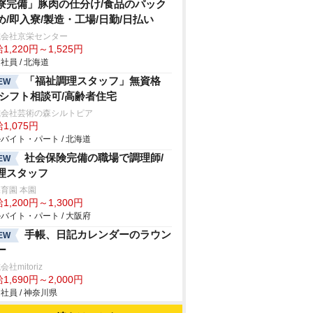
寮完備」豚肉の仕分け/食品のパック
め/即入寮/製造・工場/日勤/日払い
式会社京栄センター
1,220円～1,525円
社員 / 北海道
「福祉調理スタッフ」無資格
EW
/シフト相談可/高齢者住宅
式会社芸術の森シルトピア
1,075円
バイト・パート / 北海道
社会保険完備の職場で調理師/
EW
理スタッフ
育園 本園
1,200円～1,300円
バイト・パート / 大阪府
手帳、日記カレンダーのラウン
EW
ー
社mitoriz
1,690円～2,000円
社員 / 神奈川県