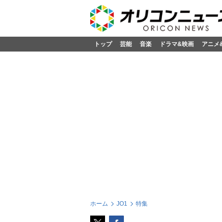
トップ
芸能
音楽
ドラマ&映画
アニメ
ホーム
JO1
特集