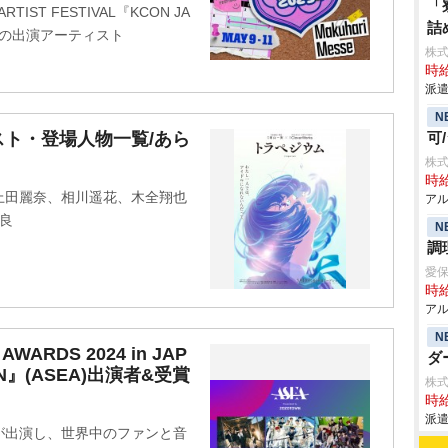
「
TIST FESTIVAL『KCON JA
詰
ントの出演アーティスト
株
時給
派遣
N
ト・登場人物一覧/あら
可
株
時給
上田麗奈、相川遥花、木全翔也
アル
光良
N
調
愛保
時給
アル
N
AWARDS 2024 in JAP
ダ
TOWN』(ASEA)出演者&受賞
株式会
時給
派遣
が出演し、世界中のファンと音