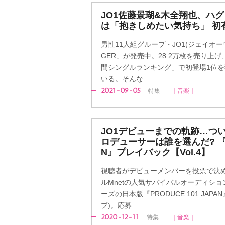
JO1佐藤景瑚&木全翔也、ハ
は「抱きしめたい気持ち」 初
男性11人組グループ・JO1(ジェイオーワ
GER」が発売中。28.2万枚を売り上げ
間シングルランキング」で初登場1位
いる。そんな
2021-09-05
特集
｜音楽｜
JO1デビューまでの軌跡…つい
ロデューサーは誰を選んだ? 『PR
N』プレイバック【Vol.4】
視聴者がデビューメンバーを投票で決
ルMnetの人気サバイバルオーディション
ーズの日本版『PRODUCE 101 JAP
プ)。応募
2020-12-11
特集
｜音楽｜