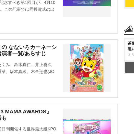
記念すべき第1回目が、4月10
る。この記事では同授賞式の出
茶
の なないろカーネーシ
違
演者一覧/あらすじ
オ
たくみ、鈴木真仁、井上喜久
菜、坂本真綾、木全翔也(JO
 MAMA AWARDS』
者も
で2日間開催する世界最大級KPO