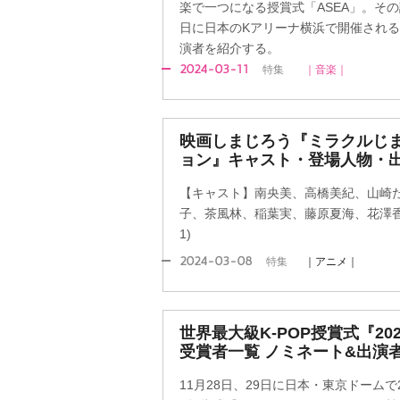
楽で一つになる授賞式「ASEA」。その
日に日本のKアリーナ横浜で開催され
演者を紹介する。
2024-03-11
特集
｜音楽｜
映画しまじろう『ミラクルじま
ョン』キャスト・登場人物・出
【キャスト】南央美、高橋美紀、山崎
子、茶風林、稲葉実、藤原夏海、花澤香
1)
2024-03-08
特集
｜アニメ｜
世界最大級K-POP授賞式『2023
受賞者一覧 ノミネート&出演
11月28日、29日に日本・東京ドーム