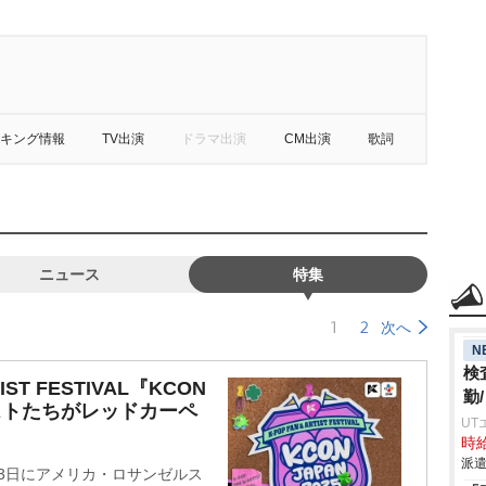
キング情報
TV出演
ドラマ出演
CM出演
歌詞
ニュース
特集
1
2
次へ
N
検
IST FESTIVAL『KCON
勤
ィストたちがレッドカーペ
UT
時給
派遣
～3日にアメリカ・ロサンゼルス