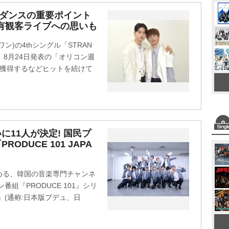
M
グダンスの重要ポイント
有観客ライブへの思いも
u
t
ン)の4thシングル「STRAN
e
、8月24日発表の「オリコン週
を獲得するなどヒットを続けて
に11人が決定! 国民プ
ODUCE 101 JAPA
める、韓国の音楽専門チャンネ
番組『PRODUCE 101』シリ
AN』(通称:日本版プデュ、日