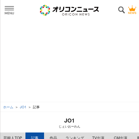
ホーム
JO1
記事
JO1
じぇいおーわん
芸能人TOP
記事
作品
ランキング
TV出演
CM出演