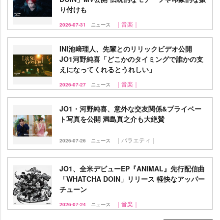
り付けも
｜音楽｜
2026-07-31
ニュース
INI池﨑理人、先輩とのリリックビデオ公開
JO1河野純喜「どこかのタイミングで誰かの支
えになってくれるとうれしい」
｜音楽｜
2026-07-27
ニュース
JO1・河野純喜、意外な交友関係&プライベー
ト写真を公開 満島真之介も大絶賛
｜バラエティ｜
2026-07-26
ニュース
JO1、全米デビューEP『ANIMAL』先行配信曲
「WHATCHA DOIN」リリース 軽快なアッパー
チューン
｜音楽｜
2026-07-24
ニュース