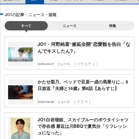
JO1の記事・ニュース・速報
すべて
ニュース
特集
JO1・河野純喜“嫉妬全開”恋愛観を告白「な
んでキスしたん?」
｜バラエティ｜
2026-08-07
ニュース
かたせ梨乃、ベッドで豆原一成の馬乗りに… 6
日放送『夫婦と16歳』第6話【あらすじ】
｜ドラマ｜
2026-08-06
ニュース
JO1白岩瑠姫、スカイブルーのボウタイシャツ
で存在感 最近は川BBQで夏気分「リフレッシ
ュになった」