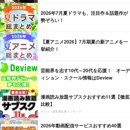
2026年7月夏ドラマも、注目作＆話題作が
勢ぞろい！
【夏アニメ2026】7月期夏の新アニメを一
挙紹介！
芸能界を志す10代～20代を応援！ オーデ
ィション・スクール情報はDeview
漫画読み放題サブスクおすすめ11選【徹底
比較】
オリコン顧客満足度ランキング
2026年動画配信サービスおすすめ40選