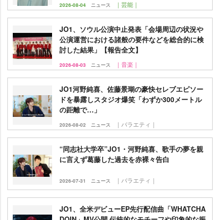
｜芸能｜
2026-08-04
ニュース
JO1、ソウル公演中止発表「会場周辺の状況
公演運営における諸般の要件などを総合的に検
討した結果」【報告全文】
｜音楽｜
2026-08-03
ニュース
JO1河野純喜、佐藤景瑚の豪快セレブエピソー
ドを暴露しスタジオ爆笑「わずか300メートル
の距離で…」
｜バラエティ｜
2026-08-02
ニュース
“同志社大学卒”JO1・河野純喜、歌手の夢を親
に言えず葛藤した過去を赤裸々告白
｜バラエティ｜
2026-07-31
ニュース
JO1、全米デビューEP先行配信曲「WHATCHA
DOIN」MV公開 伝統的なモチーフや印象的な振