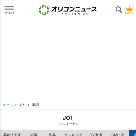
ホーム
JO1
歌詞
JO1
じぇいおーわん
芸能人TOP
記事
作品
ランキング
TV出演
CM出演