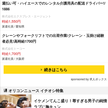
週払い可・ハイエースでのレンタル介護用具の配送ドライバー!/
1886
株式会社エクスプレス・エージェント
時給1,550円
派遣社員 / 愛知県
クレーンやフォークリフトでの出荷作業/クレーン・玉掛け経験
者必見!高時給1700円
株式会社トーコー
時給1,700円
派遣社員 / 大阪府
続きはこちら
sponsored by 求人ボックス
オリコンニュース イチオシ特集
イケメンてんこ盛り！尊すぎる男子の純情
ラブに胸キュン