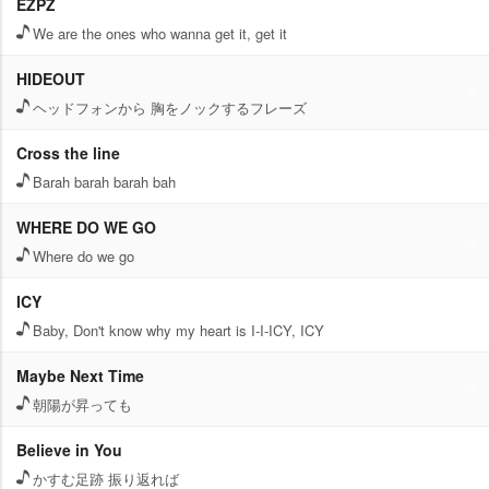
EZPZ
We are the ones who wanna get it, get it
HIDEOUT
ヘッドフォンから 胸をノックするフレーズ
Cross the line
Barah barah barah bah
WHERE DO WE GO
Where do we go
ICY
Baby, Don't know why my heart is I-I-ICY, ICY
Maybe Next Time
朝陽が昇っても
Believe in You
かすむ足跡 振り返れば