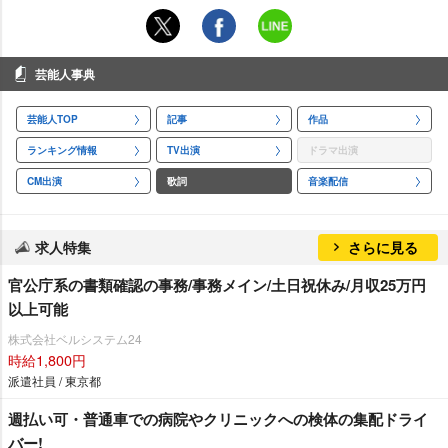
芸能人事典
芸能人TOP
記事
作品
ランキング情報
TV出演
ドラマ出演
CM出演
歌詞
音楽配信
求人特集
さらに見る
官公庁系の書類確認の事務/事務メイン/土日祝休み/月収25万円
以上可能
株式会社ベルシステム24
時給1,800円
派遣社員 / 東京都
週払い可・普通車での病院やクリニックへの検体の集配ドライ
バー!