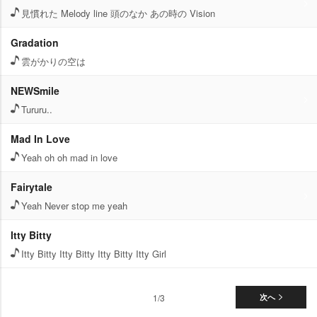
見慣れた Melody line 頭のなか あの時の Vision
Gradation
雲がかりの空は
NEWSmile
Tururu..
Mad In Love
Yeah oh oh mad in love
Fairytale
Yeah Never stop me yeah
Itty Bitty
Itty Bitty Itty Bitty Itty Bitty Itty Girl
1/3
次へ