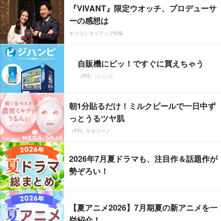
『VIVANT』限定ウオッチ、プロデューサ
ーの感想は
オリコンタイアップ特集
自販機にピッ！ですぐに買えちゃう
（PR）ジハンピ
朝1分貼るだけ！ミルクピールで一日中ず
っとうるツヤ肌
（PR）サボリーノ
2026年7月夏ドラマも、注目作＆話題作が
勢ぞろい！
【夏アニメ2026】7月期夏の新アニメを一
挙紹介！