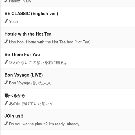
Handz In My
BE CLASSIC (English ver.)
Yeah
Hottie with the Hot Tea
Hoo hoo, Hottie with the Hot Tea hoo (Hot Tea)
Be There For You
終わらないこの願いを君に贈るよ
Bon Voyage (LIVE)
Bon Voyage 描いた未来
飛べるから
あの日 掲げていた想いが
JOin us!!
Do you wanna play it? I'm ready, already