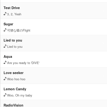
Test Drive
3, 2, Yeah
Sugar
可憐な蝶のFlight
Lied to you
Lied to you
Aqua
Are you ready to 'DIVE'
Love seeker
Woo hoo hoo
Lemon Candy
Woo, Oh my baby
RadioVision