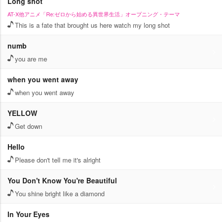
Long shot
AT-X他アニメ「Re:ゼロから始める異世界生活」オープニング・テーマ
This is a fate that brought us here watch my long shot
numb
you are me
when you went away
when you went away
YELLOW
Get down
Hello
Please don't tell me it's alright
You Don't Know You're Beautiful
You shine bright like a diamond
In Your Eyes