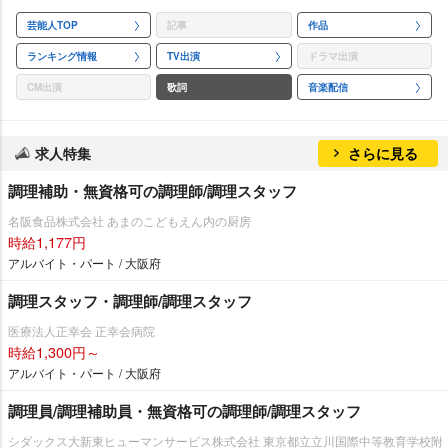
芸能人TOP
記事
作品
ランキング情報
TV出演
ドラマ出演
CM出演
歌詞
音楽配信
求人特集
さらに見る
調理補助・無資格可の調理師/調理スタッフ
名阪食品株式会社 あまのこどもえん内の厨房
時給1,177円
アルバイト・パート / 大阪府
調理スタッフ・調理師/調理スタッフ
医療法人正幸会 正幸会病院
時給1,300円～
アルバイト・パート / 大阪府
調理員/調理補助員・無資格可の調理師/調理スタッフ
シダックス大新東ヒューマンサービス株式会社 東京都立立川国際中等教育学校附