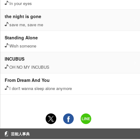
In your eyes
the night is gone
save me, save me
Standing Alone
Wish someone
INCUBUS
OH NO MY INCUBUS
From Dream And You
I don't wanna sleep alone anymore
芸能人事典