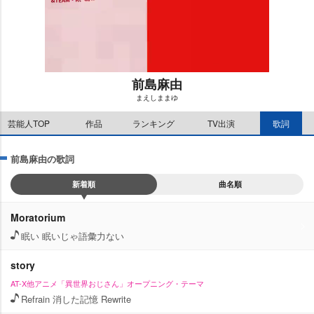
前島麻由
まえしままゆ
M
芸能人TOP
作品
ランキング
TV出演
歌詞
u
t
e
前島麻由の歌詞
新着順
曲名順
Moratorium
眠い 眠いじゃ語彙力ない
story
AT-X他アニメ「異世界おじさん」オープニング・テーマ
Refrain 消した記憶 Rewrite