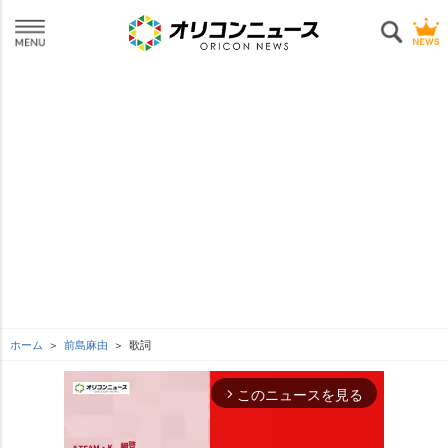
ホーム
前島麻由
歌詞
このニュースを見る
arrow_forward_ios