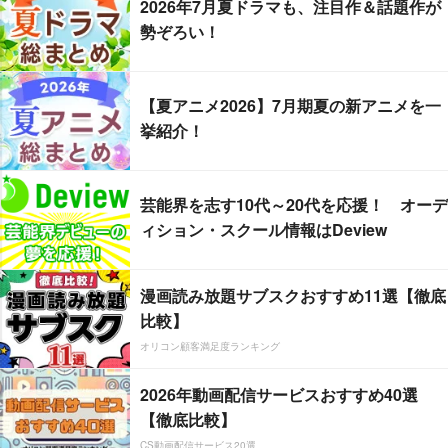
2026年7月夏ドラマも、注目作＆話題作が
勢ぞろい！
【夏アニメ2026】7月期夏の新アニメを一
挙紹介！
芸能界を志す10代～20代を応援！ オーデ
ィション・スクール情報はDeview
漫画読み放題サブスクおすすめ11選【徹底
比較】
オリコン顧客満足度ランキング
2026年動画配信サービスおすすめ40選
【徹底比較】
CS動画配信サービス20選