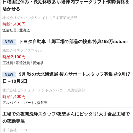
日曜固定休み・長期休暇あり/倉庫内フォークリフト作業/資格を
活かせる
株式会社ジャパンクリエイト北日本事業統括部
時給1,400円
派遣社員 / 北海道
トヨタ自動車 上郷工場で部品の検査/特典168万/tutumi
NEW
株式会社テクノスマイル
時給2,100円
正社員 / 派遣社員 / 愛知県
9月 秋の大北海道展 後方サポートスタッフ募集 @9月17
NEW
日～10月5日
株式会社センチュリーアンドカンパニー 東海営業部
時給1,400円
アルバイト・パート / 愛知県
工場での夜間洗浄スタッフ/夜型さんにピッタリ!大手食品工場で
の夜勤専属
株式会社トーコー