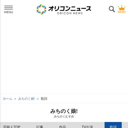
ホーム
みちのく娘!
歌詞
みちのく娘!
みちのくむすめ
芸能人TOP
記事
作品
TV出演
歌詞