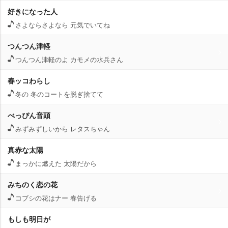
好きになった人
さよならさよなら 元気でいてね
つんつん津軽
つんつん津軽のよ カモメの水兵さん
春ッコわらし
冬の 冬のコートを脱ぎ捨てて
べっぴん音頭
みずみずしいから レタスちゃん
真赤な太陽
まっかに燃えた 太陽だから
みちのく恋の花
コブシの花はナー 春告げる
もしも明日が