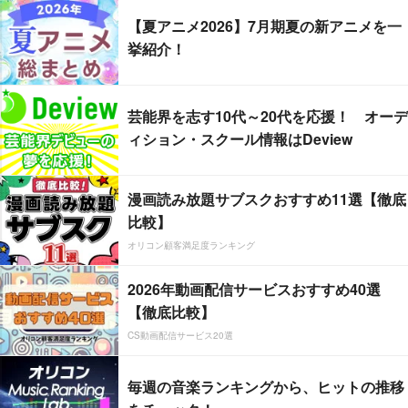
【夏アニメ2026】7月期夏の新アニメを一
挙紹介！
芸能界を志す10代～20代を応援！ オーデ
ィション・スクール情報はDeview
漫画読み放題サブスクおすすめ11選【徹底
比較】
オリコン顧客満足度ランキング
2026年動画配信サービスおすすめ40選
【徹底比較】
CS動画配信サービス20選
毎週の音楽ランキングから、ヒットの推移