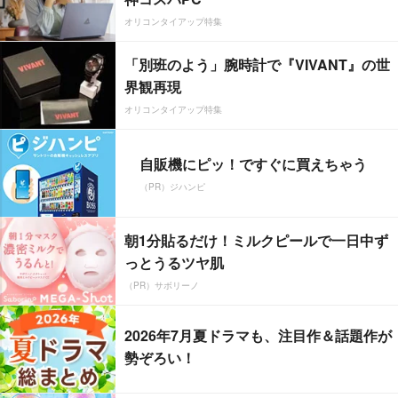
オリコンタイアップ特集
「別班のよう」腕時計で『VIVANT』の世
界観再現
オリコンタイアップ特集
自販機にピッ！ですぐに買えちゃう
（PR）ジハンピ
朝1分貼るだけ！ミルクピールで一日中ず
っとうるツヤ肌
（PR）サボリーノ
2026年7月夏ドラマも、注目作＆話題作が
勢ぞろい！