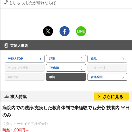
もしも あしたが晴れならば
芸能人事典
芸能人TOP
記事
作品
ランキング情報
TV出演
ドラマ出演
CM出演
歌詞
音楽配信
求人特集
さらに見る
病院内での洗浄/充実した教育体制で未経験でも安心 扶養内 平日
のみ
ワタキューセイモア株式会社
時給1,200円～