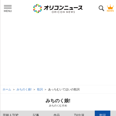
ホーム
みちのく娘!
歌詞
あっちむいてほいの歌詞
みちのく娘!
みちのくむすめ
芸能人TOP
記事
作品
TV出演
歌詞