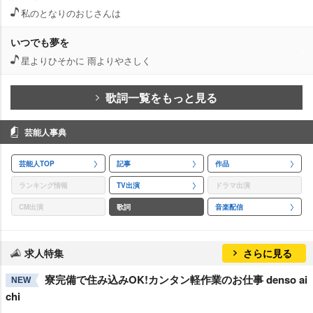
私のとなりのおじさんは
いつでも夢を
星よりひそかに 雨よりやさしく
歌詞一覧をもっと見る
芸能人事典
芸能人TOP
記事
作品
ランキング情報
TV出演
ドラマ出演
CM出演
歌詞
音楽配信
求人特集
さらに見る
寮完備で住み込みOK!カンタン軽作業のお仕事 denso ai
NEW
chi