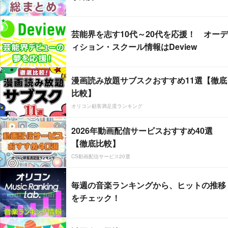
芸能界を志す10代～20代を応援！ オーデ
ィション・スクール情報はDeview
漫画読み放題サブスクおすすめ11選【徹底
比較】
オリコン顧客満足度ランキング
2026年動画配信サービスおすすめ40選
【徹底比較】
CS動画配信サービス20選
毎週の音楽ランキングから、ヒットの推移
をチェック！