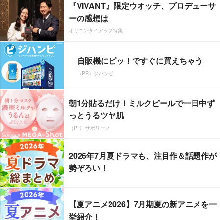
『VIVANT』限定ウオッチ、プロデューサ
ーの感想は
オリコンタイアップ特集
自販機にピッ！ですぐに買えちゃう
（PR）ジハンピ
朝1分貼るだけ！ミルクピールで一日中ず
っとうるツヤ肌
（PR）サボリーノ
2026年7月夏ドラマも、注目作＆話題作が
勢ぞろい！
【夏アニメ2026】7月期夏の新アニメを一
挙紹介！