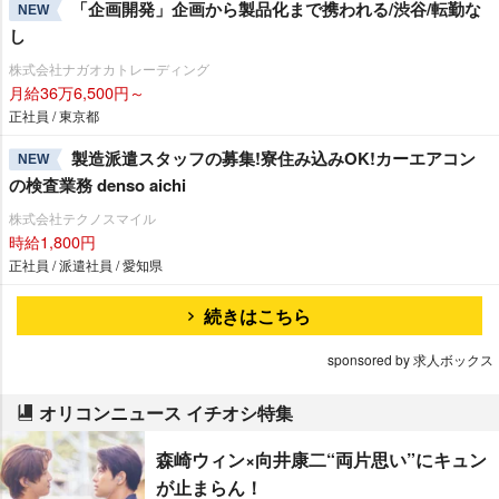
「企画開発」企画から製品化まで携われる/渋谷/転勤な
NEW
し
株式会社ナガオカトレーディング
月給36万6,500円～
正社員 / 東京都
製造派遣スタッフの募集!寮住み込みOK!カーエアコン
NEW
の検査業務 denso aichi
株式会社テクノスマイル
時給1,800円
正社員 / 派遣社員 / 愛知県
続きはこちら
sponsored by 求人ボックス
オリコンニュース イチオシ特集
森崎ウィン×向井康二“両片思い”にキュン
が止まらん！