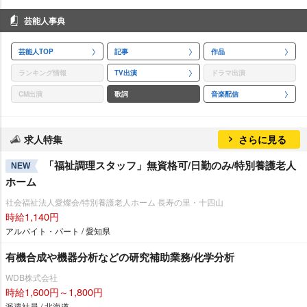
芸能人事典
芸能人TOP
記事
作品
ランキング情報
TV出演
ドラマ出演
CM出演
歌詞
音楽配信
求人特集
さらに見る
「福祉調理スタッフ」無資格可/日勤のみ/特別養護老人
NEW
ホーム
社会福祉法人愛燦会/特別養護老人ホーム 長寿の里・十四山
時給1,140円
アルバイト・パート / 愛知県
有機合成や機器分析などの研究補助業務/化学分析
WDB株式会社
時給1,600円～1,800円
派遣社員 / 北海道