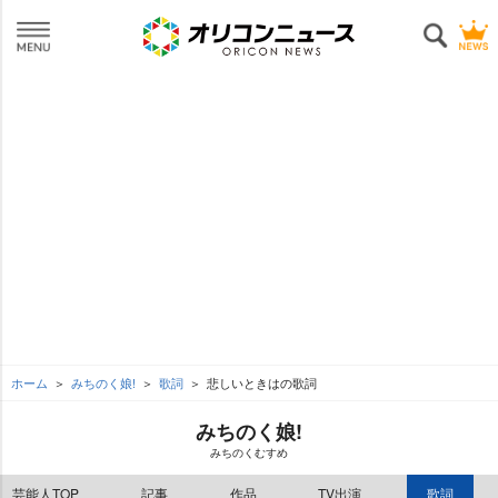
ホーム
みちのく娘!
歌詞
悲しいときはの歌詞
みちのく娘!
みちのくむすめ
芸能人TOP
記事
作品
TV出演
歌詞