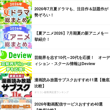
2026年7月夏ドラマも、注目作＆話題作が
勢ぞろい！
【夏アニメ2026】7月期夏の新アニメを一
挙紹介！
芸能界を志す10代～20代を応援！ オーデ
ィション・スクール情報はDeview
漫画読み放題サブスクおすすめ11選【徹底
比較】
オリコン顧客満足度ランキング
2026年動画配信サービスおすすめ40選