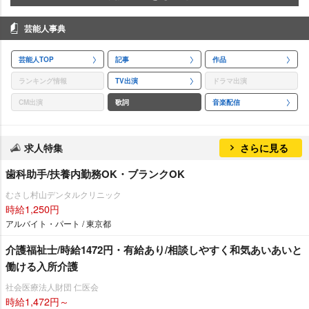
芸能人事典
芸能人TOP
記事
作品
ランキング情報
TV出演
ドラマ出演
CM出演
歌詞
音楽配信
求人特集
さらに見る
歯科助手/扶養内勤務OK・ブランクOK
むさし村山デンタルクリニック
時給1,250円
アルバイト・パート / 東京都
介護福祉士/時給1472円・有給あり/相談しやすく和気あいあいと
働ける入所介護
社会医療法人財団 仁医会
時給1,472円～