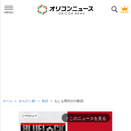
ホーム
みちのく娘!
歌詞
もしも明日がの歌詞
このニュースを見る
arrow_forward_ios