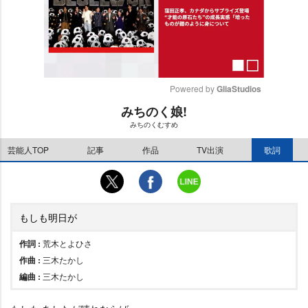
Powered by 
GliaStudios
みちのく娘!
M
みちのくむすめ
u
t
芸能人TOP
記事
作品
TV出演
歌詞
e
もしも明日が
作詞 :
荒木とよひさ
作曲 :
三木たかし
編曲 :
三木たかし