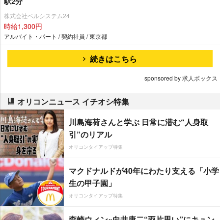
駅2分
株式会社ベルシステム24
時給1,300円
アルバイト・パート / 契約社員 / 東京都
続きはこちら
sponsored by 求人ボックス
オリコンニュース イチオシ特集
川島海荷さんと学ぶ 日常に潜む“人身取
引”のリアル
オリコンタイアップ特集
マクドナルドが40年にわたり支える「小学
生の甲子園」
オリコンタイアップ特集
森崎ウィン×向井康二“両片思い”にキュン