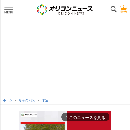
ホーム
みちのく娘!
作品
このニュースを見る
arrow_forward_ios