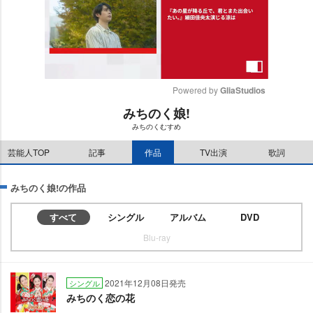
Powered by 
GliaStudios
みちのく娘!
M
みちのくむすめ
u
t
芸能人TOP
記事
作品
TV出演
歌詞
e
みちのく娘!の作品
すべて
シングル
アルバム
DVD
Blu-ray
2021年12月08日発売
シングル
みちのく恋の花