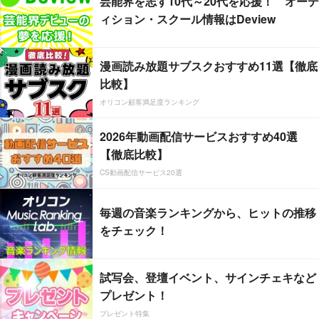
芸能界を志す10代～20代を応援！ オーデ
ィション・スクール情報はDeview
漫画読み放題サブスクおすすめ11選【徹底
比較】
オリコン顧客満足度ランキング
2026年動画配信サービスおすすめ40選
【徹底比較】
CS動画配信サービス20選
毎週の音楽ランキングから、ヒットの推移
をチェック！
試写会、登壇イベント、サインチェキなど
プレゼント！
プレゼント特集