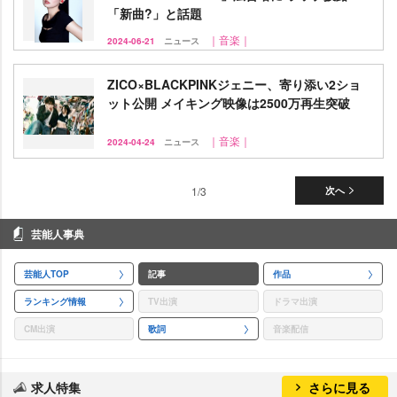
「新曲?」と話題
｜音楽｜
2024-06-21
ニュース
ZICO×BLACKPINKジェニー、寄り添い2ショ
ット公開 メイキング映像は2500万再生突破
｜音楽｜
2024-04-24
ニュース
1/3
次へ
芸能人事典
芸能人TOP
記事
作品
ランキング情報
TV出演
ドラマ出演
CM出演
歌詞
音楽配信
求人特集
さらに見る