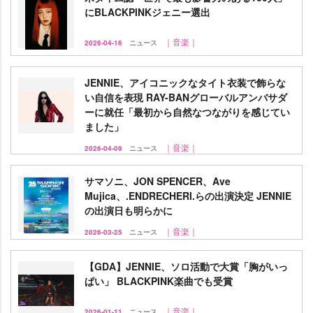
にBLACKPINKジェニー選出
｜音楽｜
2026-04-16
ニュース
JENNIE、アイコニックなタイト衣装で飾らな
い自信を表現 RAY-BANグローバルアンバサダ
ーに就任「最初から自然なつながりを感じてい
ました」
｜音楽｜
2026-04-09
ニュース
サマソニ、JON SPENCER、Ave
Mujica、.ENDRECHERI.らの出演決定 JENNIE
の出演日も明らかに
｜音楽｜
2026-03-25
ニュース
【GDA】JENNIE、ソロ活動で大賞「胸がいっ
ぱい」 BLACKPINK楽曲でも受賞
｜音楽｜
2026-01-11
ニュース