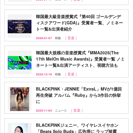
韓国最大級音楽授賞式『第40回 ゴールデンデ
ィスクアワード(GDA)』受賞者一覧、ノミネー
ト一覧&出演者紹介
｜音楽｜
2026-01-07
特集
韓国最大規模の音楽授賞式『MMA2025(The
17th MelOn Music Awards)』受賞者一覧 ノミ
ネート一覧&出演アーティスト、視聴方法も
｜音楽｜
2025-12-16
特集
BLACKPINK・JENNIE「ExtraL」MVが1億回
再生突破 アルバム『Ruby』から3作目の快挙
に
｜音楽｜
2025-11-04
ニュース
BLACKPINKジェニー、ワイヤレスイヤホン
「Beats Solo Buds」広告塔に ラップ披露