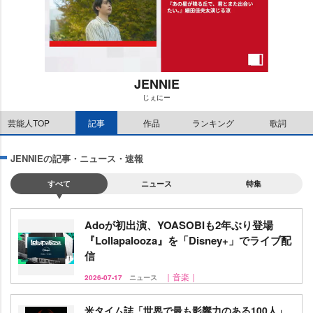
JENNIE
じぇにー
M
芸能人TOP
記事
作品
ランキング
歌詞
u
t
e
JENNIEの記事・ニュース・速報
すべて
ニュース
特集
Adoが初出演、YOASOBIも2年ぶり登場
『Lollapalooza』を「Disney+」でライブ配
信
｜音楽｜
2026-07-17
ニュース
米タイム誌「世界で最も影響力のある100人」