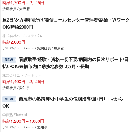
時給1,700円～2,125円
派遣社員 / 大阪府
週2日/夕方4時間だけ/発信コールセンター管理者/副業・Wワーク
OK/時給2000円
株式会社ベルシステム24
時給2,000円
アルバイト・パート / 契約社員 / 東京都
看護助手/経験・資格一切不要/病院内の日常サポート/日
NEW
払いOK/豊橋市内に勤務地多数 2カ月～長期
株式会社ニッソーネット
時給1,400円～2,125円
派遣社員 / 愛知県
西尾市の塾講師/小中学生の個別指導/週1日1コマから
NEW
OK
学習塾 Study at
時給1,200円～1,600円
アルバイト・パート / 愛知県