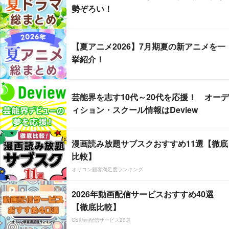
勢ぞろい！
【夏アニメ2026】7月期夏の新アニメを一
挙紹介！
芸能界を志す10代～20代を応援！ オーデ
ィション・スクール情報はDeview
漫画読み放題サブスクおすすめ11選【徹底
比較】
オリコン顧客満足度ランキング
2026年動画配信サービスおすすめ40選
【徹底比較】
CS動画配信サービス20選