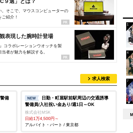
C９選」とは？
い。そこで、マウスコンピューターの
をご紹介！
界観表現した腕時計登場
NT』コラボレーションウオッチを製
担当者が魅力を解説する。
求人検索
警備
日勤・町屋駅前駅周辺の交通誘導
NEW
警備員/入社祝い金あり/週1日～OK
株式会社MSK
日給1万4,500円～
アルバイト・パート / 東京都