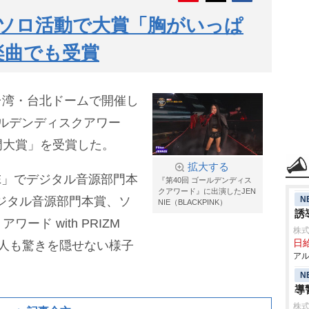
E、ソロ活動で大賞「胸がいっぱ
K楽曲でも受賞
日、台湾・台北ドームで開催し
ゴールデンディスクアワー
門大賞」を受賞した。
拡大する
NNIE」でデジタル音源部門本
『第40回 ゴールデンディス
クアワード』に出演したJEN
N
でデジタル音源部門本賞、ソ
NIE（BLACKPINK）
誘
ド with PRIZM
株式
日給
人も驚きを隠せない様子
アル
N
導
株式