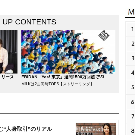
K UP CONTENTS
1
2
3
4
リリース
EBiDAN「Yes! 東京」週間1500万回超でV3
M!LKは2曲同時TOP5【ストリーミング】
5
6
7
む“人身取引”のリアル
8