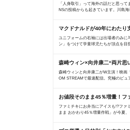
「人身取引」って海外の話だと思って
NSの投稿からも起きています。川島
マクドナルドが40年にわたり
ユニフォームの右袖には出場者のみに
ン」をつけて学童球児たちが頂点を目
森崎ウィン×向井康二“両片思
森崎ウィンと向井康二がW主演！映画『（L
OM STREAMで最速配信。究極のピュ
お値段そのまま45％増量！フ
ファミチキにお弁当にアイスも!?ファ
まま おかわり45％増量作戦」が今夏