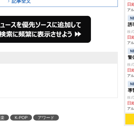
記事全文
日給
アル
N
誘
株式
日給
アル
N
警
株式
日給
アル
N
導
株式
日給
アル
音楽
K-POP
アワード