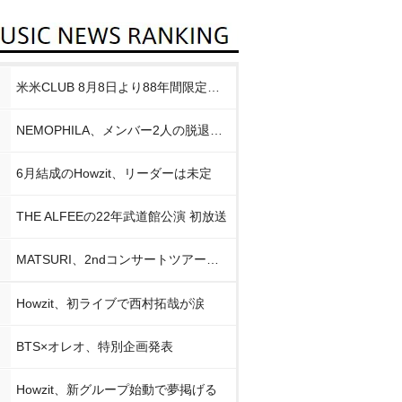
米米CLUB 8月8日より88年間限定企画
NEMOPHILA、メンバー2人の脱退発表
6月結成のHowzit、リーダーは未定
THE ALFEEの22年武道館公演 初放送
MATSURI、2ndコンサートツアー初日公演
Howzit、初ライブで西村拓哉が涙
BTS×オレオ、特別企画発表
Howzit、新グループ始動で夢掲げる