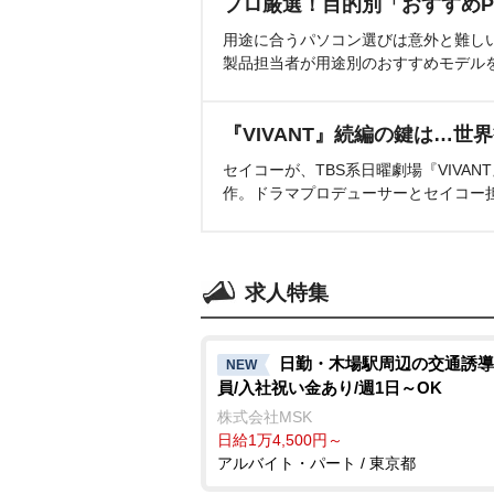
プロ厳選！目的別「おすすめP
用途に合うパソコン選びは意外と難し
製品担当者が用途別のおすすめモデル
『VIVANT』続編の鍵は…世
セイコーが、TBS系日曜劇場『VIVA
作。ドラマプロデューサーとセイコー
求人特集
日勤・木場駅周辺の交通誘導
NEW
員/入社祝い金あり/週1日～OK
株式会社MSK
日給1万4,500円～
アルバイト・パート / 東京都