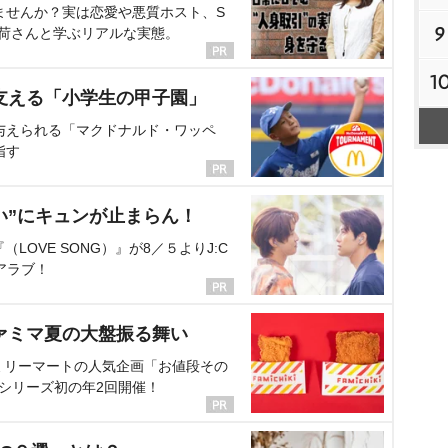
ませんか？実は恋愛や悪質ホスト、S
9
海荷さんと学ぶリアルな実態。
1
支える「小学生の甲子園」
与えられる「マクドナルド・ワッペ
指す
い”にキュンが止まらん！
OVE SONG）』が8／５よりJ:C
アラブ！
ァミマ夏の大盤振る舞い
ミリーマートの人気企画「お値段その
、シリーズ初の年2回開催！