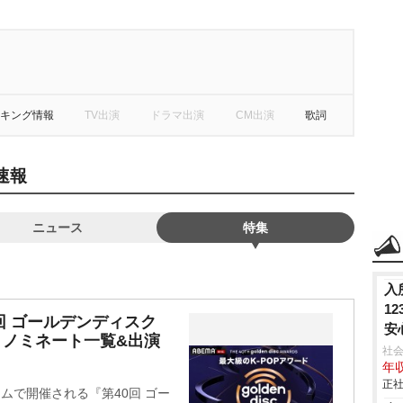
キング情報
TV出演
ドラマ出演
CM出演
歌詞
速報
ニュース
特集
入
1
回 ゴールデンディスク
安
、ノミネート一覧&出演
社会
年収
正社
ドームで開催される『第40回 ゴー