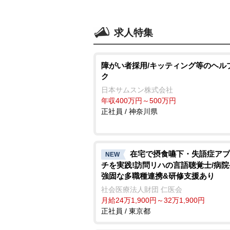
求人特集
障がい者採用/キッティング等のヘル
ク
日本サムスン株式会社
年収400万円～500万円
正社員 / 神奈川県
在宅で摂食嚥下・失語症アプ
NEW
チを実践!訪問リハの言語聴覚士/病
強固な多職種連携&研修支援あり
社会医療法人財団 仁医会
月給24万1,900円～32万1,900円
正社員 / 東京都