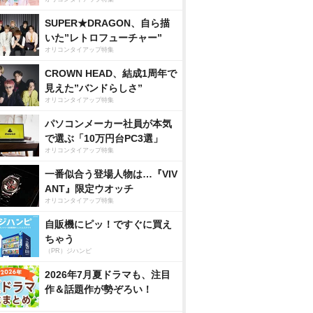
SUPER★DRAGON、自ら描
いた”レトロフューチャー”
オリコンタイアップ特集
CROWN HEAD、結成1周年で
見えた”バンドらしさ”
オリコンタイアップ特集
パソコンメーカー社員が本気
で選ぶ「10万円台PC3選」
オリコンタイアップ特集
一番似合う登場人物は…『VIV
ANT』限定ウオッチ
オリコンタイアップ特集
自販機にピッ！ですぐに買え
ちゃう
（PR）ジハンピ
2026年7月夏ドラマも、注目
作＆話題作が勢ぞろい！