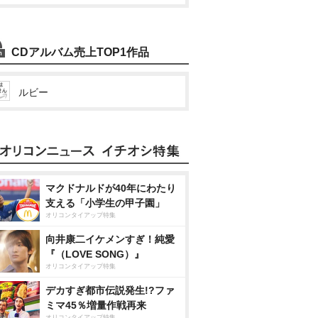
CDアルバム売上TOP1作品
ルビー
マクドナルドが40年にわたり
支える「小学生の甲子園」
オリコンタイアップ特集
向井康二イケメンすぎ！純愛
『（LOVE SONG）』
オリコンタイアップ特集
デカすぎ都市伝説発生!?ファ
ミマ45％増量作戦再来
オリコンタイアップ特集