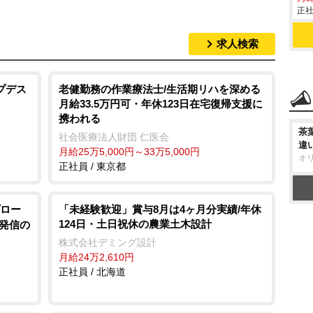
正社
求人検索
プデス
老健勤務の作業療法士/生活期リハを深める
月給33.5万円可・年休123日在宅復帰支援に
携われる
茶
社会医療法人財団 仁医会
違
月給25万5,000円～33万5,000円
オ
正社員 / 東京都
ロー
「未経験歓迎」賞与8月は4ヶ月分実績/年休
124日・土日祝休の農業土木設計
院発信の
株式会社デミング設計
月給24万2,610円
正社員 / 北海道