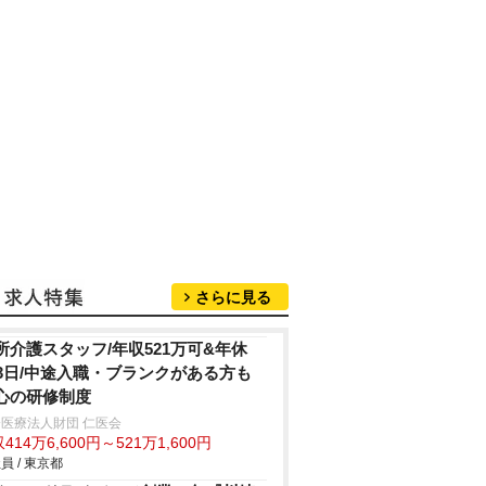
さらに見る
所介護スタッフ/年収521万可&年休
23日/中途入職・ブランクがある方も
心の研修制度
医療法人財団 仁医会
414万6,600円～521万1,600円
員 / 東京都