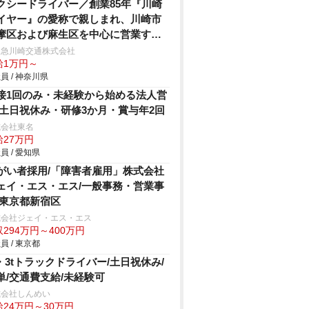
クシードライバー／創業85年『川崎
イヤー』の愛称で親しまれ、川崎市
摩区および麻生区を中心に営業する
頼と実績のある小田急グループのタ
田急川崎交通株式会社
給1万円～
シー会社！
員 / 神奈川県
接1回のみ・未経験から始める法人営
/土日祝休み・研修3か月・賞与年2回
式会社東名
給27万円
員 / 愛知県
がい者採用/「障害者雇用」株式会社
ェイ・エス・エス/一般事務・営業事
/東京都新宿区
式会社ジェイ・エス・エス
294万円～400万円
員 / 東京都
t・3tトラックドライバー/土日祝休み/
単/交通費支給/未経験可
式会社しんめい
給24万円～30万円