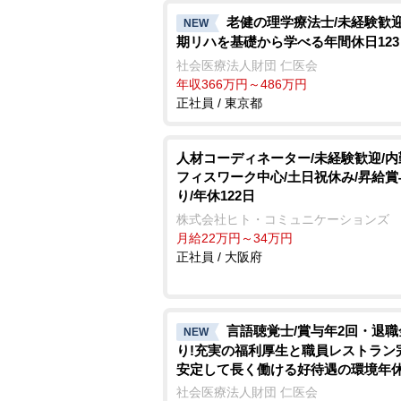
老健の理学療法士/未経験歓
NEW
期リハを基礎から学べる年間休日123
社会医療法人財団 仁医会
年収366万円～486万円
正社員 / 東京都
人材コーディネーター/未経験歓迎/
フィスワーク中心/土日祝休み/昇給賞
り/年休122日
株式会社ヒト・コミュニケーションズ
月給22万円～34万円
正社員 / 大阪府
言語聴覚士/賞与年2回・退職
NEW
り!充実の福利厚生と職員レストラン
安定して長く働ける好待遇の環境年休
超
社会医療法人財団 仁医会