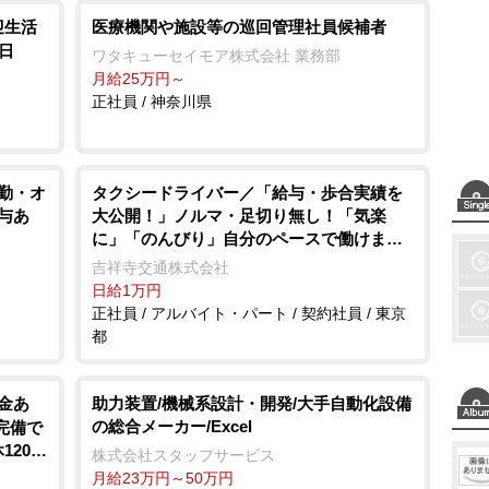
迎生活
医療機関や施設等の巡回管理社員候補者
日
ワタキューセイモア株式会社 業務部
月給25万円～
正社員 / 神奈川県
内勤・オ
タクシードライバー／「給与・歩合実績を
与あ
大公開！」ノルマ・足切り無し！「気楽
に」「のんびり」自分のペースで働けます
毎月4連休のシフト！(明番込)なのでプライ
吉祥寺交通株式会社
ベートも充実できます♪
日給1万円
正社員 / アルバイト・パート / 契約社員 / 東京
都
金あ
助力装置/機械系設計・開発/大手自動化設備
の総合メーカー/Excel
完備で
120日
株式会社スタッフサービス
月給23万円～50万円