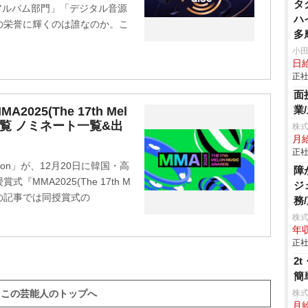
タ
「アルバム部門」「デジタル音源
ハ
の栄誉に輝くのは誰なのか。こ
多
信
小
日
ク
正社
面
業
25(The 17th Mel
賞者一覧 ノミネート一覧&出
株
月
正社
on」が、12月20日に韓国・高
障
MA2025(The 17th M
ジ
る。この記事では同授賞式の
務
株
年収
正社
2
簡
株
この芸能人のトップへ
月