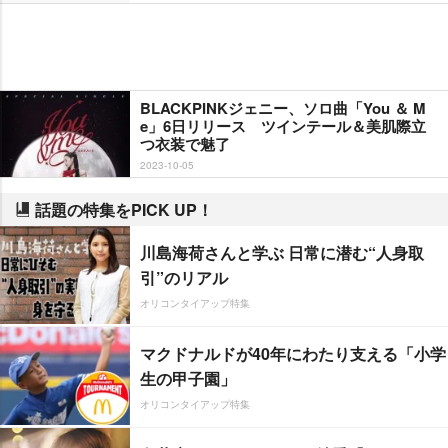
BLACKPINKジェニー、ソロ曲「You ＆ M
e」6日リリース ツインテール＆美肌際立
つ衣装で魅了
2023-10-05
話題の特集をPICK UP！
川島海荷さんと学ぶ 日常に潜む“人身取
引”のリアル
オリコンタイアップ特集
マクドナルドが40年にわたり支える「小学
生の甲子園」
オリコンタイアップ特集