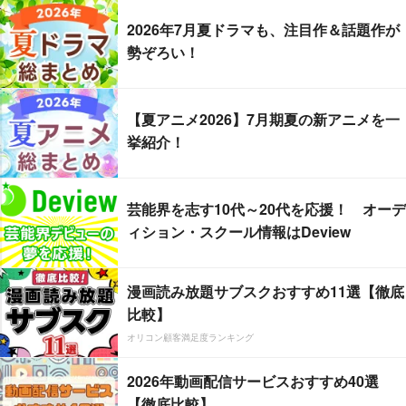
2026年7月夏ドラマも、注目作＆話題作が
勢ぞろい！
【夏アニメ2026】7月期夏の新アニメを一
挙紹介！
芸能界を志す10代～20代を応援！ オーデ
ィション・スクール情報はDeview
漫画読み放題サブスクおすすめ11選【徹底
比較】
オリコン顧客満足度ランキング
2026年動画配信サービスおすすめ40選
【徹底比較】