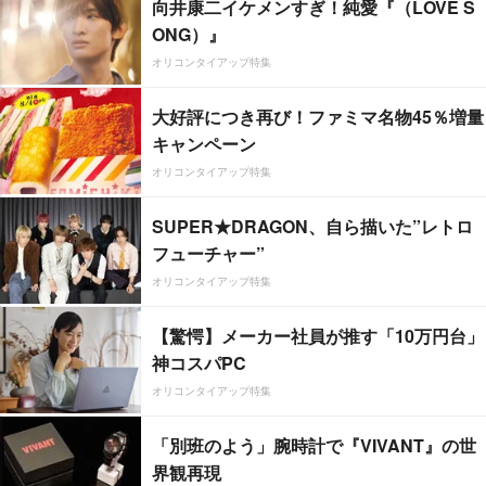
向井康二イケメンすぎ！純愛『（LOVE S
ONG）』
オリコンタイアップ特集
大好評につき再び！ファミマ名物45％増量
キャンペーン
オリコンタイアップ特集
SUPER★DRAGON、自ら描いた”レトロ
フューチャー”
オリコンタイアップ特集
【驚愕】メーカー社員が推す「10万円台」
神コスパPC
オリコンタイアップ特集
「別班のよう」腕時計で『VIVANT』の世
界観再現