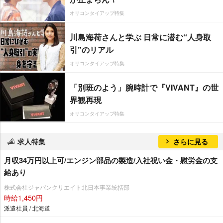
オリコンタイアップ特集
川島海荷さんと学ぶ 日常に潜む“人身取
引”のリアル
オリコンタイアップ特集
「別班のよう」腕時計で『VIVANT』の世
界観再現
オリコンタイアップ特集
求人特集
さらに見る
月収34万円以上可/エンジン部品の製造/入社祝い金・慰労金の支
給あり
株式会社ジャパンクリエイト北日本事業統括部
時給1,450円
派遣社員 / 北海道