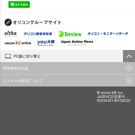
PC版に切り替え
禁無断複写転載
クッキーの使用について
© oricon ME inc.
JASRAC許諾番号：
9009642140Y38026