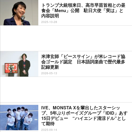
トランプ大統領来日、高市早苗首相との昼
食会「Menu」公開 駐日大使「実は」と
内容説明
2025-10-28
米津玄師「ピースサイン」が米レコード協
会ゴールド認定 日本語詞楽曲で歴代最多
記録更新
2026-05-13
IVE、MONSTA Xを輩出したスターシッ
プ、5年ぶりボーイズグループ「IDID」あす
15日デビュー “ハイエンド清涼ドル”とし
て期待
2025-09-14