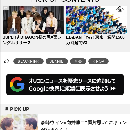
SUPER★DRAGON初の両A面シ
EBiDAN「Yes! 東京」週間1500
ングルリリース
万回超でV3
BLACKPINK
JENNIE
音楽
K-POP
PICK UP
森崎ウィン×向井康二“両片思い”にキュン
が止まらん！