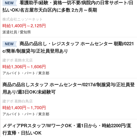
看護助手/経験・資格一切不要/病院内の日常サポート/日
NEW
払いOK/名古屋市天白区内に多数 2カ月～長期
株式会社ニッソーネット
時給1,400円～2,125円
派遣社員 / 愛知県
商品の品出し・レジスタッフ ホームセンター 朝勤/0221
NEW
c/簡単/制服貸与/正社員登用あり
建デポ 葛飾水元店
時給1,306円～1,606円
アルバイト・パート / 東京都
商品の品出しスタッフ ホームセンター/0217d/制服貸与/正社員登
用あり/週3日OK/未経験可
建デポ 葛飾白鳥店
時給1,400円～1,700円
アルバイト・パート / 東京都
メディアPRスタッフ/WワークOK・週1日から・時給2200円/直
行直帰・日払いOK