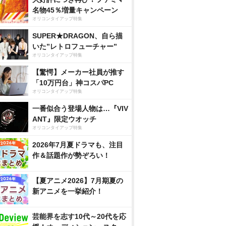
名物45％増量キャンペーン
オリコンタイアップ特集
SUPER★DRAGON、自ら描
いた”レトロフューチャー”
オリコンタイアップ特集
【驚愕】メーカー社員が推す
「10万円台」神コスパPC
オリコンタイアップ特集
一番似合う登場人物は…『VIV
ANT』限定ウオッチ
オリコンタイアップ特集
2026年7月夏ドラマも、注目
作＆話題作が勢ぞろい！
【夏アニメ2026】7月期夏の
新アニメを一挙紹介！
芸能界を志す10代～20代を応