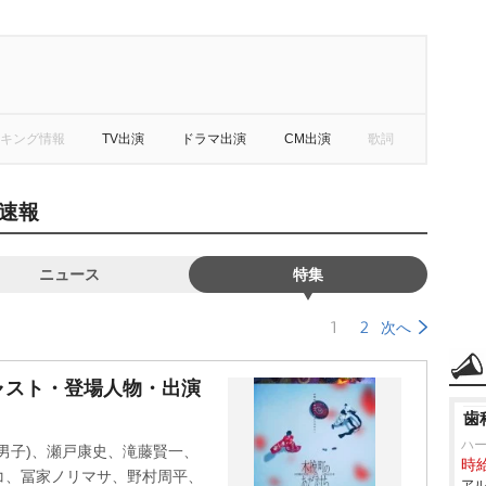
キング情報
TV出演
ドラマ出演
CM出演
歌詞
速報
ニュース
特集
1
2
次へ
ャスト・登場人物・出演
歯
ハ
男子)、瀬戸康史、滝藤賢一、
時給
コ、冨家ノリマサ、野村周平、
アル