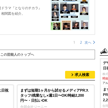
続ドラマ『となりのチカラ』
者、相関図を紹介。
1
2
次へ
この芸能人のトップへ
デ
日
株式
求人検索
時給
アル
ま
土日祝
まずは短期1ヶ月から試せるメディアPRス
P
タッフ/残業なし×週1日〜OK/時給2,200
2
円〜・日払いOK
合
合同会社ジーニー