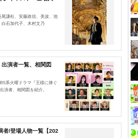
u
t
長尾謙杜、安藤政信、美波、池
e
、白石加代子、木村文乃
・出演者一覧、相関図
BS系火曜ドラマ『王様に捧ぐ
ト・出演者、相関図を紹介。
者/登場人物一覧【202