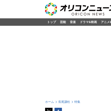
トップ
芸能
音楽
ドラマ&映画
アニメ
ホーム
長尾謙杜
特集