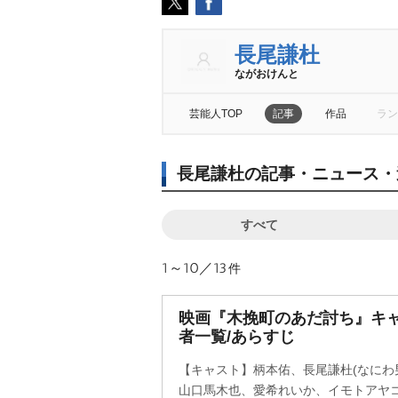
長尾謙杜
ながおけんと
芸能人TOP
記事
作品
ラン
長尾謙杜の記事・ニュース・
すべて
1～10／13
件
映画『木挽町のあだ討ち』キ
者一覧/あらすじ
【キャスト】柄本佑、長尾謙杜(なにわ
山口馬木也、愛希れいか、イモトアヤ