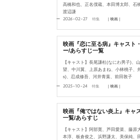
高橋和也、正名僕蔵、本田博太郎、石
渡辺謙
2026-02-27
特集
｜映画｜
映画『恋に至る病』キャスト
ー/あらすじ一覧
【キャスト】長尾謙杜(なにわ男子)、
望、中川翼、上原あまね、小林桃子、井本彩
s)、忍成修吾、河井青葉、前田敦子
2025-10-24
特集
｜映画｜
映画『俺ではない炎上』キャ
一覧/あらすじ
【キャスト】阿部寛、芦田愛菜、藤原
本淳、板倉俊之、浜野謙太、美保純、