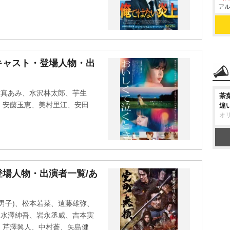
アル
キャスト・登場人物・出
當真あみ、水沢林太郎、芋生
茶
、安藤玉恵、美村里江、安田
違
オ
場人物・出演者一覧/あ
男子)、松本若菜、遠藤雄弥、
、水澤紳吾、岩永丞威、吉本実
、芹澤興人、中村蒼、矢島健