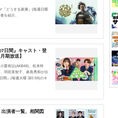
マ『どうする家康』(毎週日曜
出演者を紹介。
の7日間』キャスト・登
7月期放送】
栗有以(AKB48)、松本怜
)、羽田美智子、眞島秀和が出
間』(毎週火曜 深0:58)のキ
・出演者一覧、相関図