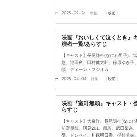
2025-09-26
特集
｜映画｜
映画『おいしくて泣くとき』
演者一覧/あらすじ
【キャスト】長尾謙杜(なにわ男子)、
悠、池田良、田村健太郎、篠原ゆき子
顕、ディーン・フジオカ
2025-04-04
特集
｜映画｜
映画『室町無頼』キャスト・登
らすじ
【キャスト】大泉洋、長尾謙杜(なにわ
前野朋哉、阿見201、般若、武田梨奈
憂、ドンペイ、川床明日香、稲荷卓央