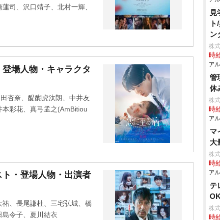
橋蓮司、沢口靖子、北村一輝、
見
ト
ン
株式
時給
アル
・登場人物・キャラクタ
管
休
山田杏奈、醍醐虎汰朗、中井友
株式
花、真弓孟之(AmBitiou
時給
アル
マ
大
株式
時給
アル
スト・登場人物・出演者
テ
O
大祐、長尾謙杜、三宅弘城、橋
株式
田島令子、夏川結衣
時給