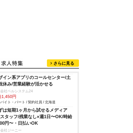
さらに見る
ザイン系アプリのコールセンター/土
祝休み/営業経験が活かせる
会社ベルシステム24
1,450円
バイト・パート / 契約社員 / 北海道
ずは短期1ヶ月から試せるメディア
Rスタッフ/残業なし×週1日〜OK/時給
,200円〜・日払いOK
同会社ジーニー