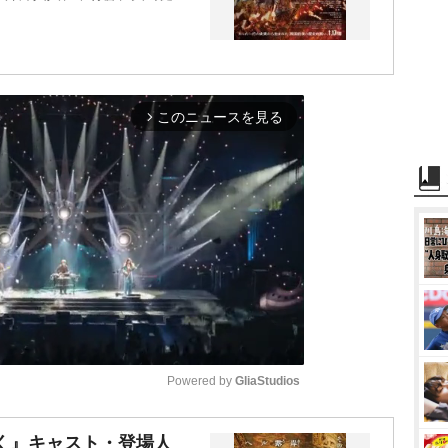
このニュースを見る
arrow_forward_ios
Powered by 
GliaStudios
M
く』キャスト・登場人