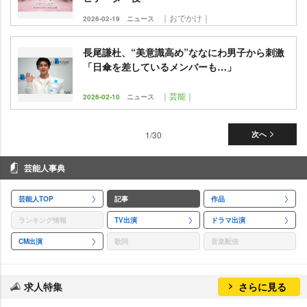
｜おでかけ｜
2026-02-19
ニュース
長尾謙杜、“美意識高め”ななにわ男子から刺激
「日傘を差しているメンバーも…」
｜芸能｜
2026-02-10
ニュース
1/30
次へ
芸能人事典
芸能人TOP
記事
作品
ランキング情報
TV出演
ドラマ出演
CM出演
歌詞
音楽配信
求人特集
さらに見る