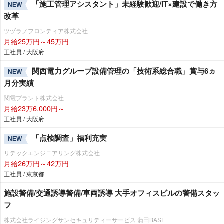
「施工管理アシスタント」未経験歓迎/IT×建設で働き方
NEW
改革
ツヅラノフロンティア株式会社
月給25万円～45万円
正社員 / 大阪府
関西電力グループ設備管理の「技術系総合職」賞与6ヵ
NEW
月分実績
関電プラント株式会社
月給23万6,000円～
正社員 / 大阪府
「点検調査」福利充実
NEW
リテックエンジニアリング株式会社
月給26万円～42万円
正社員 / 東京都
施設警備/交通誘導警備/車両誘導 大手オフィスビルの警備スタッ
フ
株式会社ライジングサンセキュリティーサービス 蒲田BASE