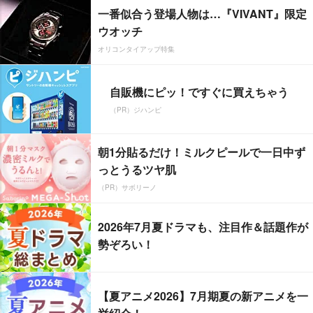
一番似合う登場人物は…『VIVANT』限定
ウオッチ
オリコンタイアップ特集
自販機にピッ！ですぐに買えちゃう
（PR）ジハンピ
朝1分貼るだけ！ミルクピールで一日中ず
っとうるツヤ肌
（PR）サボリーノ
2026年7月夏ドラマも、注目作＆話題作が
勢ぞろい！
【夏アニメ2026】7月期夏の新アニメを一