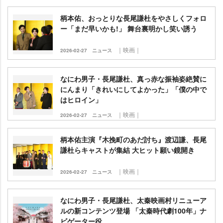
柄本佑、おっとりな長尾謙杜をやさしくフォロ
ー「まだ早いかも!」 舞台裏明かし笑い誘う
｜映画｜
2026-02-27
ニュース
なにわ男子・長尾謙杜、真っ赤な振袖姿絶賛に
にんまり「きれいにしてよかった」「僕の中で
はヒロイン」
｜映画｜
2026-02-27
ニュース
柄本佑主演『木挽町のあだ討ち』渡辺謙、長尾
謙杜らキャストが集結 大ヒット願い鏡開き
｜映画｜
2026-02-27
ニュース
なにわ男子・長尾謙杜、太秦映画村リニューア
ルの新コンテンツ登場 「太秦時代劇100年」ナ
ビゲーター役