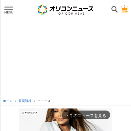
ホーム
長尾謙杜
ニュース
このニュースを見る
arrow_forward_ios