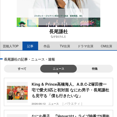
長尾謙杜
ながおけんと
M
芸能人TOP
記事
作品
TV出演
ドラマ出演
CM出演
u
t
e
長尾謙杜の記事・ニュース・速報
すべて
ニュース
特集
King & Prince高橋海人、A.B.C-Z塚田僚一
宅で愛犬3匹と初対面 なにわ男子・長尾謙杜
も見守る「僕も行きたいな」
｜バラエティ｜
2026-06-12
ニュース
なにわ男子、『Venue101』ライブ特番で5周年