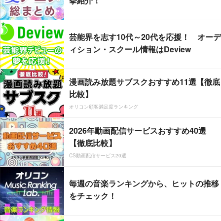
挙紹介！
芸能界を志す10代～20代を応援！ オーデ
ィション・スクール情報はDeview
漫画読み放題サブスクおすすめ11選【徹底
比較】
オリコン顧客満足度ランキング
2026年動画配信サービスおすすめ40選
【徹底比較】
CS動画配信サービス20選
毎週の音楽ランキングから、ヒットの推移
をチェック！