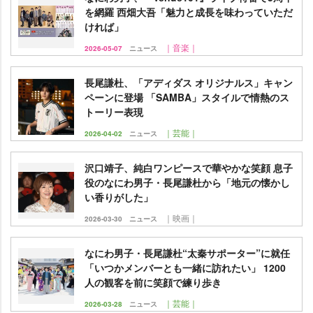
を網羅 西畑大吾「魅力と成長を味わっていただ
ければ」
｜音楽｜
2026-05-07
ニュース
長尾謙杜、「アディダス オリジナルス」キャン
ペーンに登場 「SAMBA」スタイルで情熱のス
トーリー表現
｜芸能｜
2026-04-02
ニュース
沢口靖子、純白ワンピースで華やかな笑顔 息子
役のなにわ男子・長尾謙杜から「地元の懐かし
い香りがした」
｜映画｜
2026-03-30
ニュース
なにわ男子・長尾謙杜“太秦サポーター”に就任
「いつかメンバーとも一緒に訪れたい」 1200
人の観客を前に笑顔で練り歩き
｜芸能｜
2026-03-28
ニュース