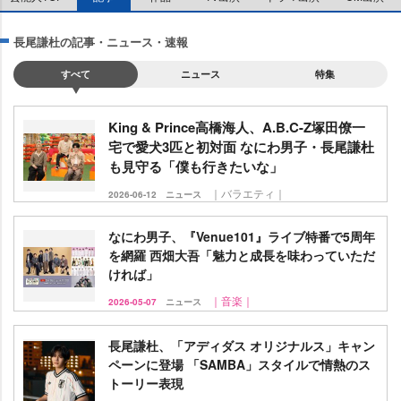
長尾謙杜の記事・ニュース・速報
すべて
ニュース
特集
King & Prince高橋海人、A.B.C-Z塚田僚一
宅で愛犬3匹と初対面 なにわ男子・長尾謙杜
も見守る「僕も行きたいな」
｜バラエティ｜
2026-06-12
ニュース
なにわ男子、『Venue101』ライブ特番で5周年
を網羅 西畑大吾「魅力と成長を味わっていただ
ければ」
｜音楽｜
2026-05-07
ニュース
長尾謙杜、「アディダス オリジナルス」キャン
ペーンに登場 「SAMBA」スタイルで情熱のス
トーリー表現