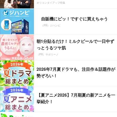
オリコンタイアップ特集
自販機にピッ！ですぐに買えちゃう
（PR）ジハンピ
朝1分貼るだけ！ミルクピールで一日中ず
っとうるツヤ肌
（PR）サボリーノ
2026年7月夏ドラマも、注目作＆話題作が
勢ぞろい！
【夏アニメ2026】7月期夏の新アニメを一
挙紹介！