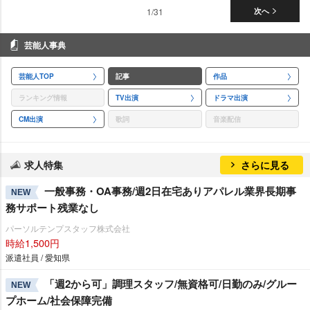
1/31
次へ
芸能人事典
芸能人TOP
記事
作品
ランキング情報
TV出演
ドラマ出演
CM出演
歌詞
音楽配信
求人特集
さらに見る
一般事務・OA事務/週2日在宅ありアパレル業界長期事
NEW
務サポート残業なし
パーソルテンプスタッフ株式会社
時給1,500円
派遣社員 / 愛知県
「週2から可」調理スタッフ/無資格可/日勤のみ/グルー
NEW
プホーム/社会保障完備