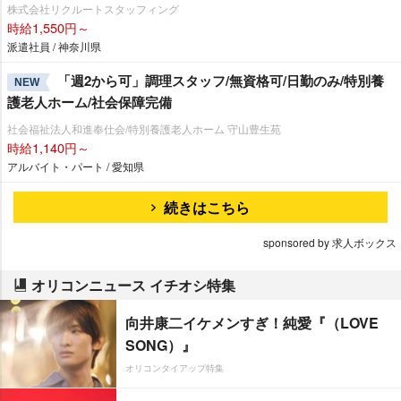
株式会社リクルートスタッフィング
時給1,550円～
派遣社員 / 神奈川県
「週2から可」調理スタッフ/無資格可/日勤のみ/特別養
NEW
護老人ホーム/社会保障完備
社会福祉法人和進奉仕会/特別養護老人ホーム 守山豊生苑
時給1,140円～
アルバイト・パート / 愛知県
続きはこちら
sponsored by 求人ボックス
オリコンニュース イチオシ特集
向井康二イケメンすぎ！純愛『（LOVE
SONG）』
オリコンタイアップ特集