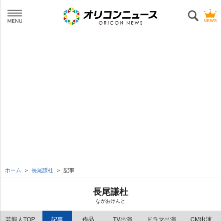
ホーム
長尾謙杜
記事
長尾謙杜
ながおけんと
芸能人TOP
記事
作品
TV出演
ドラマ出演
CM出演