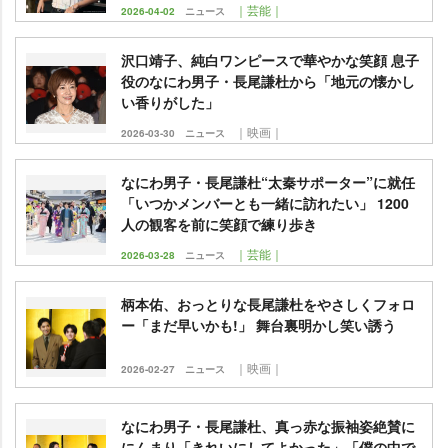
｜芸能｜
2026-04-02
ニュース
沢口靖子、純白ワンピースで華やかな笑顔 息子
役のなにわ男子・長尾謙杜から「地元の懐かし
い香りがした」
｜映画｜
2026-03-30
ニュース
なにわ男子・長尾謙杜“太秦サポーター”に就任
「いつかメンバーとも一緒に訪れたい」 1200
人の観客を前に笑顔で練り歩き
｜芸能｜
2026-03-28
ニュース
柄本佑、おっとりな長尾謙杜をやさしくフォロ
ー「まだ早いかも!」 舞台裏明かし笑い誘う
｜映画｜
2026-02-27
ニュース
なにわ男子・長尾謙杜、真っ赤な振袖姿絶賛に
にんまり「きれいにしてよかった」「僕の中で