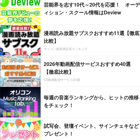
芸能界を志す10代～20代を応援！ オーデ
ィション・スクール情報はDeview
漫画読み放題サブスクおすすめ11選【徹底
比較】
オリコン顧客満足度ランキング
2026年動画配信サービスおすすめ40選
【徹底比較】
CS動画配信サービス20選
毎週の音楽ランキングから、ヒットの推移
をチェック！
試写会、登壇イベント、サインチェキなど
プレゼント！