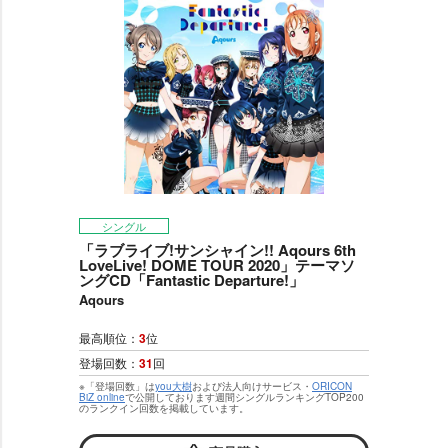
シングル
「ラブライブ!サンシャイン!! Aqours 6th
LoveLive! DOME TOUR 2020」テーマソ
ングCD「Fantastic Departure!」
Aqours
最高順位：
3
位
登場回数：
31
回
※「登場回数」は
you大樹
および法人向けサービス・
ORICON
BiZ online
で公開しております週間シングルランキングTOP200
のランクイン回数を掲載しています。