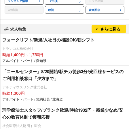
ランキング情報
TV出演
ドラマ出演
CM出演
歌詞
音楽配信
求人特集
さらに見る
フォークリフト/新規/入社日の相談OK/朝シフト
トランコム株式会社
時給1,400円～1,750円
アルバイト・パート / 愛知県
「コールセンター」8/20開始!駅チカ徒歩3分!光回線サービスの
ご利用相談窓口「夕方まで」
アルティウスリンク株式会社
時給1,300円
アルバイト・パート / 契約社員 / 北海道
理学療法士スタッフ/ブランク歓迎/時給1932円・残業少なめ/安
心の教育体制で復職応援
社会医療法人財団 仁医会