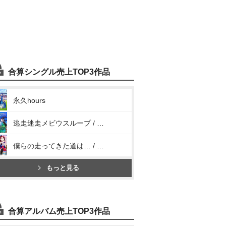
合算シングル売上TOP3作品
永久hours
逃走迷走メビウスループ / Hop? Stop? Nonstop!
僕らの走ってきた道は… / Next SPARKLING!!
もっと見る
合算アルバム売上TOP3作品