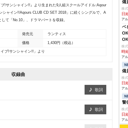
備
!サンシャイン!!』より生まれた9人組スクールアイドル:Aqour
株式
イン!!Aqours CLUB CD SET 2018」に続くシングルで、A
日給
アル
/w曲として「No.10」、ドラマパートを収録。
ベ
O
発売元
ランティス
O
価格
1,430円（税込）
株式
イブ!サンシャイン!!」より
時給
アル
N
備
収録曲
株式
日給
アル
歌詞
N
警
歌詞
株式
日給
アル