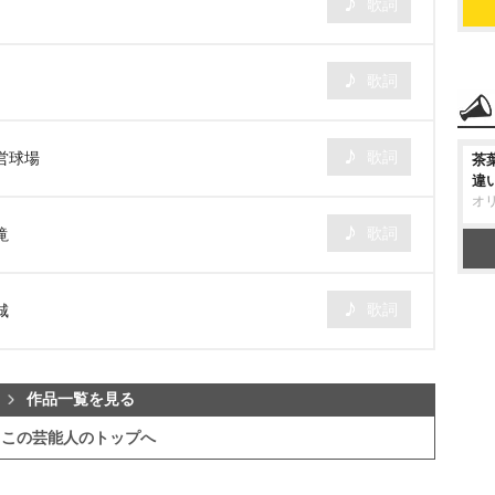
歌詞
歌詞
歌詞
市営球場
茶
違
オ
歌詞
滝
歌詞
城
作品一覧を見る
この芸能人のトップへ