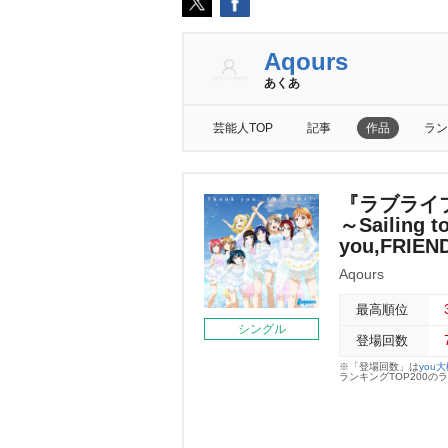
Aqours
あくあ
芸能人TOP
記事
作品
ラン
『ラブライブ!サ
～Sailing
you,FRIEN
Aqours
最高順位
シングル
登場回数
※「登場回数」は
you
ランキングTOP200