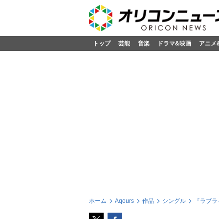
トップ
芸能
音楽
ドラマ&映画
アニメ
ホーム
Aqours
作品
シングル
『ラブライブ!