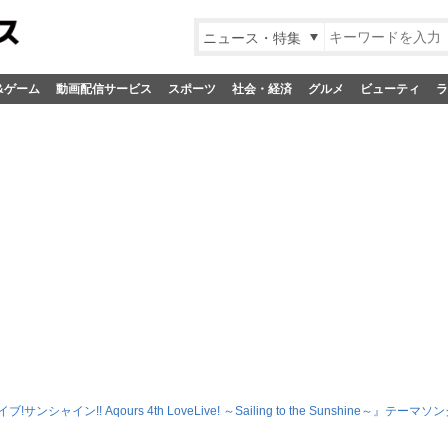
ニュース・特集
&ゲーム
動画配信サービス
スポーツ
社会・経済
グルメ
ビューティ
ラ
サンシャイン!! Aqours 4th LoveLive! ～Sailing to the Sunshine～』テーマソン