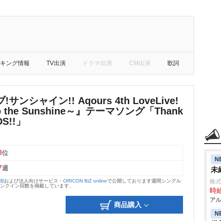
キング情報
TV出演
ドラマ出演
CM出演
歌詞
ンシャイン!! Aqours 4th LoveLive!
 to the Sunshine～』テーマソング「Thank
DS!!」
3
位
N
7
週
未
大樹
および法人向けサービス・
ORICON BiZ online
で公開しております週間シングル
株
のランクイン回数を掲載しています。
時給
アル
商品購入
N