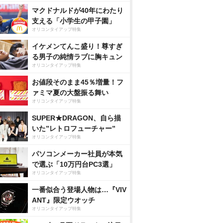
マクドナルドが40年にわたり
支える「小学生の甲子園」
オリコンタイアップ特集
イケメンてんこ盛り！尊すぎ
る男子の純情ラブに胸キュン
オリコンタイアップ特集
お値段そのまま45％増量！フ
ァミマ夏の大盤振る舞い
オリコンタイアップ特集
SUPER★DRAGON、自ら描
いた”レトロフューチャー”
オリコンタイアップ特集
パソコンメーカー社員が本気
で選ぶ「10万円台PC3選」
オリコンタイアップ特集
一番似合う登場人物は…『VIV
ANT』限定ウオッチ
オリコンタイアップ特集