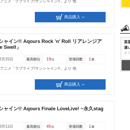
他アニメ「ラブライブ!サンシャイン!!」より 他
商品購入
ン!! Aqours Rock ’n’ Roll リアレンジア
茶
 Swell」
違
オ
19
1
02月15日
最高順位
登場回数
位
週
他アニメ「ラブライブ!サンシャイン!!」より 他
商品購入
!! Aqours Finale LoveLive! ~永久stag
45
1
03月11日
最高順位
登場回数
位
週