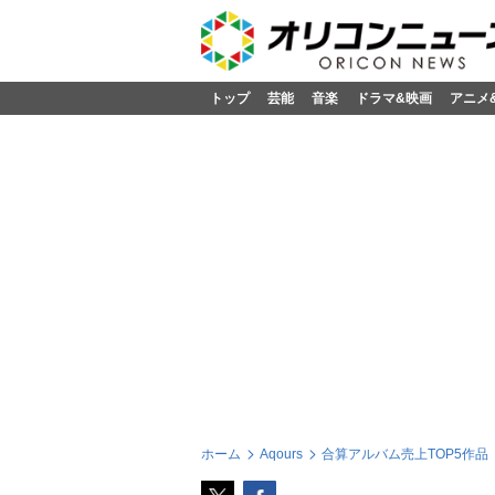
トップ
芸能
音楽
ドラマ&映画
アニメ
ホーム
Aqours
合算アルバム売上TOP5作品