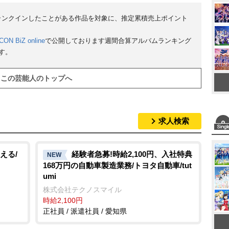
M
にランクインしたことがある作品を対象に、推定累積売上ポイント
u
CON BiZ online
で公開しております週間合算アルバムランキング
t
す。
e
この芸能人のトップへ
求人検索
える/
経験者急募!時給2,100円、入社特典
NEW
168万円の自動車製造業務/トヨタ自動車/tut
umi
株式会社テクノスマイル
時給2,100円
正社員 / 派遣社員 / 愛知県