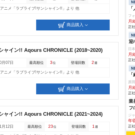
N
「
他アニメ「ラブライブ!サンシャイン!!」より 他
フ
月
商品購入
正社
N
迎
日
ン!! Aqours CHRONICLE (2018~2020)
月給
正社
3
2
10月07日
最高順位
登場回数
位
週
N
他アニメ「ラブライブ!サンシャイン!!」より 他
「
原
月
商品購入
正社
業
フ
ン!! Aqours CHRONICLE (2021~2024)
ジ
年収
23
1
正社
11月12日
最高順位
登場回数
位
週