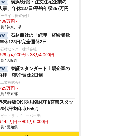
横浜/分譲・注文住宅企業の
EW
人事」年休127日/平均年収857万円
ォーライフ株式会社
給35万円～
員 / 神奈川県
石材商社の「経理」経験者歓
EW
/年休123日/完全週休2日
本石材センター株式会社
29万4,000円～33万4,000円
員 / 大阪府
東証スタンダード上場企業の
EW
経理」/完全週休2日制
田工業株式会社
給25万円～
員 / 東京都
界未経験OK!採用強化中!/営業スタッ
/20代平均年収555万
ャガー・ランドローバー天白
448万円～901万6,000円
員 / 愛知県