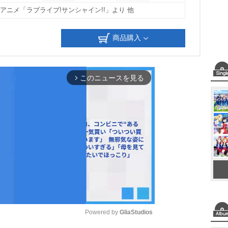
他アニメ「ラブライブ!サンシャイン!!」より 他
商品購入
このニュースを見る
arrow_forward_ios
Powered by 
GliaStudios