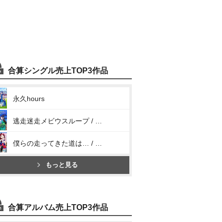
合算シングル売上TOP3作品
永久hours
逃走迷走メビウスループ / Hop? Stop? Nonstop!
僕らの走ってきた道は… / Next SPARKLING!!
もっと見る
合算アルバム売上TOP3作品