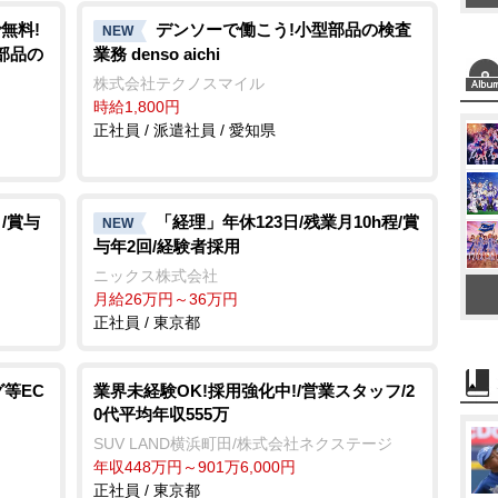
無料!
デンソーで働こう!小型部品の検査
NEW
部品の
業務 denso aichi
株式会社テクノスマイル
時給1,800円
正社員 / 派遣社員 / 愛知県
/賞与
「経理」年休123日/残業月10h程/賞
NEW
与年2回/経験者採用
ニックス株式会社
月給26万円～36万円
正社員 / 東京都
等EC
業界未経験OK!採用強化中!/営業スタッフ/2
0代平均年収555万
SUV LAND横浜町田/株式会社ネクステージ
年収448万円～901万6,000円
正社員 / 東京都