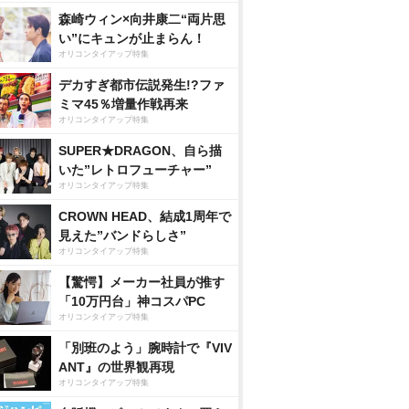
森崎ウィン×向井康二“両片思
い”にキュンが止まらん！
オリコンタイアップ特集
デカすぎ都市伝説発生!?ファ
ミマ45％増量作戦再来
オリコンタイアップ特集
SUPER★DRAGON、自ら描
いた”レトロフューチャー”
オリコンタイアップ特集
CROWN HEAD、結成1周年で
見えた”バンドらしさ”
オリコンタイアップ特集
【驚愕】メーカー社員が推す
「10万円台」神コスパPC
オリコンタイアップ特集
「別班のよう」腕時計で『VIV
ANT』の世界観再現
オリコンタイアップ特集