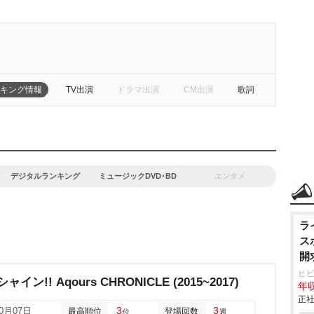
キング情報
TV出演
ドラマ出演
CM出演
歌詞
デジタルランキング
ミュージックDVD･BD
エンタメ
ラ
ス
開
ヒ
ン!! Aqours CHRONICLE (2015~2017)
年収
正社
3
3
10月07日
最高順位
登場回数
位
週