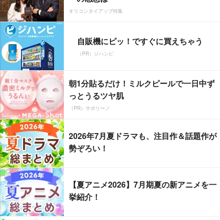
オリコンタイアップ特集
自販機にピッ！ですぐに買えちゃう
（PR）ジハンピ
朝1分貼るだけ！ミルクピールで一日中ず
っとうるツヤ肌
（PR）サボリーノ
2026年7月夏ドラマも、注目作＆話題作が
勢ぞろい！
【夏アニメ2026】7月期夏の新アニメを一
挙紹介！