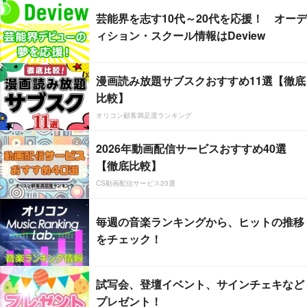
芸能界を志す10代～20代を応援！ オーデ
ィション・スクール情報はDeview
漫画読み放題サブスクおすすめ11選【徹底
比較】
オリコン顧客満足度ランキング
2026年動画配信サービスおすすめ40選
【徹底比較】
CS動画配信サービス20選
毎週の音楽ランキングから、ヒットの推移
をチェック！
試写会、登壇イベント、サインチェキなど
プレゼント！