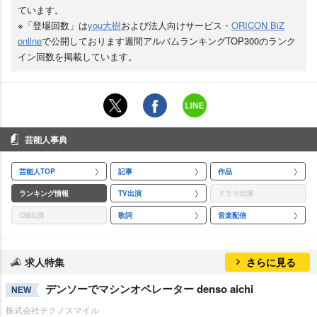
ています。
※「登場回数」は
you大樹
および法人向けサービス・
ORICON BiZ
online
で公開しております週間アルバムランキングTOP300のランク
イン回数を掲載しています。
芸能人事典
芸能人TOP
記事
作品
ランキング情報
TV出演
ドラマ出演
CM出演
歌詞
音楽配信
求人特集
さらに見る
デンソーでマシンオペレーター denso aichi
NEW
株式会社テクノスマイル