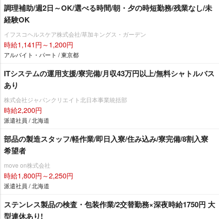
調理補助/週2日～OK/選べる時間/朝・夕の時短勤務/残業なし/未
経験OK
イフスコヘルスケア株式会社/草加キングス・ガーデン
時給1,141円～1,200円
アルバイト・パート / 東京都
ITシステムの運用支援/寮完備/月収43万円以上/無料シャトルバス
あり
株式会社ジャパンクリエイト北日本事業統括部
時給2,200円
派遣社員 / 北海道
部品の製造スタッフ/軽作業/即日入寮/住み込み/寮完備/8割入寮
希望者
move on株式会社
時給1,800円～2,250円
派遣社員 / 北海道
ステンレス製品の検査・包装作業/2交替勤務×深夜時給1750円 大
型連休あり!