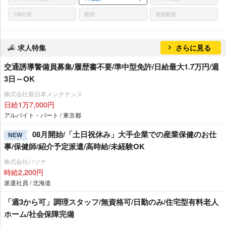
CM出演
歌詞
音楽配信
求人特集
さらに見る
交通誘導警備員募集/履歴書不要/準中型免許/日給最大1.7万円/週
3日～OK
株式会社新日本メンテナンス
日給1万7,000円
アルバイト・パート / 東京都
08月開始/「土日祝休み」大手企業での産業保健のお仕
NEW
事/保健師/紹介予定派遣/高時給/未経験OK
株式会社パソナ
時給2,200円
派遣社員 / 北海道
「週3から可」調理スタッフ/無資格可/日勤のみ/住宅型有料老人
ホーム/社会保障完備