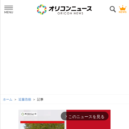
ホーム
近藤浩徳
記事
このニュースを見る
arrow_forward_ios