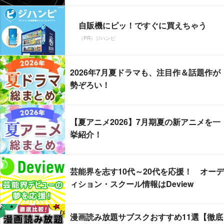
自販機にピッ！ですぐに買えちゃう
（PR）ジハンピ
2026年7月夏ドラマも、注目作＆話題作が
勢ぞろい！
【夏アニメ2026】7月期夏の新アニメを一
挙紹介！
芸能界を志す10代～20代を応援！ オーデ
ィション・スクール情報はDeview
漫画読み放題サブスクおすすめ11選【徹底