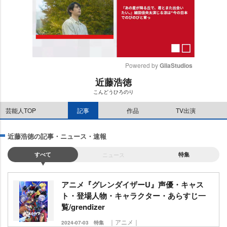
Powered by 
GliaStudios
近藤浩徳
M
こんどうひろのり
u
t
芸能人TOP
記事
作品
TV出演
e
近藤浩徳の記事・ニュース・速報
すべて
ニュース
特集
アニメ『グレンダイザーU』声優・キャス
ト・登場人物・キャラクター・あらすじ一
覧/grendizer
｜アニメ｜
2024-07-03
特集