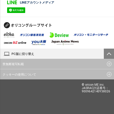
LINEアカウントメディア
PC版に切り替え
禁無断複写転載
クッキーの使用について
© oricon ME inc.
JASRAC許諾番号：
9009642140Y38026