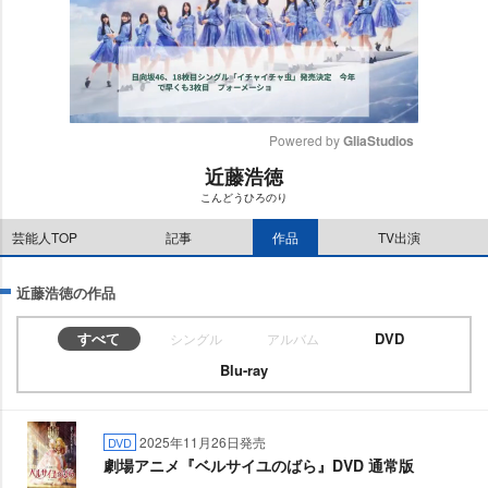
Powered by 
GliaStudios
近藤浩徳
M
こんどうひろのり
u
t
芸能人TOP
記事
作品
TV出演
e
近藤浩徳の作品
すべて
DVD
シングル
アルバム
Blu-ray
2025年11月26日発売
DVD
劇場アニメ『ベルサイユのばら』DVD 通常版