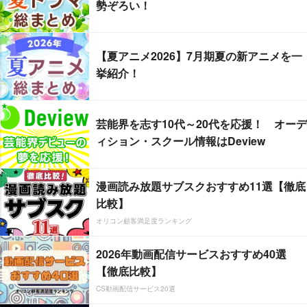
勢ぞろい！
【夏アニメ2026】7月期夏の新アニメを一
挙紹介！
芸能界を志す10代～20代を応援！ オーデ
ィション・スクール情報はDeview
漫画読み放題サブスクおすすめ11選【徹底
比較】
オリコン顧客満足度ランキング
2026年動画配信サービスおすすめ40選
【徹底比較】
CS動画配信サービス20選