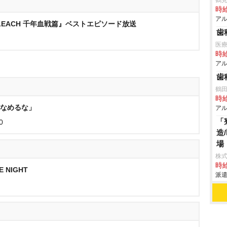
鶴
時給
アル
LEACH 千年血戦篇』ベストエピソード放送
歯
医
時給
アル
歯
鶴
時給
をなめるな」
アル
「
0
造
場
株
時給
 NIGHT
派遣