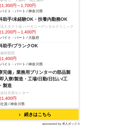
見駅前ゼータ歯科・矯正歯科
1,300円～1,700円
バイト・パート / 神奈川県
科助手/未経験OK・扶養内勤務OK
療法人タクト会 ハーモニーデンタルクリニック
1,200円～1,400円
バイト・パート / 大阪府
科助手/ブランクOK
田歯科医院
1,400円
バイト・パート / 神奈川県
寮完備」業務用プリンターの部品製
/即入寮/製造・工場/日勤/日払い/工
・製造
式会社京栄センター
1,400円
社員 / 神奈川県
続きはこちら
sponsored by 求人ボックス