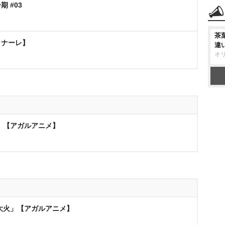
 #03
茶
ィナーレ】
違
オ
鳥」【アガルアニメ】
の大火」【アガルアニメ】