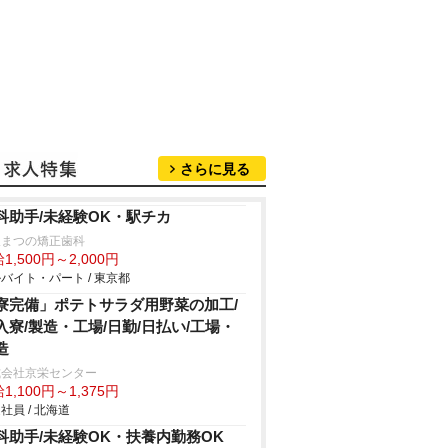
さらに見る
科助手/未経験OK・駅チカ
坂まつの矯正歯科
1,500円～2,000円
バイト・パート / 東京都
寮完備」ポテトサラダ用野菜の加工/
入寮/製造・工場/日勤/日払い/工場・
造
式会社京栄センター
1,100円～1,375円
社員 / 北海道
科助手/未経験OK・扶養内勤務OK