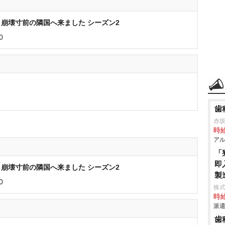
崩壊寸前の隣国へ来ました シーズン2
0
歯
赤
時給
アル
「
即
崩壊寸前の隣国へ来ました シーズン2
製
0
株
時給
派遣
歯