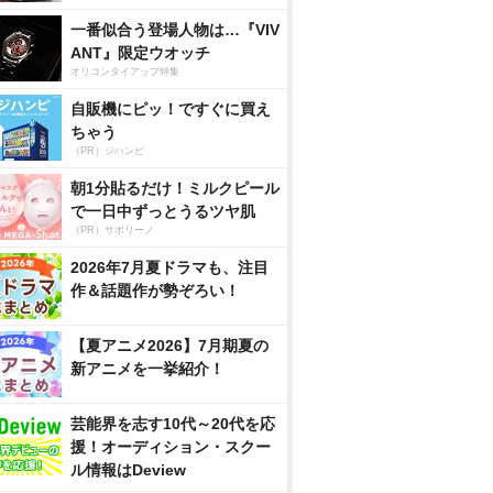
一番似合う登場人物は…『VIV
ANT』限定ウオッチ
オリコンタイアップ特集
自販機にピッ！ですぐに買え
ちゃう
（PR）ジハンピ
朝1分貼るだけ！ミルクピール
で一日中ずっとうるツヤ肌
（PR）サボリーノ
2026年7月夏ドラマも、注目
作＆話題作が勢ぞろい！
【夏アニメ2026】7月期夏の
新アニメを一挙紹介！
芸能界を志す10代～20代を応
援！オーディション・スクー
ル情報はDeview