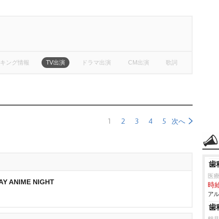
キング情報
TV出演
ドラマ出演
CM出演
歌詞
1
2
3
4
5
次へ
歯
医
ANIME NIGHT
時給
アル
歯