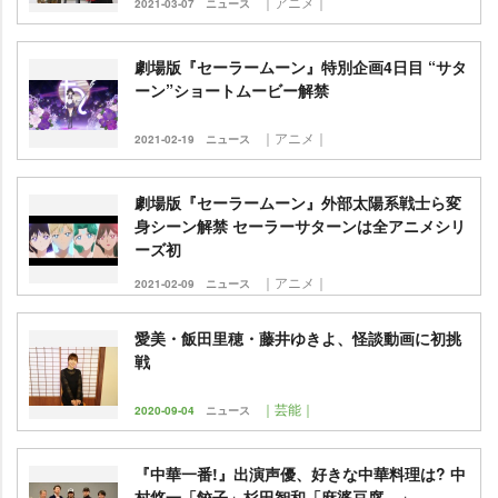
｜アニメ｜
2021-03-07
ニュース
劇場版『セーラームーン』特別企画4日目 “サタ
ーン”ショートムービー解禁
｜アニメ｜
2021-02-19
ニュース
劇場版『セーラームーン』外部太陽系戦士ら変
身シーン解禁 セーラーサターンは全アニメシリ
ーズ初
｜アニメ｜
2021-02-09
ニュース
愛美・飯田里穂・藤井ゆきよ、怪談動画に初挑
戦
｜芸能｜
2020-09-04
ニュース
『中華一番!』出演声優、好きな中華料理は? 中
村悠一「餃子」杉田智和「麻婆豆腐…」