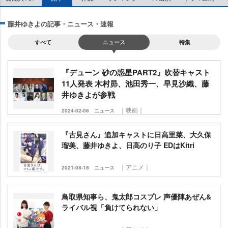
藤井ゆきよの記事・ニュース・速報
すべて
ニュース
特集
『デューン 砂の惑星PART2』吹替キャスト
11人発表 木村昴、池田秀一、早見沙織、藤
井ゆきよが参戦
｜映画｜
2024-02-06
ニュース
『古見さん』追加キャストに日高里菜、大久保
瑠美、藤井ゆきよ、日高のり子 EDはKitri
｜アニメ｜
2021-08-18
ニュース
鳥取県知事ら、鬼太郎コスプレ 声優陣あぜん&
ライバル視「負けてられない」