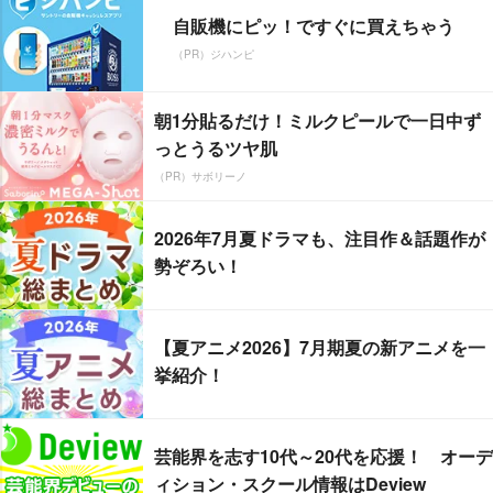
自販機にピッ！ですぐに買えちゃう
（PR）ジハンピ
朝1分貼るだけ！ミルクピールで一日中ず
っとうるツヤ肌
（PR）サボリーノ
2026年7月夏ドラマも、注目作＆話題作が
勢ぞろい！
【夏アニメ2026】7月期夏の新アニメを一
挙紹介！
芸能界を志す10代～20代を応援！ オーデ
ィション・スクール情報はDeview