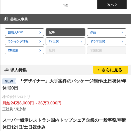
1/2
次へ
芸能人事典
芸能人TOP
記事
作品
ランキング情報
TV出演
ドラマ出演
CM出演
歌詞
音楽配信
求人特集
さらに見る
「デザイナー」大手案件のパッケージ制作/土日祝休/年
NEW
休120日
株式会社シロトリ
月給24万8,000円～36万3,000円
正社員 / 東京都
スーパー銭湯レストラン国内トップシェア企業の一般事務/年間
休日121日/土日祝休み