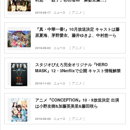
｜アニメ｜
2019-09-17
ニュース
『真・中華一番!』10月放送決定 キャストは藤
原夏海、茅野愛衣、藤井ゆきよ、中村悠一ら
｜アニメ｜
2019-09-02
ニュース
スタジオぴえろ完全オリジナル『HERO
MASK』12・3Netflixで公開 キャスト情報解禁
｜アニメ｜
2018-11-02
ニュース
アニメ『CONCEPTION』10・9放送決定 出演
は小野友樹&加藤英美里&藤田咲ら
｜アニメ｜
2018-08-28
ニュース