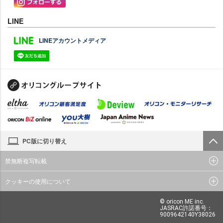
LINE
LINEアカウントメディア
PC版に切り替え
禁無断複写転載
クッキーの使用について
© oricon ME inc.
JASRAC許諾番号：
9009642140Y38026