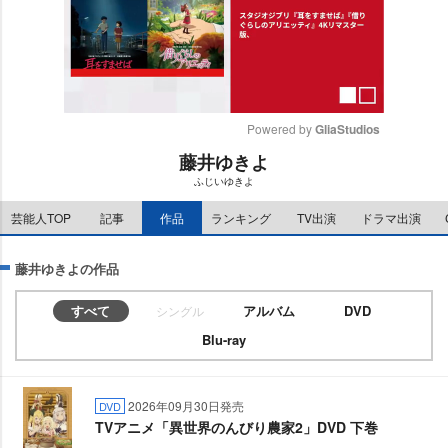
Powered by 
GliaStudios
藤井ゆきよ
M
ふじいゆきよ
u
t
芸能人TOP
記事
作品
ランキング
TV出演
ドラマ出演
e
藤井ゆきよの作品
すべて
アルバム
DVD
シングル
Blu-ray
2026年09月30日発売
DVD
TVアニメ「異世界のんびり農家2」DVD 下巻