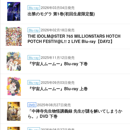
2026年03月04日発売
Blu-ray
出禁のモグラ 第1巻(初回生産限定盤)
2026年02月18日発売
Blu-ray
THE IDOLM@STER 765 MILLIONSTARS HOTCH
POTCH FESTIV@L!! 2 LIVE Blu-ray【DAY2】
2025年11月12日発売
Blu-ray
『宇宙人ムームー』Blu-ray 下巻
2025年09月03日発売
Blu-ray
『宇宙人ムームー』Blu-ray 上巻
2025年08月27日発売
DVD
「中禅寺先生物怪講義録 先生が謎を解いてしまうか
ら。」DVD 下巻
2025年08月27日発売
Blu-ray