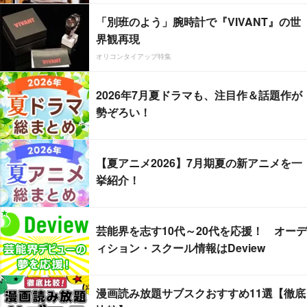
「別班のよう」腕時計で『VIVANT』の世
界観再現
オリコンタイアップ特集
2026年7月夏ドラマも、注目作＆話題作が
勢ぞろい！
【夏アニメ2026】7月期夏の新アニメを一
挙紹介！
芸能界を志す10代～20代を応援！ オーデ
ィション・スクール情報はDeview
漫画読み放題サブスクおすすめ11選【徹底