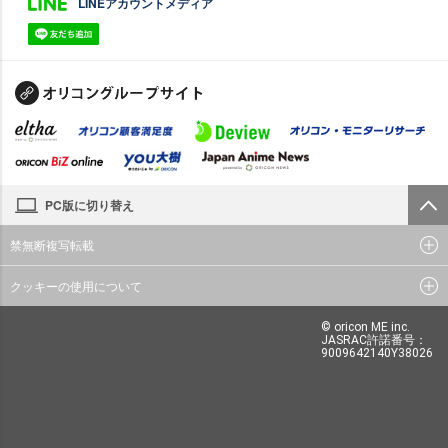
LINEアカウントメディア
PC版に切り替え
禁無断複写転載
クッキーの使用について
© oricon ME inc.
JASRAC許諾番号：
9009642140Y38026