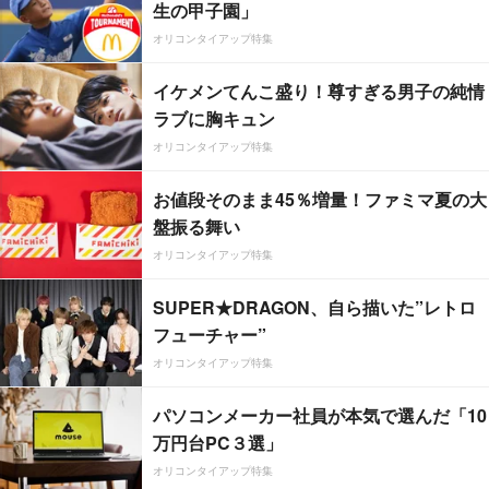
生の甲子園」
オリコンタイアップ特集
イケメンてんこ盛り！尊すぎる男子の純情
ラブに胸キュン
オリコンタイアップ特集
お値段そのまま45％増量！ファミマ夏の大
盤振る舞い
オリコンタイアップ特集
SUPER★DRAGON、自ら描いた”レトロ
フューチャー”
オリコンタイアップ特集
パソコンメーカー社員が本気で選んだ「10
万円台PC３選」
オリコンタイアップ特集