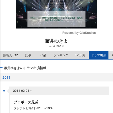
Powered by 
GliaStudios
藤井ゆきよ
M
ふじいゆきよ
u
t
芸能人TOP
記事
作品
ランキング
TV出演
ドラマ出演
e
藤井ゆきよのドラマ出演情報
2011
2011-02-21～
プロポーズ兄弟
フジテレビ系列 23:00～23:45