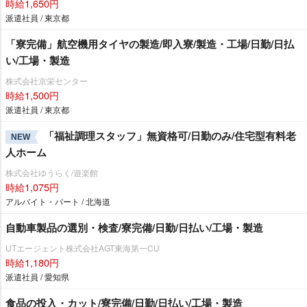
時給1,650円
派遣社員 / 東京都
「寮完備」航空機用タイヤの製造/即入寮/製造・工場/日勤/日払
い/工場・製造
株式会社京栄センター
時給1,500円
派遣社員 / 東京都
「福祉調理スタッフ」無資格可/日勤のみ/住宅型有料老
NEW
人ホーム
株式会社ゆうらく/遊楽館
時給1,075円
アルバイト・パート / 北海道
自動車製品の選別・検査/寮完備/日勤/日払い/工場・製造
UTエージェント株式会社AGT東海第一CU
時給1,180円
派遣社員 / 愛知県
食品の投入・カット/寮完備/日勤/日払い/工場・製造