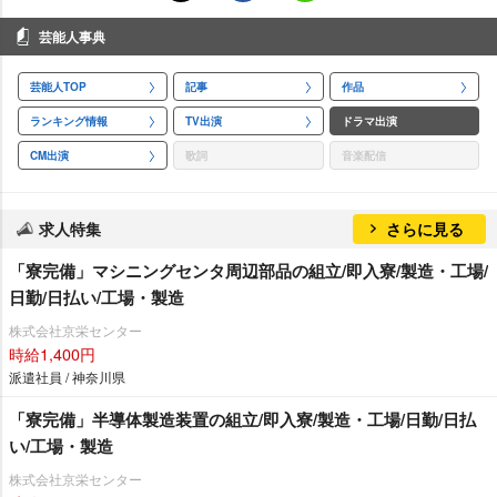
芸能人事典
芸能人TOP
記事
作品
ランキング情報
TV出演
ドラマ出演
CM出演
歌詞
音楽配信
求人特集
さらに見る
「寮完備」マシニングセンタ周辺部品の組立/即入寮/製造・工場/
日勤/日払い/工場・製造
株式会社京栄センター
時給1,400円
派遣社員 / 神奈川県
「寮完備」半導体製造装置の組立/即入寮/製造・工場/日勤/日払
い/工場・製造
株式会社京栄センター