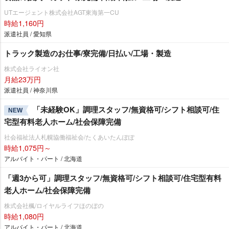
UTエージェント株式会社AGT東海第一CU
時給1,160円
派遣社員 / 愛知県
トラック製造のお仕事/寮完備/日払い/工場・製造
株式会社ライオン社
月給23万円
派遣社員 / 神奈川県
「未経験OK」調理スタッフ/無資格可/シフト相談可/住
NEW
宅型有料老人ホーム/社会保障完備
社会福祉法人札幌協働福祉会/たくあいたんぽぽ
時給1,075円～
アルバイト・パート / 北海道
「週3から可」調理スタッフ/無資格可/シフト相談可/住宅型有料
老人ホーム/社会保障完備
株式会社楓/ロイヤルライフほのぼの
時給1,080円
アルバイト・パート / 北海道