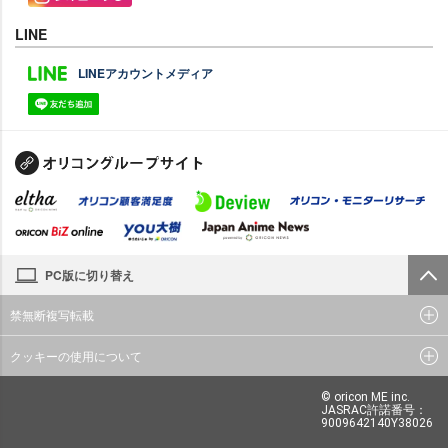
LINE
LINEアカウントメディア
PC版に切り替え
禁無断複写転載
クッキーの使用について
© oricon ME inc.
JASRAC許諾番号：
9009642140Y38026