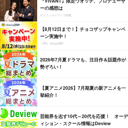
『VIVANT』限定ウオッチ、プロデューサ
ーの感想は
オリコンタイアップ特集
【8月12日まで！】チョコザップキャンペ
ーン実施中！
（PR）chocoZAP
2026年7月夏ドラマも、注目作＆話題作が
勢ぞろい！
【夏アニメ2026】7月期夏の新アニメを一
挙紹介！
芸能界を志す10代～20代を応援！ オーデ
ィション・スクール情報はDeview