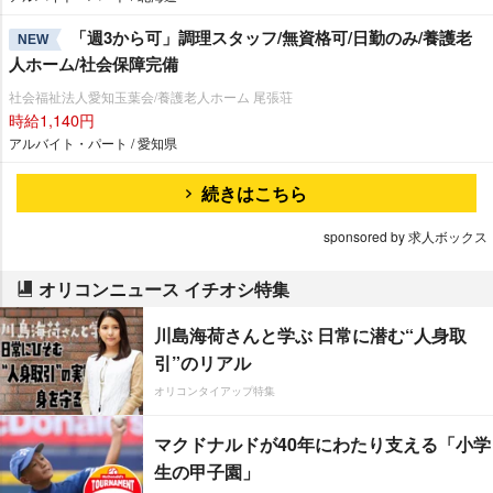
「週3から可」調理スタッフ/無資格可/日勤のみ/養護老
NEW
人ホーム/社会保障完備
社会福祉法人愛知玉葉会/養護老人ホーム 尾張荘
時給1,140円
アルバイト・パート / 愛知県
続きはこちら
sponsored by 求人ボックス
オリコンニュース イチオシ特集
川島海荷さんと学ぶ 日常に潜む“人身取
引”のリアル
オリコンタイアップ特集
マクドナルドが40年にわたり支える「小学
生の甲子園」