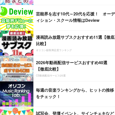
芸能界を志す10代～20代を応援！ オーデ
ィション・スクール情報はDeview
漫画読み放題サブスクおすすめ11選【徹底
比較】
オリコン顧客満足度ランキング
2026年動画配信サービスおすすめ40選
【徹底比較】
CS動画配信サービス20選
毎週の音楽ランキングから、ヒットの推移
をチェック！
試写会、登壇イベント、サインチェキなど