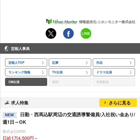
情報提供元:ニホンモニター株式会社
芸能人事典
芸能人TOP
記事
作品
ランキング情報
TV出演
ドラマ出演
CM出演
歌詞
音楽配信
求人特集
さらに見る
日勤・西馬込駅周辺の交通誘導警備員/入社祝い金あり/
NEW
週1日～OK
株式会社MSK
日給1万4,500円～