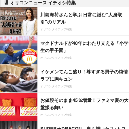
オリコンニュース イチオシ特集
川島海荷さんと学ぶ 日常に潜む“人身取
引”のリアル
オリコンタイアップ特集
マクドナルドが40年にわたり支える「小学
生の甲子園」
オリコンタイアップ特集
イケメンてんこ盛り！尊すぎる男子の純情
ラブに胸キュン
オリコンタイアップ特集
お値段そのまま45％増量！ファミマ夏の大
盤振る舞い
オリコンタイアップ特集
SUPER★DRAGON、自ら描いた”レトロ