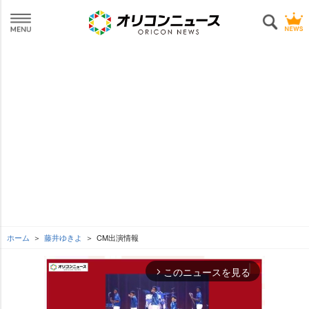
ホーム
藤井ゆきよ
CM出演情報
このニュースを見る
arrow_forward_ios