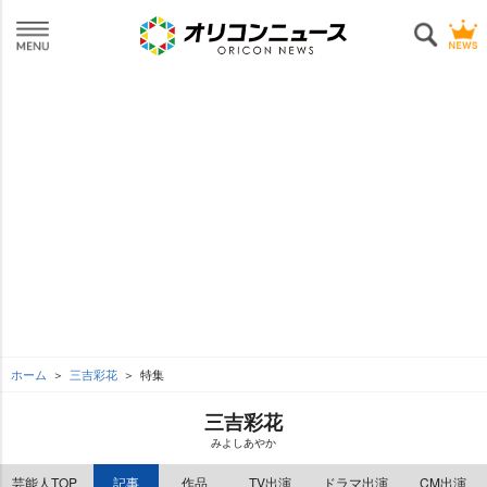
ホーム
三吉彩花
特集
三吉彩花
みよしあやか
芸能人TOP
記事
作品
TV出演
ドラマ出演
CM出演