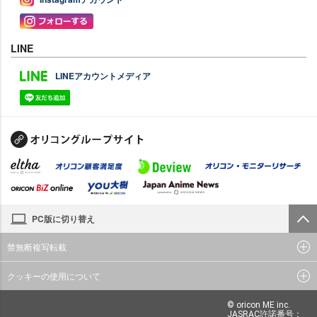
LINE
LINEアカウントメディア
PC版に切り替え
禁無断複写転載
クッキーの使用について
© oricon ME inc.
JASRAC許諾番号：