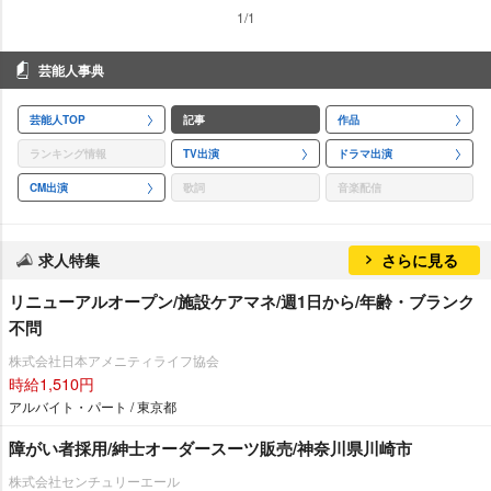
1/1
芸能人事典
芸能人TOP
記事
作品
ランキング情報
TV出演
ドラマ出演
CM出演
歌詞
音楽配信
求人特集
さらに見る
リニューアルオープン/施設ケアマネ/週1日から/年齢・ブランク
不問
株式会社日本アメニティライフ協会
時給1,510円
アルバイト・パート / 東京都
障がい者採用/紳士オーダースーツ販売/神奈川県川崎市
株式会社センチュリーエール