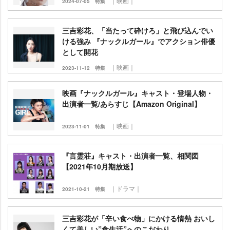
｜映画｜
2024-07-05
特集
三吉彩花、「当たって砕けろ」と飛び込んでい
ける強み 『ナックルガール』でアクション俳優
として開花
｜映画｜
2023-11-12
特集
映画『ナックルガール』キャスト・登場人物・
出演者一覧/あらすじ【Amazon Original】
｜映画｜
2023-11-01
特集
『言霊荘』キャスト・出演者一覧、相関図
【2021年10月期放送】
｜ドラマ｜
2021-10-21
特集
三吉彩花が「辛い食べ物」にかける情熱 おいし
くて美しい”食生活”へのこだわり