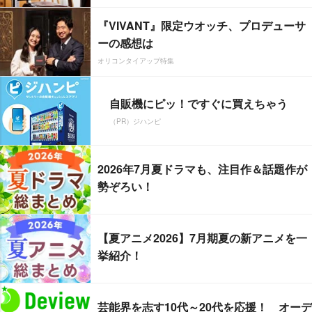
『VIVANT』限定ウオッチ、プロデューサ
ーの感想は
オリコンタイアップ特集
自販機にピッ！ですぐに買えちゃう
（PR）ジハンピ
2026年7月夏ドラマも、注目作＆話題作が
勢ぞろい！
【夏アニメ2026】7月期夏の新アニメを一
挙紹介！
芸能界を志す10代～20代を応援！ オーデ