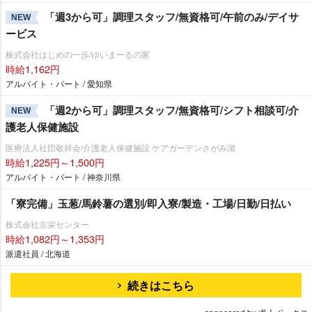
「週3から可」調理スタッフ/無資格可/午前のみ/デイサ
NEW
ービス
株式会社はじめの一歩/ゆいまーるの家
時給1,162円
アルバイト・パート / 愛知県
「週2から可」調理スタッフ/無資格可/シフト相談可/介
NEW
護老人保健施設
医療法人社団敬祥会/介護老人保健施設 ケアガーデンさがみ湖
時給1,225円～1,500円
アルバイト・パート / 神奈川県
「寮完備」玉葱/馬鈴薯の選別/即入寮/製造・工場/日勤/日払い
株式会社京栄センター
時給1,082円～1,353円
派遣社員 / 北海道
続きはこちら