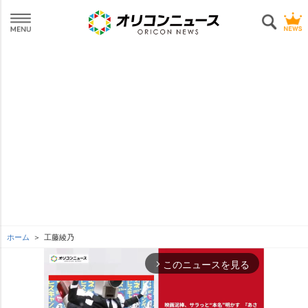
ホーム
工藤綾乃
このニュースを見る
arrow_forward_ios