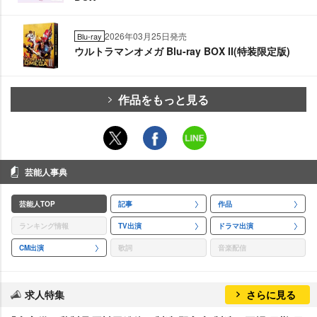
2026年03月25日発売
Blu-ray
ウルトラマンオメガ Blu-ray BOX II(特装限定版)
作品をもっと見る
芸能人事典
芸能人TOP
記事
作品
ランキング情報
TV出演
ドラマ出演
CM出演
歌詞
音楽配信
求人特集
さらに見る