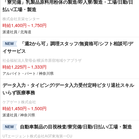
「寮完備」乳製品原料用粉体の製造/即入寮/製造・工場/日勤/日
払い/工場・製造
株式会社京栄センター
時給1,400円～1,750円
派遣社員 / 北海道
「週2から可」調理スタッフ/無資格可/シフト相談可/デ
NEW
イサービス
社会福祉法人聖母会/横浜市原宿地域ケアプラザ
時給1,225円～1,333円
アルバイト・パート / 神奈川県
データ入力・タイピング/データ入力受付定時ピタリ退社スキル
いらず医療事務
ケアゲート株式会社
時給1,450円～1,500円
派遣社員 / 神奈川県
自動車製品の目視検査/寮完備/日勤/日払い/工場・製造
NEW
UTエージェント株式会社AGT東海第一CU