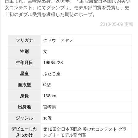
日生まれ、宮崎県出身。2009年、『第12回全日本国民的美少
女コンテスト』にてグランプリ、モデル部門賞を受賞し、史
上初のダブル受賞を獲得した期待のホープ。
2010-05-09 更新
フリガナ
クドウ アヤノ
性別
女
生年月日
1996/5/28
星座
ふたご座
血液型
O型
身長
168cm
出身地
宮崎県
ジャンル
女優
デビューした
第12回全日本国民的美少女コンテスト グラ
きっかけ
ンプリ・モデル部門賞