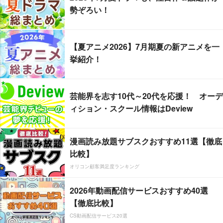
勢ぞろい！
【夏アニメ2026】7月期夏の新アニメを一
挙紹介！
芸能界を志す10代～20代を応援！ オーデ
ィション・スクール情報はDeview
漫画読み放題サブスクおすすめ11選【徹底
比較】
オリコン顧客満足度ランキング
2026年動画配信サービスおすすめ40選
【徹底比較】
CS動画配信サービス20選