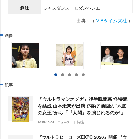
趣味
ジャズダンス モダンバレエ
出典：（
VIPタイムズ社
）
画像
記事
『ウルトラマンオメガ』後半戦開幕 怪特隊
を結成 山本未來が出演で喜び 前回の“地底
の女王”から「『人間』を演じれるのか!」
｜特撮｜
2025-10-04
ニュース
『ウルトラヒーローズEXPO 2026』開催 『ウ