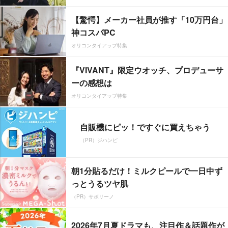
【驚愕】メーカー社員が推す「10万円台」
神コスパPC
オリコンタイアップ特集
『VIVANT』限定ウオッチ、プロデューサ
ーの感想は
オリコンタイアップ特集
自販機にピッ！ですぐに買えちゃう
（PR）ジハンピ
朝1分貼るだけ！ミルクピールで一日中ず
っとうるツヤ肌
（PR）サボリーノ
2026年7月夏ドラマも、注目作＆話題作が