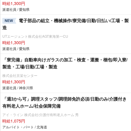
時給1,300円
派遣社員 / 愛知県
電子部品の組立・機械操作/寮完備/日勤/日払い/工場・製
NEW
造
UTエージェント株式会社AGT東海第一CU
時給1,300円
派遣社員 / 愛知県
「寮完備」自動車向けガラスの加工・検査・運搬・梱包/即入寮/
製造・工場/日勤/工場・製造
株式会社京栄センター
時給1,300円
派遣社員 / 神奈川県
「週3から可」調理スタッフ/調理師免許必須/日勤のみ/介護付き
有料老人ホーム/社会保障完備
アイ・ライン 株式会社/介護付有料老人ホーム 秀
時給1,075円
アルバイト・パート / 北海道