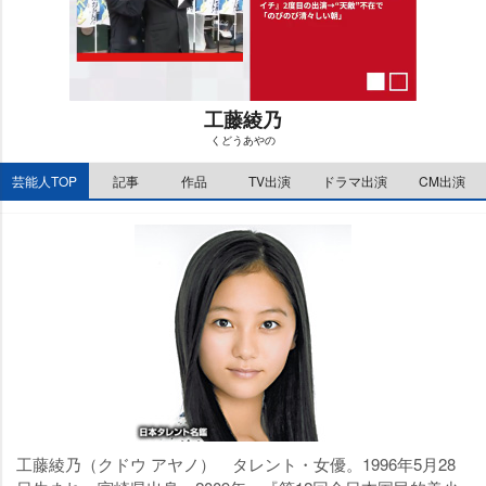
工藤綾乃
くどうあやの
M
芸能人TOP
記事
作品
TV出演
ドラマ出演
CM出演
u
t
e
工藤綾乃（クドウ アヤノ） タレント・女優。1996年5月28