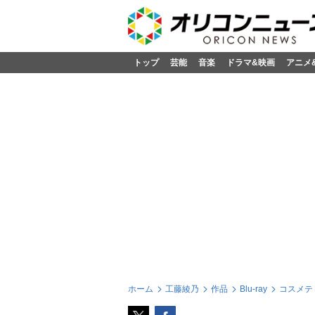
トップ
芸能
音楽
ドラマ&映画
アニメ
ホーム
工藤綾乃
作品
Blu-ray
コスメティ