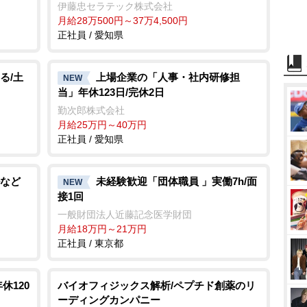
伊藤忠セラテック株式会社
月給28万500円～37万4,500円
正社員 / 愛知県
る/土
上場企業の「人事・社内研修担
NEW
当」年休123日/完休2日
勤次郎株式会社
月給25万円～40万円
正社員 / 愛知県
など
未経験歓迎「団体職員 」実働7h/面
NEW
接1回
一般財団法人近藤記念医学財団
月給18万円～21万円
正社員 / 東京都
休120
バイオフィジックス解析/ペプチド創薬のリ
ーディングカンパニー