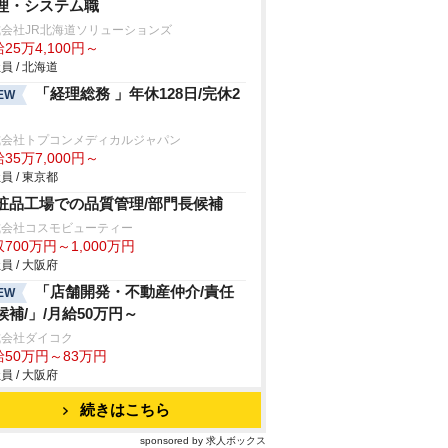
理・システム職
会社JR北海道ソリューションズ
25万4,100円～
員 / 北海道
「経理総務 」年休128日/完休2
EW
式会社トプコンメディカルジャパン
35万7,000円～
員 / 東京都
粧品工場での品質管理/部門長候補
式会社コスモビューティー
700万円～1,000万円
員 / 大阪府
「店舗開発・不動産仲介/責任
EW
候補/」/月給50万円～
式会社ダイコク
給50万円～83万円
員 / 大阪府
続きはこちら
sponsored by 求人ボックス