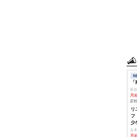
N
「
長
月給
正社
リ
フ
少
古本
月