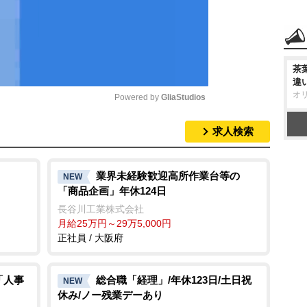
茶
違
オ
Powered by 
GliaStudios
求人検索
M
u
t
業界未経験歓迎高所作業台等の
NEW
「商品企画」年休124日
e
長谷川工業株式会社
月給25万円～29万5,000円
正社員 / 大阪府
「人事
総合職「経理」/年休123日/土日祝
NEW
休み/ノー残業デーあり