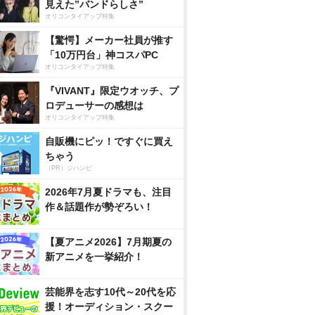
見えた”バンドらしさ”
オリコンタイアップ特集
【驚愕】メーカー社員が推す
「10万円台」神コスパPC
オリコンタイアップ特集
『VIVANT』限定ウオッチ、プ
ロデューサーの感想は
オリコンタイアップ特集
自販機にピッ！ですぐに買え
ちゃう
（PR）ジハンピ
2026年7月夏ドラマも、注目
作＆話題作が勢ぞろい！
【夏アニメ2026】7月期夏の
新アニメを一挙紹介！
芸能界を志す10代～20代を応
援！オーディション・スクー