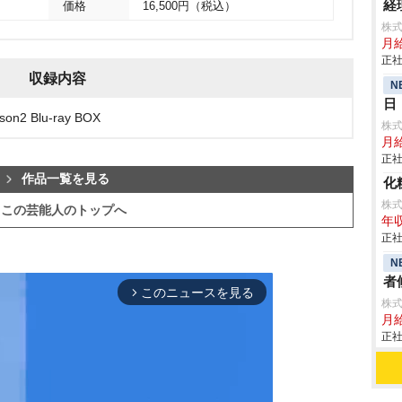
経
価格
16,500円（税込）
株式
月給
正社
収録内容
N
日
 Blu-ray BOX
株
月給
正社
作品一覧を見る
化
株
この芸能人のトップへ
年収
正社
N
者
このニュースを見る
arrow_forward_ios
株
月
正社