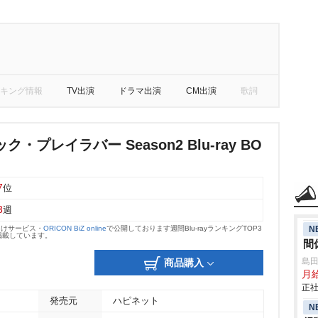
キング情報
TV出演
ドラマ出演
CM出演
歌詞
・プレイラバー Season2 Blu-ray BO
7
位
3
週
N
向けサービス・
ORICON BiZ online
で公開しております週間Blu-rayランキングTOP3
掲載しています。
間
島
商品購入
月
正社
発売元
ハピネット
N