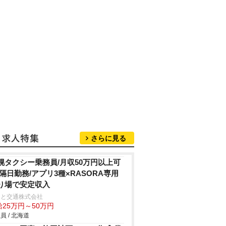
さらに見る
幌タクシー乗務員/月収50万円以上可
/隔日勤務/アプリ3種×RASORA専用
り場で安定収入
こと交通株式会社
給25万円～50万円
員 / 北海道