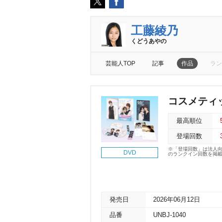
工藤綾乃
くどうあやの
芸能人TOP
記事
作品
ラン
コスメティック
最高順位
登場回数
※「登場回数」は法人
DVD
のランクイン回数を掲
発売日
2026年06月12日
品番
UNBJ-1040