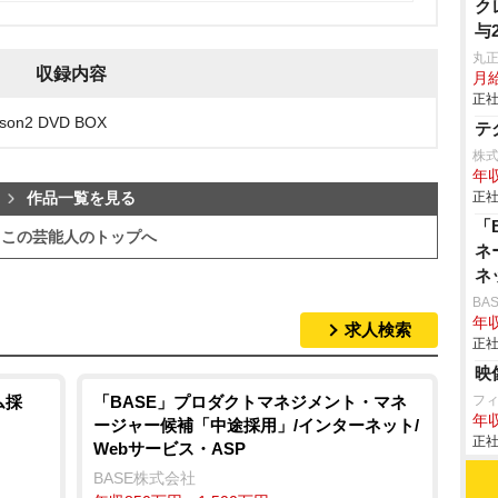
ク
与
丸
収録内容
月給
正社
n2 DVD BOX
テ
株式
年
正社
作品一覧を見る
「
この芸能人のトップへ
ネ
ネ
BA
年収
求人検索
正社
映
ム採
「BASE」プロダクトマネジメント・マネ
フ
年収
ージャー候補「中途採用」/インターネット/
正社
Webサービス・ASP
BASE株式会社