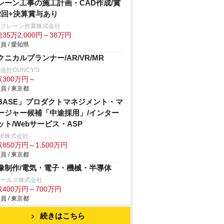
レーン工事の施工計画・CAD作成/賞
2回+決算賞与あり
正クレーン作業株式会社
35万2,000円～38万円
員 / 愛知県
クニカルプランナー/AR/VR/MR
会社GUNCY'S
収300万円～
員 / 東京都
BASE」プロダクトマネジメント・マ
ージャー候補「中途採用」/インター
ット/Webサービス・ASP
SE株式会社
850万円～1,500万円
員 / 東京都
像制作/電気・電子・機械・半導体
ィールズ株式会社
400万円～700万円
員 / 東京都
続きはこちら