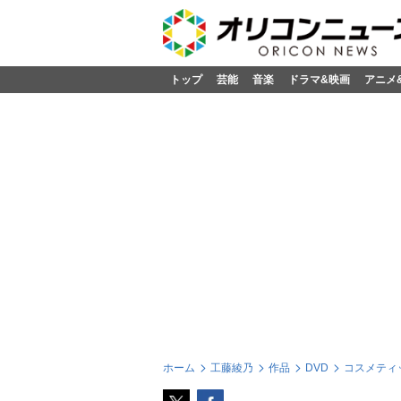
トップ
芸能
音楽
ドラマ&映画
アニメ
ホーム
工藤綾乃
作品
DVD
コスメティッ