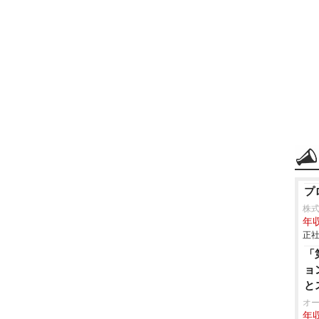
プ
株
年収
正社
「
ョ
と
R
オ
年収