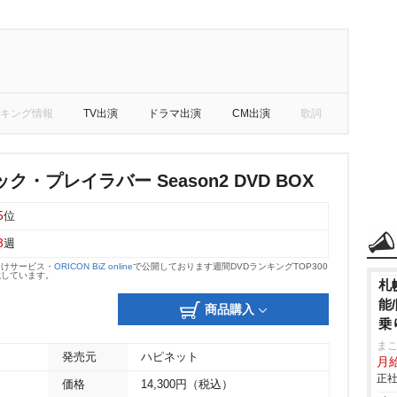
キング情報
TV出演
ドラマ出演
CM出演
歌詞
・プレイラバー Season2 DVD BOX
5
位
3
週
向けサービス・
ORICON BiZ online
で公開しております週間DVDランキングTOP300
載しています。
札
能
商品購入
乗
ま
発売元
ハピネット
月
正社
価格
14,300円（税込）