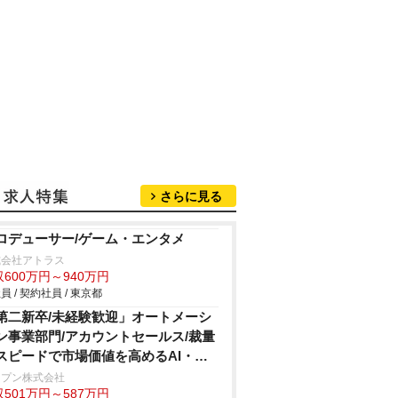
さらに見る
ロデューサー/ゲーム・エンタメ
式会社アトラス
600万円～940万円
員 / 契約社員 / 東京都
第二新卒/未経験歓迎」オートメーシ
ン事業部門/アカウントセールス/裁量
スピードで市場価値を高めるAI・
PAの新規営業
ープン株式会社
501万円～587万円