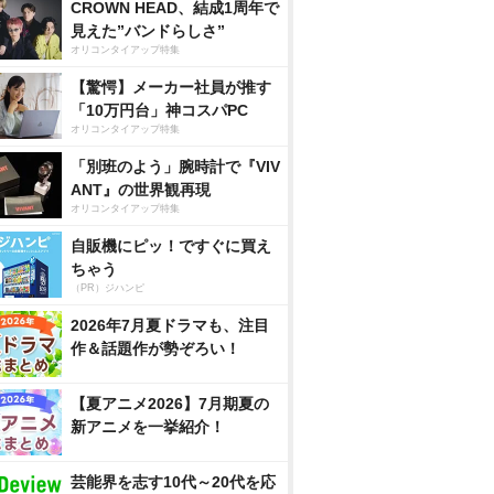
CROWN HEAD、結成1周年で
見えた”バンドらしさ”
オリコンタイアップ特集
【驚愕】メーカー社員が推す
「10万円台」神コスパPC
オリコンタイアップ特集
「別班のよう」腕時計で『VIV
ANT』の世界観再現
オリコンタイアップ特集
自販機にピッ！ですぐに買え
ちゃう
（PR）ジハンピ
2026年7月夏ドラマも、注目
作＆話題作が勢ぞろい！
【夏アニメ2026】7月期夏の
新アニメを一挙紹介！
芸能界を志す10代～20代を応