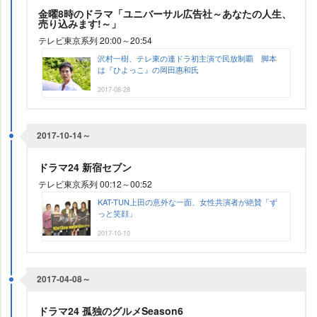
金曜8時のドラマ「ユニバーサル広告社～あなたの人生、
売り込みます!～」
テレビ東京系列 20:00～20:54
沢村一樹、テレ東の連ドラ初主演で民放制覇 脚本
は『ひよっこ』の岡田惠和氏
2017-08-28
2017-10-14～
ドラマ24 新宿セブン
テレビ東京系列 00:12～00:52
KAT-TUN上田の意外な一面、女性共演者が絶賛「ず
っと笑顔」
2017-10-10
2017-04-08～
ドラマ24 孤独のグルメSeason6