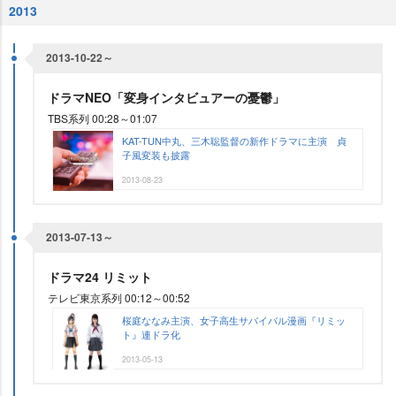
2013
2013-10-22～
ドラマNEO「変身インタビュアーの憂鬱」
TBS系列 00:28～01:07
KAT-TUN中丸、三木聡監督の新作ドラマに主演 貞
子風変装も披露
2013-08-23
2013-07-13～
ドラマ24 リミット
テレビ東京系列 00:12～00:52
桜庭ななみ主演、女子高生サバイバル漫画『リミッ
ト』連ドラ化
2013-05-13