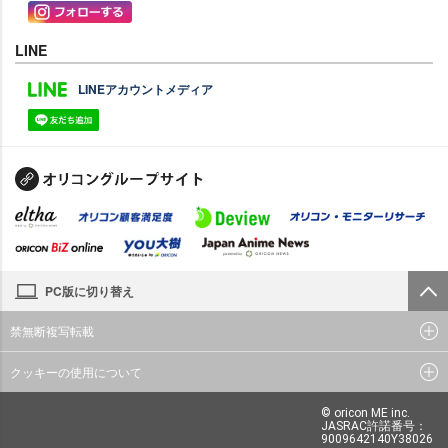
LINE
LINEアカウントメディア
PC版に切り替え
禁無断複写転載
クッキーの使用について
© oricon ME inc.
JASRAC許諾番号：
9009642140Y38026