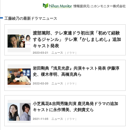
情報提供元:ニホンモニター株式会社
工藤綾乃の最新ドラマニュース
渡部篤郎、テレ東連ドラ初出演「初めて経験
するジャンル」 テレ東『かしましめし』追加
キャスト発表
2023-03-21
ニュース
｜ドラマ｜
田剛典『浅見光彦』共演キャスト発表 伊藤淳
史、榎木孝明、高橋克典ら
2022-02-20
ニュース
｜ドラマ｜
小芝風花&吉岡秀隆共演 鹿児島発ドラマの追加
キャストに永作博美、犬飼貴丈ら
2021-11-05
ニュース
｜ドラマ｜