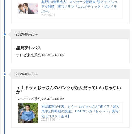
奥野壮×豊田裕大、メッセージ動画＆“顎クイ”ビジュ
アル解禁 実写ドラマ『コスメティック・プレイラ
バー』
2024-07-16
2024-06-25～
星屑テレパス
テレビ東京系列 00:30～01:00
2024-01-06～
＜土ドラ＞おっさんのパンツがなんだっていいじゃない
か!
フジテレビ系列 23:40～00:35
原田泰造が主演、もう一つの“おっさん”連ドラ「超人
気作と同時期の放送」 LINEマンガ『おっパン』実写
化【コメントあり】
2023-11-06