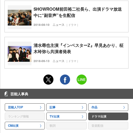
SHOWROOM前田裕二社長ら、出演ドラマ放送
中に“副音声”を生配信
2018-08-10
ニュース
｜ドラマ｜
清水尋也主演『インベスターZ』早見あかり、柾
木玲弥ら共演者発表
2018-06-13
ニュース
｜ドラマ｜
芸能人事典
芸能人TOP
記事
作品
ランキング情報
TV出演
ドラマ出演
CM出演
歌詞
音楽配信