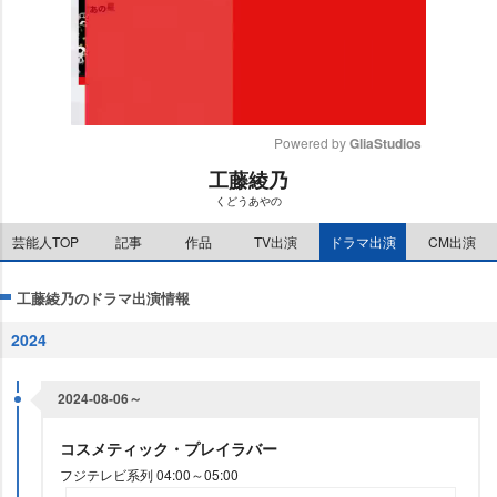
Powered by 
GliaStudios
工藤綾乃
M
くどうあやの
u
t
芸能人TOP
記事
作品
TV出演
ドラマ出演
CM出演
e
工藤綾乃のドラマ出演情報
2024
2024-08-06～
コスメティック・プレイラバー
フジテレビ系列 04:00～05:00