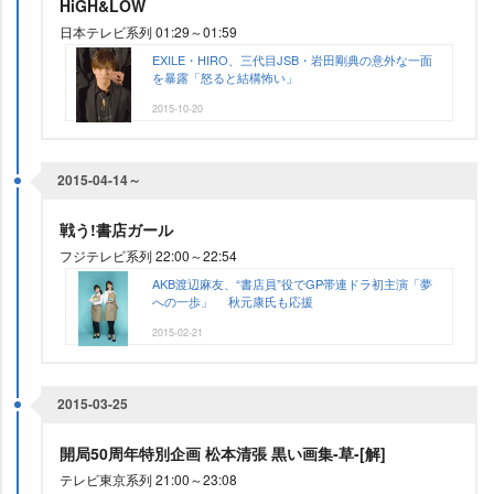
HiGH&LOW
日本テレビ系列 01:29～01:59
EXILE・HIRO、三代目JSB・岩田剛典の意外な一面
を暴露「怒ると結構怖い」
2015-10-20
2015-04-14～
戦う!書店ガール
フジテレビ系列 22:00～22:54
AKB渡辺麻友、“書店員”役でGP帯連ドラ初主演「夢
への一歩」 秋元康氏も応援
2015-02-21
2015-03-25
開局50周年特別企画 松本清張 黒い画集-草-[解]
テレビ東京系列 21:00～23:08