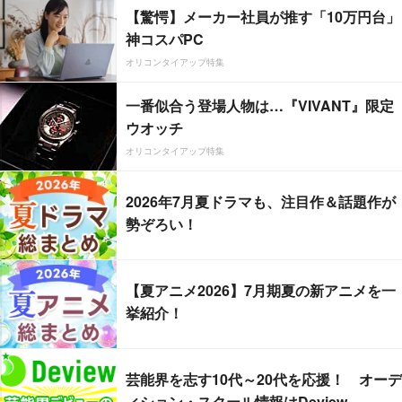
【驚愕】メーカー社員が推す「10万円台」
神コスパPC
オリコンタイアップ特集
一番似合う登場人物は…『VIVANT』限定
ウオッチ
オリコンタイアップ特集
2026年7月夏ドラマも、注目作＆話題作が
勢ぞろい！
【夏アニメ2026】7月期夏の新アニメを一
挙紹介！
芸能界を志す10代～20代を応援！ オーデ
ィション・スクール情報はDeview