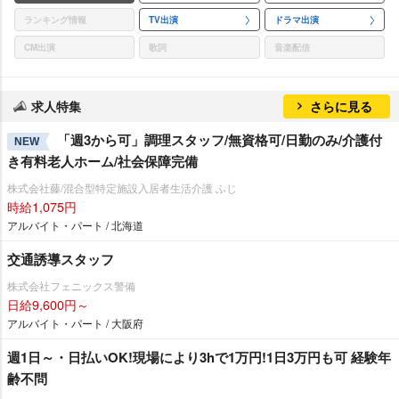
ランキング情報
TV出演
ドラマ出演
CM出演
歌詞
音楽配信
求人特集
さらに見る
「週3から可」調理スタッフ/無資格可/日勤のみ/介護付
NEW
き有料老人ホーム/社会保障完備
株式会社藤/混合型特定施設入居者生活介護 ふじ
時給1,075円
アルバイト・パート / 北海道
交通誘導スタッフ
株式会社フェニックス警備
日給9,600円～
アルバイト・パート / 大阪府
週1日～・日払いOK!現場により3hで1万円!1日3万円も可 経験年
齢不問