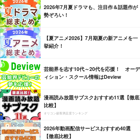
2026年7月夏ドラマも、注目作＆話題作が
勢ぞろい！
【夏アニメ2026】7月期夏の新アニメを一
挙紹介！
芸能界を志す10代～20代を応援！ オーデ
ィション・スクール情報はDeview
漫画読み放題サブスクおすすめ11選【徹底
比較】
オリコン顧客満足度ランキング
2026年動画配信サービスおすすめ40選
【徹底比較】