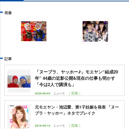
画像
記事
「ヌーブラ、ヤッホー♪」モエヤン“結成20
年” 44歳の近影公開&現在の仕事も明かす
「今は2人で講演も」
｜芸能｜
2025-06-03
ニュース
元モエヤン・池辺愛、第1子妊娠を発表 「ヌー
ブラ・ヤッホー」ネタでブレイク
｜芸能｜
2016-09-14
ニュース