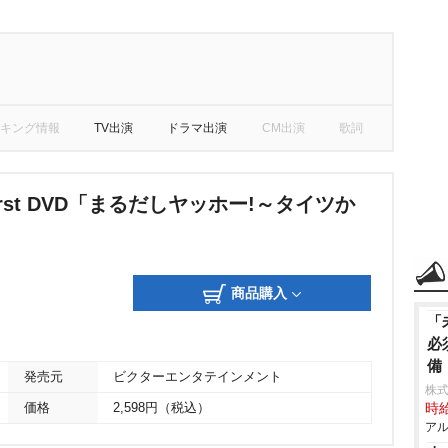
キング情報
TV出演
ドラマ出演
CM出演
歌詞
irst DVD「まるだしヤッホー!～タイツか
」
商品購入
「
必
備
発売元
ビクターエンタテインメント
株
価格
2,598円（税込）
時給
アル