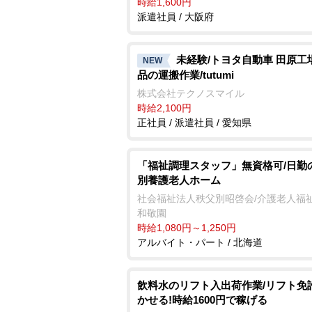
時給1,600円
派遣社員 / 大阪府
未経験/トヨタ自動車 田原工
NEW
品の運搬作業/tutumi
株式会社テクノスマイル
時給2,100円
正社員 / 派遣社員 / 愛知県
「福祉調理スタッフ」無資格可/日勤
別養護老人ホーム
社会福祉法人秩父別昭啓会/介護老人福
和敬園
時給1,080円～1,250円
アルバイト・パート / 北海道
飲料水のリフト入出荷作業/リフト免
かせる!時給1600円で稼げる