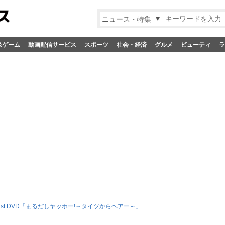
ニュース・特集
&ゲーム
動画配信サービス
スポーツ
社会・経済
グルメ
ビューティ
ラ
irst DVD「まるだしヤッホー!～タイツからヘアー～」