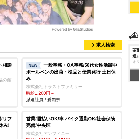
Powered by 
GliaStudios
求人検索
M
茶
u
違
オ
t
ト相談
一般事務・OA事務/50代女性活躍中
NEW
ボールペンの出荷・検品と伝票発行 土日休
e
み
福の館
株式会社トラストファミリー
時給1,200円～
派遣社員 / 愛知県
/リフ
営業/週払いOK/車 バイク通勤OK/社会保険
休み!
完備/中央区
株式会社アンフィニー