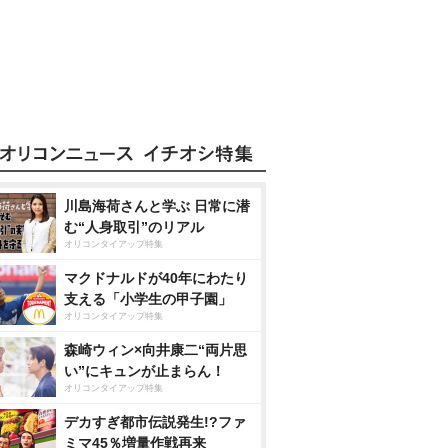
川島海荷さんと学ぶ 日常に潜
む“人身取引”のリアル
オリコンタイアップ特集
マクドナルドが40年にわたり
支える「小学生の甲子園」
オリコンタイアップ特集
森崎ウィン×向井康二“両片思
い”にキュンが止まらん！
オリコンタイアップ特集
デカすぎ都市伝説発生!?ファ
ミマ45％増量作戦再来