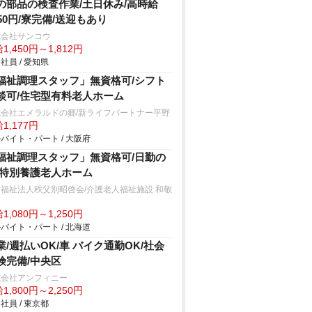
の部品の検査作業/土日休み/高時給
450円/寮完備/送迎もあり
式会社サンコウ
1,450円～1,812円
社員 / 愛知県
福祉調理スタッフ」無資格可/シフト
談可/住宅型有料老人ホーム
式会社エメラルドの郷/新ライフパートナー平野
1,177円
バイト・パート / 大阪府
福祉調理スタッフ」無資格可/日勤の
/特別養護老人ホーム
福祉法人秩父別昭啓会/介護老人福祉施設 和敬
1,080円～1,250円
バイト・パート / 北海道
業/週払いOK/車 バイク通勤OK/社会
険完備/中央区
式会社アンフィニー
1,800円～2,250円
社員 / 東京都