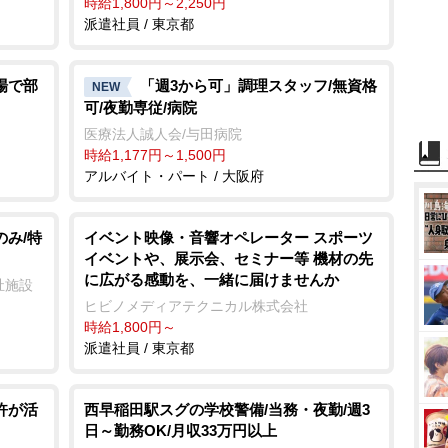
時給1,800円～2,250円
派遣社員 / 東京都
場で部
「週3から可」調理スタッフ/無資格
NEW
可/夜勤専従/病院
医療法人誠人会/与田病院
時給1,177円～1,500円
アルバイト・パート / 大阪府
のみ/特
イベント映像・音響オペレーター スポーツ
イベントや、展示会、セミナー等 機材の先
に広がる感動を、一緒に届けませんか
祉施設
ヒビノメディアテクニカル株式会社
時給1,800円～
派遣社員 / 東京都
許が活
西早稲田駅スグの学校警備/当務・夜勤/週3
日～勤務OK/月収33万円以上