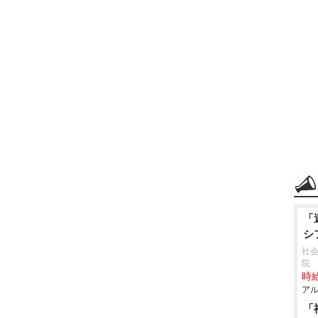
「
シ
社会
院
時給
アル
「