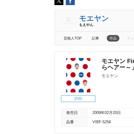
モエヤン
もえやん
芸能人TOP
記事
作品
ラン
モエヤン F
らヘアー～
モエヤン
DVD
発売日
2009年02月20日
品番
VIBF-5256