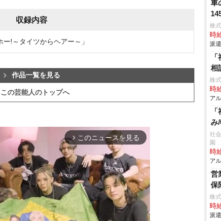
車
1
収録内容
株
時給
しヤッホー!～タイツからヘアー～」
派遣
「
相
作品一覧を見る
株
時給
この芸能人のトップへ
アル
「
み
社会
このニュースを見る
arrow_forward_ios
園
時給
アル
営
保
株
時給
派遣