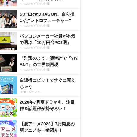
オリコンタイアップ特集
SUPER★DRAGON、自ら描
いた”レトロフューチャー”
オリコンタイアップ特集
パソコンメーカー社員が本気
で選ぶ「10万円台PC3選」
オリコンタイアップ特集
「別班のよう」腕時計で『VIV
ANT』の世界観再現
オリコンタイアップ特集
自販機にピッ！ですぐに買え
ちゃう
（PR）ジハンピ
2026年7月夏ドラマも、注目
作＆話題作が勢ぞろい！
【夏アニメ2026】7月期夏の
新アニメを一挙紹介！