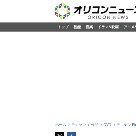
トップ
芸能
音楽
ドラマ&映画
アニメ
ホーム
モエヤン
作品
DVD
モエヤン F