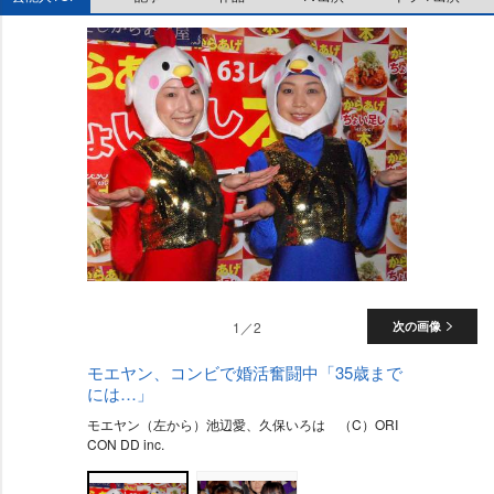
1／2
次の画像
モエヤン、コンビで婚活奮闘中「35歳まで
には…」
モエヤン（左から）池辺愛、久保いろは （C）ORI
CON DD inc.