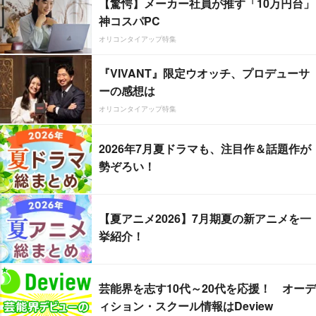
【驚愕】メーカー社員が推す「10万円台」
神コスパPC
オリコンタイアップ特集
『VIVANT』限定ウオッチ、プロデューサ
ーの感想は
オリコンタイアップ特集
2026年7月夏ドラマも、注目作＆話題作が
勢ぞろい！
【夏アニメ2026】7月期夏の新アニメを一
挙紹介！
芸能界を志す10代～20代を応援！ オーデ
ィション・スクール情報はDeview