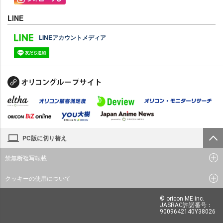
LINE
LINEアカウントメディア
PC版に切り替え
禁無断複写転載
クッキーの使用について
© oricon ME inc.
JASRAC許諾番号：
9009642140Y38026