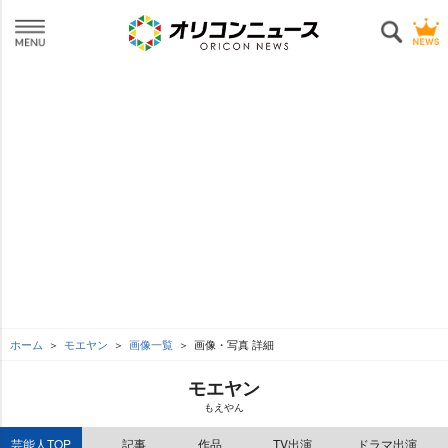
ホーム
モエヤン
画像一覧
画像・写真 詳細
モエヤン
もえやん
芸能人TOP
記事
作品
TV出演
ドラマ出演