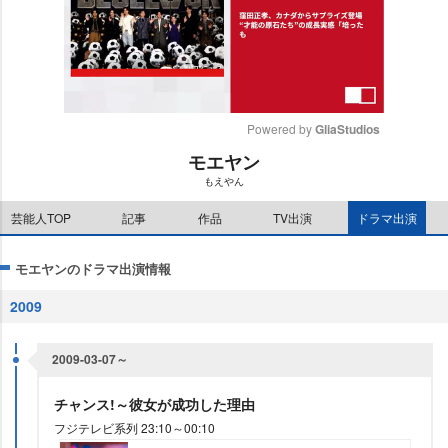
Powered by 
GliaStudios
モエヤン
M
もえやん
u
t
芸能人TOP
記事
作品
TV出演
ドラマ出演
e
モエヤンのドラマ出演情報
2009
2009-03-07～
チャンス!～彼女が成功した理由
フジテレビ系列 23:10～00:10