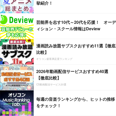
挙紹介！
芸能界を志す10代～20代を応援！ オーデ
ィション・スクール情報はDeview
漫画読み放題サブスクおすすめ11選【徹底
比較】
オリコン顧客満足度ランキング
2026年動画配信サービスおすすめ40選
【徹底比較】
CS動画配信サービス20選
毎週の音楽ランキングから、ヒットの推移
をチェック！