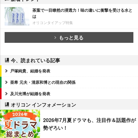
茶葉で一目瞭然の浸透力！味の違いに衝撃を受ける水と
は
オリコンタイアップ特集
もっと見る
今、読まれている記事
戸塚純貴、結婚を発表
亜希 元夫・清原和博との現在の関係
及川光博が結婚を発表
オリコン インフォメーション
2026年7月夏ドラマも、注目作＆話題作が
勢ぞろい！