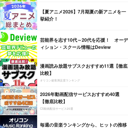
【夏アニメ2026】7月期夏の新アニメを一
挙紹介！
芸能界を志す10代～20代を応援！ オーデ
ィション・スクール情報はDeview
漫画読み放題サブスクおすすめ11選【徹底
比較】
オリコン顧客満足度ランキング
2026年動画配信サービスおすすめ40選
【徹底比較】
CS動画配信サービス20選
毎週の音楽ランキングから、ヒットの推移