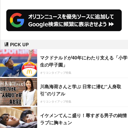
PICK UP
マクドナルドが40年にわたり支える「小学
生の甲子園」
オリコンタイアップ特集
川島海荷さんと学ぶ 日常に潜む“人身取
引”のリアル
オリコンタイアップ特集
イケメンてんこ盛り！尊すぎる男子の純情
ラブに胸キュン