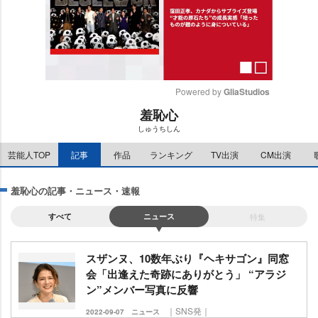
Powered by 
GliaStudios
羞恥心
M
しゅうちしん
u
t
芸能人TOP
記事
作品
ランキング
TV出演
CM出演
e
羞恥心の記事・ニュース・速報
すべて
ニュース
特集
スザンヌ、10数年ぶり『ヘキサゴン』同窓
会「出逢えた奇跡にありがとう」 “アラジ
ン”メンバー写真に反響
｜SNS発｜
2022-09-07
ニュース