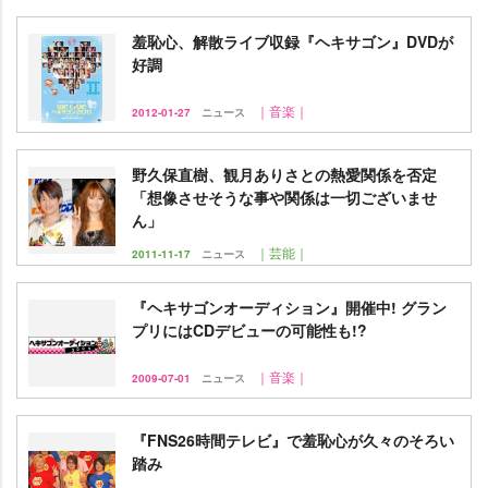
羞恥心、解散ライブ収録『ヘキサゴン』DVDが
好調
｜音楽｜
2012-01-27
ニュース
野久保直樹、観月ありさとの熱愛関係を否定
「想像させそうな事や関係は一切ございませ
ん」
｜芸能｜
2011-11-17
ニュース
『ヘキサゴンオーディション』開催中! グラン
プリにはCDデビューの可能性も!?
｜音楽｜
2009-07-01
ニュース
『FNS26時間テレビ』で羞恥心が久々のそろい
踏み