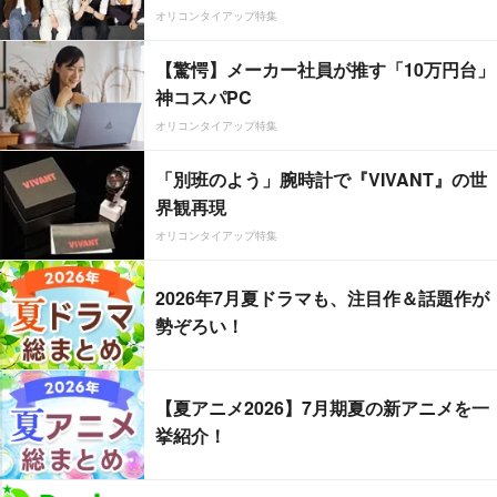
オリコンタイアップ特集
【驚愕】メーカー社員が推す「10万円台」
神コスパPC
オリコンタイアップ特集
「別班のよう」腕時計で『VIVANT』の世
界観再現
オリコンタイアップ特集
2026年7月夏ドラマも、注目作＆話題作が
勢ぞろい！
【夏アニメ2026】7月期夏の新アニメを一
挙紹介！