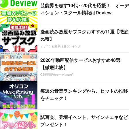
芸能界を志す10代～20代を応援！ オーデ
ィション・スクール情報はDeview
漫画読み放題サブスクおすすめ11選【徹底
比較】
オリコン顧客満足度ランキング
2026年動画配信サービスおすすめ40選
【徹底比較】
CS動画配信サービス20選
毎週の音楽ランキングから、ヒットの推移
をチェック！
試写会、登壇イベント、サインチェキなど
プレゼント！