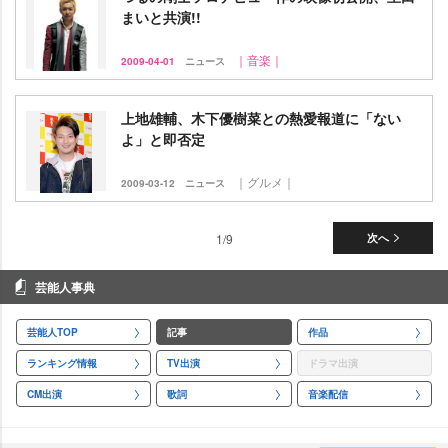
まいと共演!!
｜音楽｜
2009-04-01
ニュース
上地雄輔、木下優樹菜との熱愛報道に「ない
よ」と即否定
｜グルメ｜
2009-03-12
ニュース
1/9
次へ
芸能人事典
芸能人TOP
記事
作品
ランキング情報
TV出演
ドラマ出演
CM出演
歌詞
音楽配信