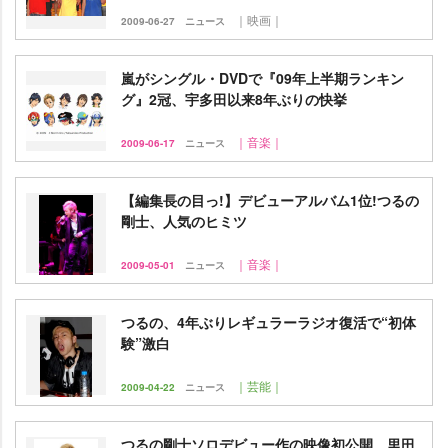
｜映画｜
2009-06-27
ニュース
嵐がシングル・DVDで『09年上半期ランキン
グ』2冠、宇多田以来8年ぶりの快挙
｜音楽｜
2009-06-17
ニュース
【編集長の目っ!】デビューアルバム1位!つるの
剛士、人気のヒミツ
｜音楽｜
2009-05-01
ニュース
つるの、4年ぶりレギュラーラジオ復活で“初体
験”激白
｜芸能｜
2009-04-22
ニュース
つるの剛士ソロデビュー作の映像初公開、里田