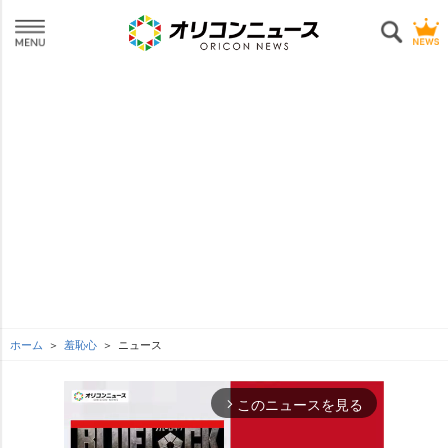
ホーム
羞恥心
ニュース
このニュースを見る
arrow_forward_ios