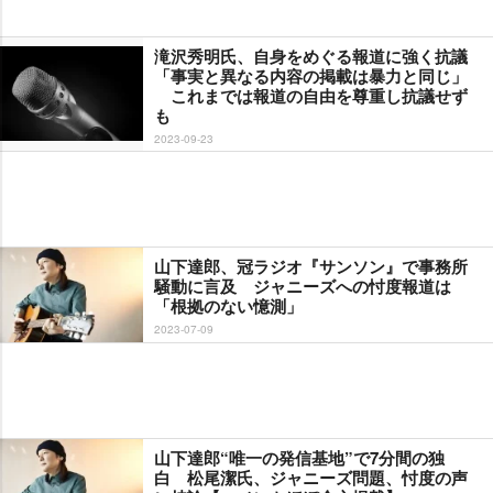
滝沢秀明氏、自身をめぐる報道に強く抗議
「事実と異なる内容の掲載は暴力と同じ」
これまでは報道の自由を尊重し抗議せず
も
2023-09-23
山下達郎、冠ラジオ『サンソン』で事務所
騒動に言及 ジャニーズへの忖度報道は
「根拠のない憶測」
2023-07-09
山下達郎“唯一の発信基地”で7分間の独
白 松尾潔氏、ジャニーズ問題、忖度の声