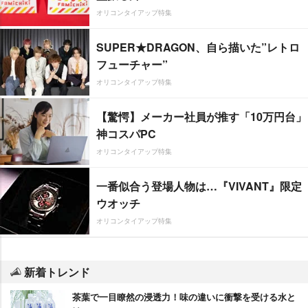
オリコンタイアップ特集
SUPER★DRAGON、自ら描いた”レトロ
フューチャー”
オリコンタイアップ特集
【驚愕】メーカー社員が推す「10万円台」
神コスパPC
オリコンタイアップ特集
一番似合う登場人物は…『VIVANT』限定
ウオッチ
オリコンタイアップ特集
新着トレンド
茶葉で一目瞭然の浸透力！味の違いに衝撃を受ける水と