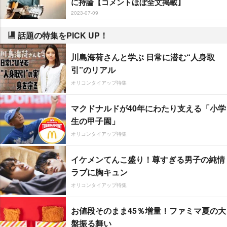
に持論【コメントほぼ全文掲載】
2023-07-09
話題の特集をPICK UP！
川島海荷さんと学ぶ 日常に潜む“人身取
引”のリアル
オリコンタイアップ特集
マクドナルドが40年にわたり支える「小学
生の甲子園」
オリコンタイアップ特集
イケメンてんこ盛り！尊すぎる男子の純情
ラブに胸キュン
オリコンタイアップ特集
お値段そのまま45％増量！ファミマ夏の大
盤振る舞い