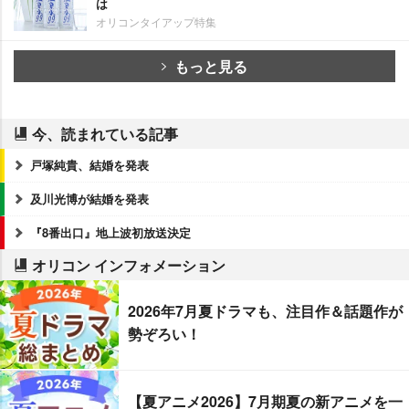
は
オリコンタイアップ特集
もっと見る
今、読まれている記事
戸塚純貴、結婚を発表
及川光博が結婚を発表
『8番出口』地上波初放送決定
オリコン インフォメーション
2026年7月夏ドラマも、注目作＆話題作が
勢ぞろい！
【夏アニメ2026】7月期夏の新アニメを一