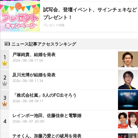
試写会、登壇イベント、サインチェキなど
プレゼント！
プレゼント特集
ニュース記事アクセスランキング
戸塚純貴、結婚を発表
1
2026-08-08 17:54
及川光博が結婚を発表
2
2026-08-08 11:34
「株式会社嵐」5人のFC出そろう
3
2026-08-08 09:17
レインボー池田、佐藤佳奈と電撃婚
4
2026-08-07 20:00
テオくん、加藤乃愛との破局を発表