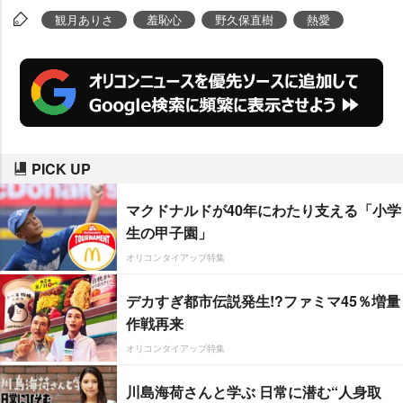
観月ありさ
羞恥心
野久保直樹
熱愛
PICK UP
マクドナルドが40年にわたり支える「小学
生の甲子園」
オリコンタイアップ特集
デカすぎ都市伝説発生!?ファミマ45％増量
作戦再来
オリコンタイアップ特集
川島海荷さんと学ぶ 日常に潜む“人身取