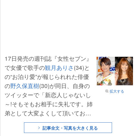
17日発売の週刊誌『女性セブン』
で女優で歌手の
観月ありさ
(34)と
の“お泊り愛”が報じられれた俳優
の
野久保直樹
(30)が同日、自身の
拡大する
ツイッターで「新恋人じゃないし
～!そもそもお相手に失礼です。姉
弟として大変よくして頂いており
ます。が事実!!」と熱愛関係を否
記事全文・写真を大きく見る
定した。