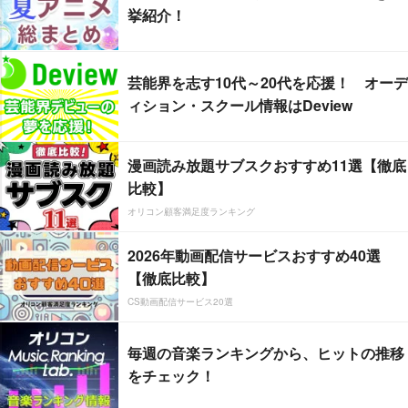
挙紹介！
芸能界を志す10代～20代を応援！ オーデ
ィション・スクール情報はDeview
漫画読み放題サブスクおすすめ11選【徹底
比較】
オリコン顧客満足度ランキング
2026年動画配信サービスおすすめ40選
【徹底比較】
CS動画配信サービス20選
毎週の音楽ランキングから、ヒットの推移
をチェック！