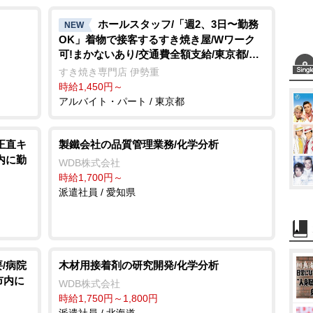
ホールスタッフ/「週2、3日〜勤務
NEW
OK」着物で接客するすき焼き屋/Wワーク
可!まかないあり/交通費全額支給/東京都/中
央区
すき焼き専門店 伊勢重
時給1,450円～
アルバイト・パート / 東京都
正直キ
製鐵会社の品質管理業務/化学分析
内に勤
WDB株式会社
時給1,700円～
派遣社員 / 愛知県
/病院
木材用接着剤の研究開発/化学分析
市内に
WDB株式会社
時給1,750円～1,800円
派遣社員 / 北海道