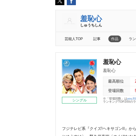
羞恥心
しゅうちしん
芸能人TOP
記事
作品
ラン
羞恥心
羞恥心
最高順位
登場回数
※「登場回数」は
you
シングル
ランキングTOP200
フジテレビ系『クイズ!ヘキサゴンII』