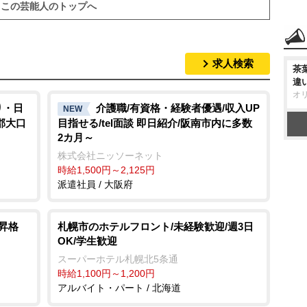
この芸能人のトップへ
求人検索
茶
違
オ
り・日
介護職/有資格・経験者優遇/収入UP
NEW
郡大口
目指せる/tel面談 即日紹介/阪南市内に多数
2カ月～
株式会社ニッソーネット
時給1,500円～2,125円
派遣社員 / 大阪府
昇格
札幌市のホテルフロント/未経験歓迎/週3日
OK/学生歓迎
スーパーホテル札幌北5条通
時給1,100円～1,200円
アルバイト・パート / 北海道