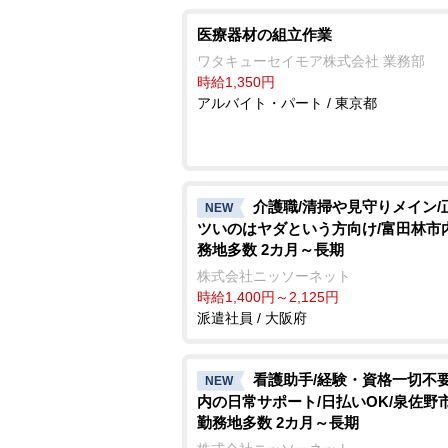
医療器材の組立作業
ワタキューセイモア株式会社 業務部
時給1,350円
アルバイト・パート / 東京都
介護職/清掃や見守りメイン/
NEW
ツいのはヤダという方向け/富田林市
務地多数 2カ月～長期
株式会社ニッソーネット
時給1,400円～2,125円
派遣社員 / 大阪府
看護助手/経験・資格一切不要
NEW
内の日常サポート/日払いOK/泉佐野
勤務地多数 2カ月～長期