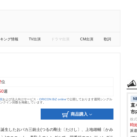
キング情報
TV出演
ドラマ出演
CM出演
歌詞
2
位
50
週
N
大樹
および法人向けサービス・
ORICON BiZ online
で公開しております週間シングル
のランクイン回数を掲載しています。
直
市
商品購入
株
時給
から誕生したおバカ三銃士(つるの剛士〔たけし〕、上地雄輔〔かみ
派遣