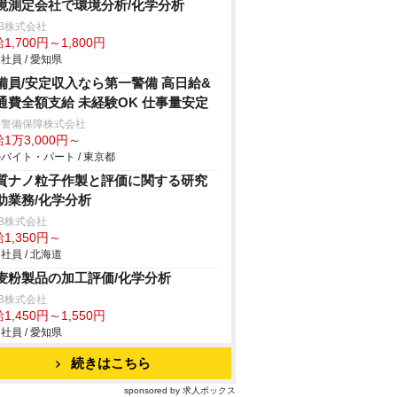
境測定会社で環境分析/化学分析
B株式会社
1,700円～1,800円
社員 / 愛知県
備員/安定収入なら第一警備 高日給&
通費全額支給 未経験OK 仕事量安定
一警備保障株式会社
1万3,000円～
バイト・パート / 東京都
質ナノ粒子作製と評価に関する研究
助業務/化学分析
B株式会社
1,350円～
社員 / 北海道
麦粉製品の加工評価/化学分析
B株式会社
1,450円～1,550円
社員 / 愛知県
続きはこちら
sponsored by 求人ボックス