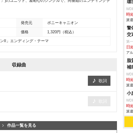
〕)のユニット、羞恥心のシングルで、同番組のエンディングテ
環
WD
時給
派遣
発売元
ポニーキャニオン
警
価格
1,320円（税込）
交
ゴンII」エンディング・テーマ
第
日給
アル
脂
収録曲
補
WD
時給
歌詞
派遣
小
WD
歌詞
時給
派遣
作品一覧を見る