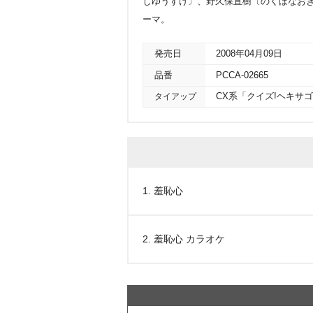
じゆうすけ〕、野久保直樹〔のくぼなおき
ーマ。
発売日
2008年04月09日
品番
PCCA-02665
タイアップ
CX系「クイズ!ヘキサ
1. 羞恥心
2. 羞恥心 カラオケ