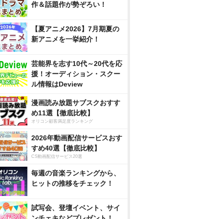
作＆話題作が勢ぞろい！
【夏アニメ2026】7月期夏の
新アニメを一挙紹介！
芸能界を志す10代～20代を応
援！オーディション・スクー
ル情報はDeview
漫画読み放題サブスクおすす
め11選【徹底比較】
オリコン顧客満足度ランキング
2026年動画配信サービスおす
すめ40選【徹底比較】
CS動画配信サービス20選
毎週の音楽ランキングから、
ヒットの推移をチェック！
試写会、登壇イベント、サイ
ンチェキなどプレゼント！