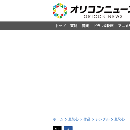
トップ
芸能
音楽
ドラマ&映画
アニメ
ホーム
羞恥心
作品
シングル
羞恥心