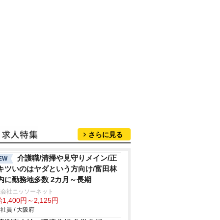
さらに見る
介護職/清掃や見守りメイン/正
EW
キツいのはヤダという方向け/富田林
内に勤務地多数 2カ月～長期
式会社ニッソーネット
1,400円～2,125円
社員 / 大阪府