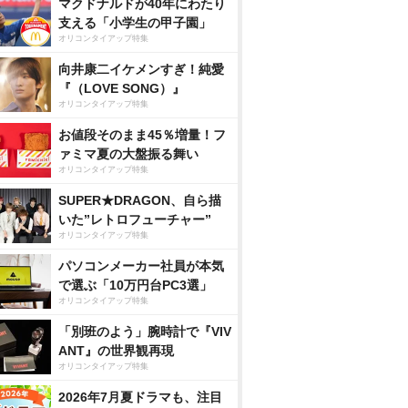
マクドナルドが40年にわたり
支える「小学生の甲子園」
オリコンタイアップ特集
向井康二イケメンすぎ！純愛
『（LOVE SONG）』
オリコンタイアップ特集
お値段そのまま45％増量！フ
ァミマ夏の大盤振る舞い
オリコンタイアップ特集
SUPER★DRAGON、自ら描
いた”レトロフューチャー”
オリコンタイアップ特集
パソコンメーカー社員が本気
で選ぶ「10万円台PC3選」
オリコンタイアップ特集
「別班のよう」腕時計で『VIV
ANT』の世界観再現
オリコンタイアップ特集
2026年7月夏ドラマも、注目