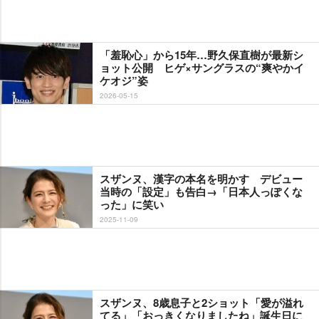
「羞恥心」から15年…野久保直樹が最新シ
ョット公開 ヒゲ×サングラスの“爽やかイ
ケオジ”姿
2026-05-15
スザンヌ、漢字の本名を明かす デビュー
当時の「設定」も告白→「日本人っぽくな
った」に笑い
2025-11-09
スザンヌ、8歳息子と2ショット「愛が溢れ
てる」「おっきくなりましたね」誕生日に