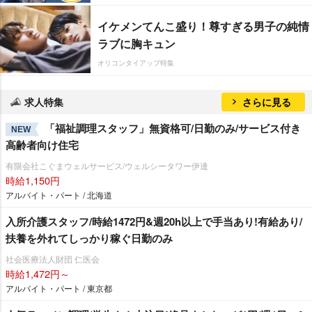
イケメンてんこ盛り！尊すぎる男子の純情
ラブに胸キュン
オリコンタイアップ特集
求人特集
さらに見る
「福祉調理スタッフ」無資格可/日勤のみ/サービス付き
NEW
高齢者向け住宅
有限会社こぐまウェルサービス/ウェルシータワー伊達
時給1,150円
アルバイト・パート / 北海道
入所介護スタッフ/時給1472円&週20h以上で手当あり!有給あり/
扶養を外れてしっかり稼ぐ日勤のみ
社会医療法人財団 仁医会
時給1,472円～
アルバイト・パート / 東京都