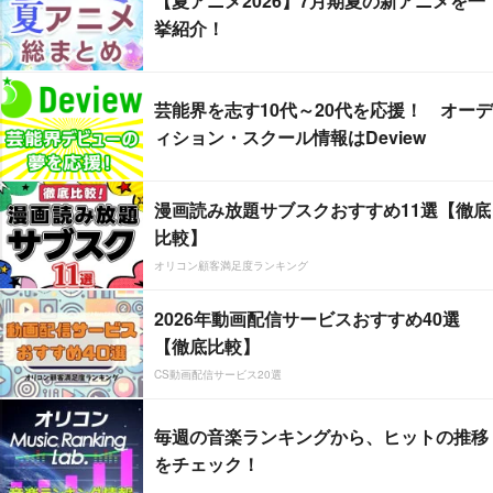
【夏アニメ2026】7月期夏の新アニメを一
挙紹介！
芸能界を志す10代～20代を応援！ オーデ
ィション・スクール情報はDeview
漫画読み放題サブスクおすすめ11選【徹底
比較】
オリコン顧客満足度ランキング
2026年動画配信サービスおすすめ40選
【徹底比較】
CS動画配信サービス20選
毎週の音楽ランキングから、ヒットの推移
をチェック！