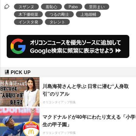
スザンヌ
羞恥心
Pabo
里田まい
木下優樹菜
つるの剛士
上地雄輔
インスタ発
タレント
PICK UP
川島海荷さんと学ぶ 日常に潜む“人身取
引”のリアル
オリコンタイアップ特集
マクドナルドが40年にわたり支える「小学
生の甲子園」
オリコンタイアップ特集