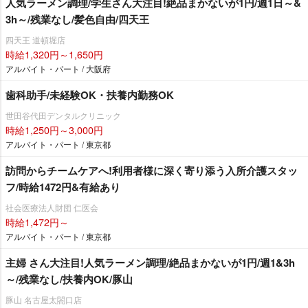
人気ラーメン調理/学生さん大注目!絶品まかないが1円/週1日～&
3h～/残業なし/髪色自由/四天王
四天王 道頓堀店
時給1,320円～1,650円
アルバイト・パート / 大阪府
歯科助手/未経験OK・扶養内勤務OK
世田谷代田デンタルクリニック
時給1,250円～3,000円
アルバイト・パート / 東京都
訪問からチームケアへ!利用者様に深く寄り添う入所介護スタッ
フ/時給1472円&有給あり
社会医療法人財団 仁医会
時給1,472円～
アルバイト・パート / 東京都
主婦 さん大注目!人気ラーメン調理/絶品まかないが1円/週1&3h
～/残業なし/扶養内OK/豚山
豚山 名古屋太閤口店