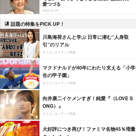
愛つづる
2022-01-07
話題の特集をPICK UP！
川島海荷さんと学ぶ 日常に潜む“人身取
引”のリアル
オリコンタイアップ特集
マクドナルドが40年にわたり支える「小学
生の甲子園」
オリコンタイアップ特集
向井康二イケメンすぎ！純愛『（LOVE S
ONG）』
オリコンタイアップ特集
大好評につき再び！ファミマ名物45％増量