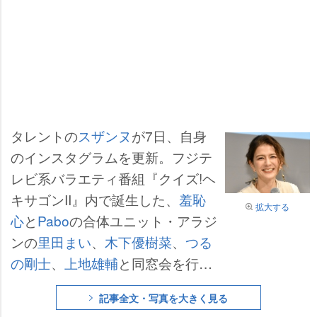
タレントの
スザンヌ
が7日、自身
のインスタグラムを更新。フジテ
レビ系バラエティ番組『クイズ!ヘ
キサゴンII』内で誕生した、
羞恥
拡大する
心
と
Pabo
の合体ユニット・アラジ
ンの
里田まい
、
木下優樹菜
、
つる
の剛士
、
上地雄輔
と同窓会を行っ
たことを報告した。
記事全文・写真を大きく見る