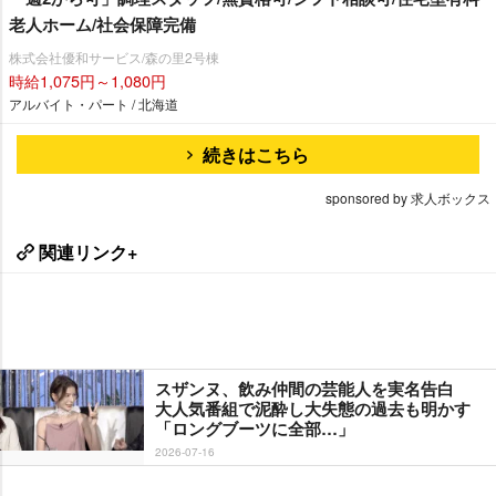
老人ホーム/社会保障完備
株式会社優和サービス/森の里2号棟
時給1,075円～1,080円
アルバイト・パート / 北海道
続きはこちら
sponsored by 求人ボックス
関連リンク+
スザンヌ、飲み仲間の芸能人を実名告白
大人気番組で泥酔し大失態の過去も明かす
「ロングブーツに全部…」
2026-07-16