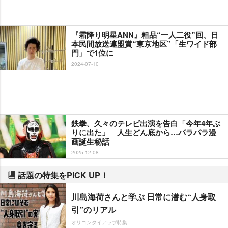
『霜降り明星ANN』粗品“一人二役”回、日
本民間放送連盟賞“東京地区”「生ワイド部
門」で1位に
2024-07-10
鉄拳、久々のテレビ出演を告白「今年4年ぶ
りに出た」 人生どん底から…パラパラ漫
画誕生秘話
2025-12-08
話題の特集をPICK UP！
川島海荷さんと学ぶ 日常に潜む“人身取
引”のリアル
オリコンタイアップ特集