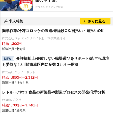
オリコンタイアップ特集
求人特集
さらに見る
簡単作業/冷凍コロッケの製造/未経験OK/日払い・週払いOK
株式会社ジャパンクリエイト北日本事業統括部
時給1,300円
派遣社員 / 北海道
介護福祉士/失敗しない職場選びをサポート/給与も環境
NEW
も妥協なし/川崎市幸区内に多数 2カ月～長期
株式会社ニッソーネット
時給1,850円～2,312円
派遣社員 / 神奈川県
レトルトパウチ食品の新製品や製造プロセスの開発/化学分析
WDB株式会社
時給1,700円～1,740円
派遣社員 / 愛知県