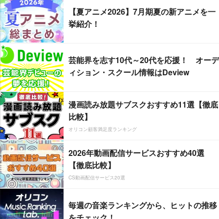
【夏アニメ2026】7月期夏の新アニメを一
挙紹介！
芸能界を志す10代～20代を応援！ オーデ
ィション・スクール情報はDeview
漫画読み放題サブスクおすすめ11選【徹底
比較】
オリコン顧客満足度ランキング
2026年動画配信サービスおすすめ40選
【徹底比較】
CS動画配信サービス20選
毎週の音楽ランキングから、ヒットの推移
をチェック！