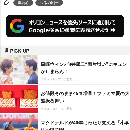
ケベな一面を封印していたもの
羞恥心
つるの剛士
の、この日はリスナーへ向けての
エロトークばかりか、自らの“初体
験”までを赤裸々に告白し、周囲を
驚かせた。
PICK UP
森崎ウィン×向井康二“両片思い”にキュン
が止まらん！
オリコンタイアップ特集
お値段そのまま45％増量！ファミマ夏の大
盤振る舞い
オリコンタイアップ特集
マクドナルドが40年にわたり支える「小学
生の甲子園」