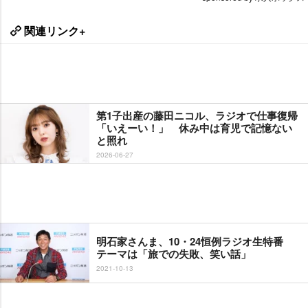
関連リンク+
第1子出産の藤田ニコル、ラジオで仕事復帰
「いえーい！」 休み中は育児で記憶ない
と照れ
2026-06-27
明石家さんま、10・24恒例ラジオ生特番
テーマは「旅での失敗、笑い話」
2021-10-13