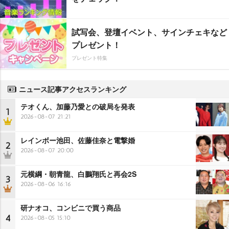
試写会、登壇イベント、サインチェキなど
プレゼント！
プレゼント特集
ニュース記事アクセスランキング
テオくん、加藤乃愛との破局を発表
1
2026-08-07 21:21
レインボー池田、佐藤佳奈と電撃婚
2
2026-08-07 20:00
元横綱・朝青龍、白鵬翔氏と再会2S
3
2026-08-06 16:16
研ナオコ、コンビニで買う商品
4
2026-08-05 15:10