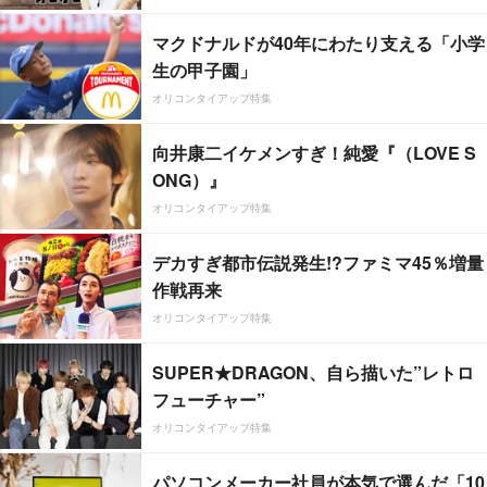
マクドナルドが40年にわたり支える「小学
生の甲子園」
オリコンタイアップ特集
向井康二イケメンすぎ！純愛『（LOVE S
ONG）』
オリコンタイアップ特集
デカすぎ都市伝説発生!?ファミマ45％増量
作戦再来
オリコンタイアップ特集
SUPER★DRAGON、自ら描いた”レトロ
フューチャー”
オリコンタイアップ特集
パソコンメーカー社員が本気で選んだ「10