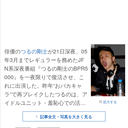
俳優の
つるの剛士
が21日深夜、05
年3月までレギュラーを務めたJF
N系深夜番組『つるの剛士のBPR5
000』を一夜限りで復活させ、こ
れに出演した。昨年“おバカキャ
ラ”で再ブレイクしたつるのは、ア
イドルユニット・羞恥心での活動
拡大する
が多かったこともあり、最近は以
記事全文・写真を大きく見る
前よりラジオ番組で見せていたス