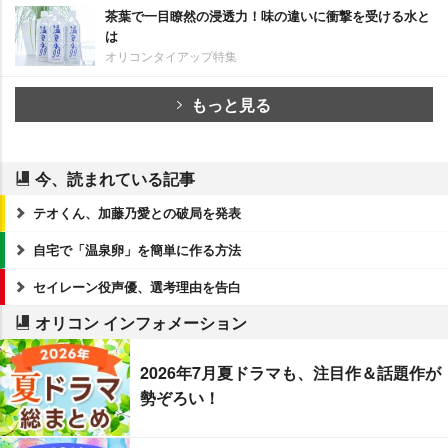
茶葉で一目瞭然の浸透力！味の違いに衝撃を受ける水と
は
オリコンタイアップ特集
もっと見る
今、読まれている記事
テオくん、加藤乃愛との破局を発表
自宅で「温泉卵」を簡単に作る方法
セイレーン役声優、選考理由を告白
オリコン インフォメーション
2026年7月夏ドラマも、注目作＆話題作が
勢ぞろい！