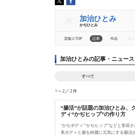
加治ひとみ
かぢひとみ
芸能人TOP
記事
作品
ラン
加治ひとみの記事・ニュース
すべて
1～2／2
件
“腸活”が話題の加治ひとみ、
ディ“かぢヒップ”の作り方
“かぢボディ”“かぢヒップ”などと形容
美ボディと腸を綺麗に元気にする腸活