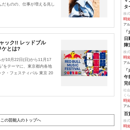
マ
んだものの、仕事が増える兆し
タ
株式
時給
アル
「
日
ック!! レッドブル
障
ワケとは?
株
時給
0月22日(日)から11月17
アル
る”をテーマに、東京都内各地
「
ク・フェスティバル 東京 20
午
完
社会
く
時給
アル
百
この芸能人のトップへ
株
時給