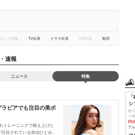
キング情報
TV出演
ドラマ出演
CM出演
歌詞
・速報
ニュース
特集
「
シ
グラビアでも注目の美ボ
株式
ズ
時給
されトレーニングで鍛え上げた
アル
が注目されている加治ひとみ。