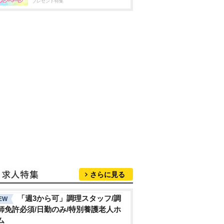
プレゼント特集
さらに見る
「週3から可」調理スタッフ/調
EW
師免許必須/日勤のみ/特別養護老人ホ
ム