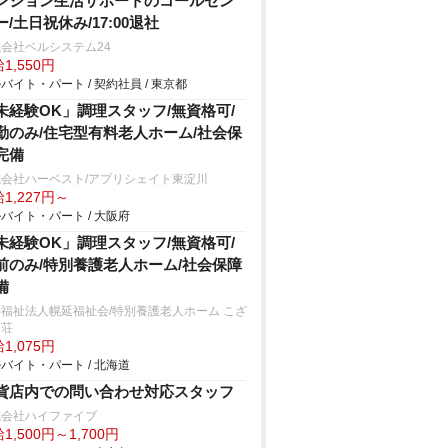
ンション生活サポートのコールセン
ー/土日祝休み/17:00退社
会社ベルシステム24
1,550円
バイト・パート / 契約社員 / 東京都
未経験OK」調理スタッフ/無資格可/
勤のみ/住宅型有料老人ホーム/社会保
完備
式会社ハーベスト/アプリシェイト東淀川
1,227円～
バイト・パート / 大阪府
未経験OK」調理スタッフ/無資格可/
前のみ/特別養護老人ホーム/社会保障
備
福祉法人幌延福祉会/特別養護老人ホーム こざ
ら荘
1,075円
バイト・パート / 北海道
貨店内での問い合わせ対応スタッフ
式会社ハイファイブ
1,500円～1,700円