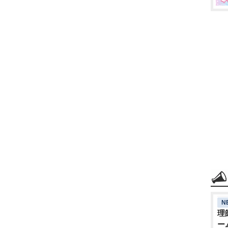
N
理
ー