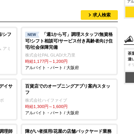
アル
求人検索
/シフ
「週1から可」調理スタッフ/無資格
NEW
可/シフト相談可/サービス付き高齢者向け住
宅/社会保障完備
 アミ
茶
株式会社PAL GLAD/大乃里
違
時給1,177円～1,200円
オ
アルバイト・パート / 大阪府
/デイサ
百貨店でのオープニングアプリ案内スタッ
フ
ンボ
株式会社ハイファイブ
時給1,300円～1,600円
アルバイト・パート / 大阪府
/調理師
障がい者採用/花屋の店舗バックヤード業務