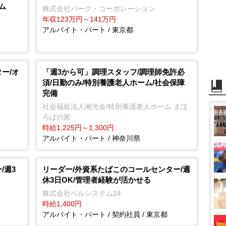
ム
株式会社パーク・コーポレーション
年収123万円～141万円
アルバイト・パート / 東京都
ー/オ
「週3から可」調理スタッフ/調理師免許必
須/日勤のみ/特別養護老人ホーム/社会保障
完備
社会福祉法人湘光会/特別養護老人ホーム まほ
ろばの家
時給1,225円～1,300円
アルバイト・パート / 神奈川県
/週3
リーダー/外資系たばこのコールセンター/週
休3日OK/管理者経験が活かせる
株式会社ベルシステム24
時給1,400円
アルバイト・パート / 契約社員 / 東京都