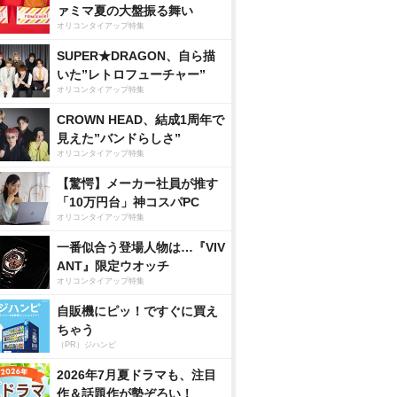
ァミマ夏の大盤振る舞い
オリコンタイアップ特集
SUPER★DRAGON、自ら描
いた”レトロフューチャー”
オリコンタイアップ特集
CROWN HEAD、結成1周年で
見えた”バンドらしさ”
オリコンタイアップ特集
【驚愕】メーカー社員が推す
「10万円台」神コスパPC
オリコンタイアップ特集
一番似合う登場人物は…『VIV
ANT』限定ウオッチ
オリコンタイアップ特集
自販機にピッ！ですぐに買え
ちゃう
（PR）ジハンピ
2026年7月夏ドラマも、注目
作＆話題作が勢ぞろい！